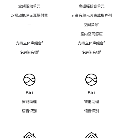
全频驱动单元
高振幅低音单元
双振动抵消无源辐射器
五高音单元波束成形阵列
—
空间音频
脚
¹
注
—
室内空间感应
支持立体声组合
脚
²
支持立体声组合
脚
²
注
注
多房间音频
脚
³
多房间音频
脚
³
注
注
Siri
Siri
智能助理
智能助理
语音识别
语音识别