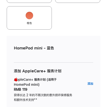
橙色
HomePod mini - 蓝色
添加 AppleCare+ 服务计划
AppleCare+ 服务计划 (适用于
AppleC
添加
HomePod mini)
服
RMB 119
务
获得长达 2 年的不限次数的意外损坏保修服务
和额外技术支持
脚
**
计
注