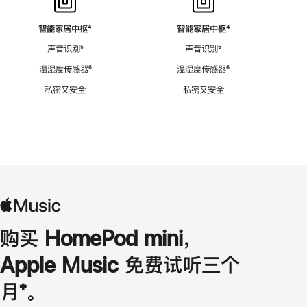
智能家居中枢
脚
⁴
智能家居中枢
脚
⁴
注
注
声音识别
脚
⁵
声音识别
脚
⁵
注
注
温湿度传感器
脚
⁶
温湿度传感器
脚
⁶
注
注
私密又安全
私密又安全
购买 HomePod mini，
Apple Music 免费试听三个
月
脚
⁺。