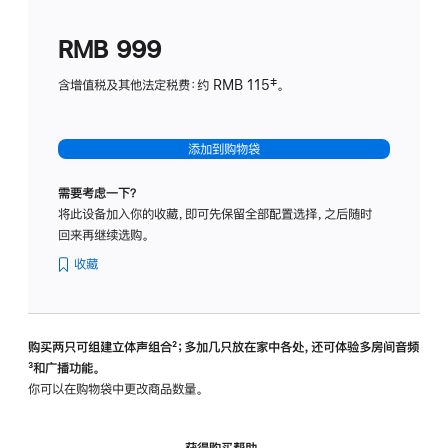
划
(适
RMB 999
用
于
含增值税及其他法定税费：约 RMB 115‡。
HomeP
mini)
添加到购物袋
需要考虑一下？
将此设备加入你的收藏，即可先保留全部配置选择，之后随时
回来再继续选购。
收藏
购买两只可组建立体声组合
脚
²；多加几只放在家中各处，还可体验多‍房‍间音频
脚
³和广播功能。
注
注
你可以在购物袋中更改商品数量。
获得购买帮助，