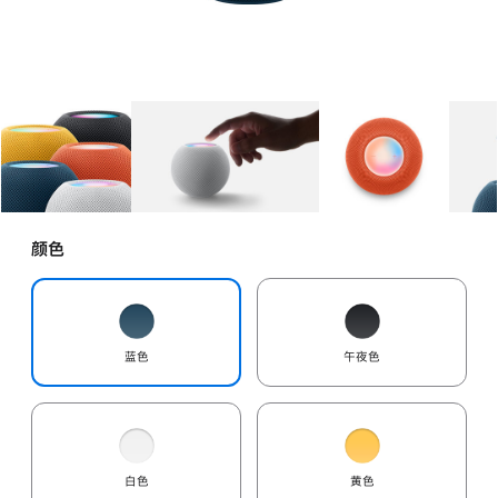
图库
图像
1
图库
图像
2
图库
图像
3
颜色
蓝色
午夜色
白色
黄色