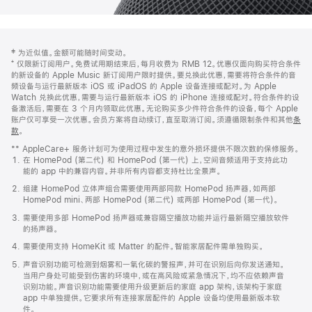
网
脚
‡ 为近似值。金额可能随时间变动。
注
页
⁺ 仅限新订阅用户。免费试用期结束后，每月收费为 RMB 12。优惠仅面向购买符合条件
页
的新设备的 Apple Music 新订阅用户限时提供。要兑换此优惠，需要将符合条件的音
频设备与运行最新版本 iOS 或 iPadOS 的 Apple 设备连接或配对。为 Apple
脚
Watch 兑换此优惠，需要与运行最新版本 iOS 的 iPhone 连接或配对。符合条件的设
备激活后，需要在 3 个月内领取此优惠。无论购买多少件符合条件的设备，每个 Apple
账户仅可享受一次优惠。会员方案将自动续订，直至取消订阅。须遵循限制条件和其他
条
款
。
(在
新
** AppleCare+ 服务计划可为使用过程中发生的意外损坏提供不限次数的保修服务。
窗
在 HomePod (第二代) 和 HomePod (第一代) 上，空间音频适用于支持此功
口
能的 app 中的兼容内容。并非所有内容都支持杜比全景声。
中
打
组建 HomePod 立体声组合需要使用两部同款 HomePod 扬声器，如两部
开)
HomePod mini、两部 HomePod (第二代) 或两部 HomePod (第一代)。
需要使用多部 HomePod 扬声器或兼容隔空播放功能并运行最新隔空播放软件
的扬声器。
需要使用支持 HomeKit 或 Matter 的配件。智能家居配件需单独购买。
声音识别功能可检测到烟雾和一氧化碳的警报声，并可在识别后向你发送通知。
当用户身处可能受到伤害的环境中，或在高风险或紧急情况下，均不应依赖声音
识别功能。声音识别功能需要使用升级更新后的家庭 app 架构，该架构于家庭
app 中单独提供。它要求所有连接家居配件的 Apple 设备均使用最新版本软
件。