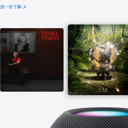
注
进一步了解
Apple
(在
Music
新
窗
口
中
打
开)