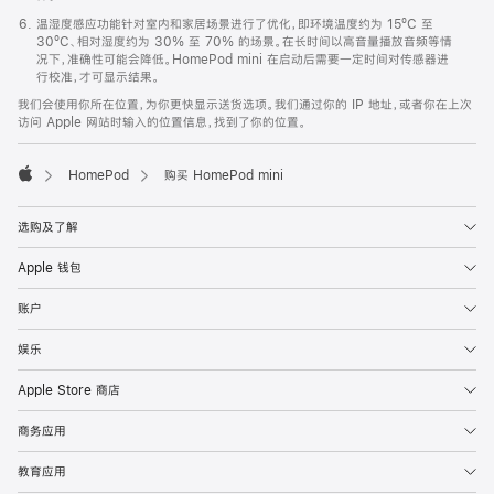
温湿度感应功能针对室内和家居场景进行了优化，即环境温度约为 15ºC 至
30ºC、相对湿度约为 30% 至 70% 的场景。在长时间以高音量播放音频等情
况下，准确性可能会降低。HomePod mini 在启动后需要一定时间对传感器进
行校准，才可显示结果。
我们会使用你所在位置，为你更快显示送货选项。我们通过你的 IP 地址，或者你在上次
访问 Apple 网站时输入的位置信息，找到了你的位置。
HomePod
购买 HomePod mini
Apple
选购及了解
Apple 钱包
账户
娱乐
Apple Store 商店
商务应用
教育应用