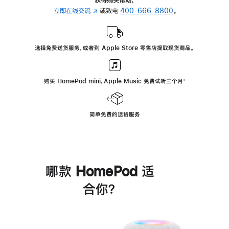
立即在线交流
(在
或致电
400-666-8800
。
新
窗
口
选择免费送货服务，或者到 Apple Store 零售店提取现货商品。
中
打
开)
购买 HomePod mini，Apple Music 免费试听三个月
脚
⁺
注
简单免费的退货服务
哪款 HomePod 适
合你？
进
一
步