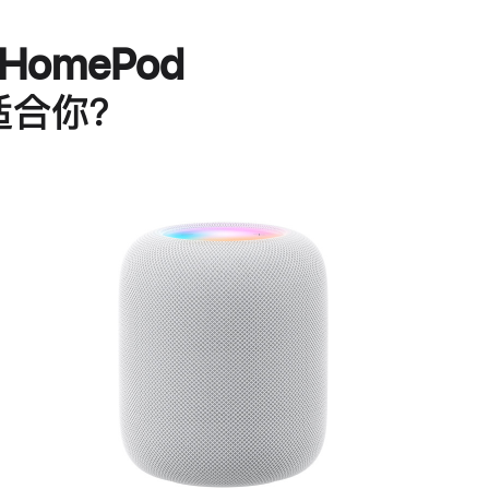
HomePod
适合你？
进
一
步
了
解
HomePod<