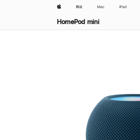
Apple
商店
Mac
iPad
HomePod mini
购
买
HomePod mini