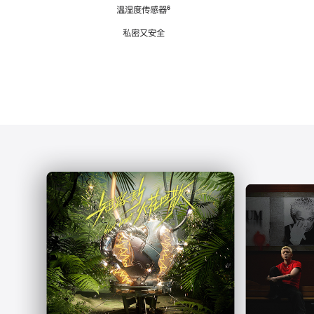
注
温湿度传感器
脚
⁶
注
私密又安全