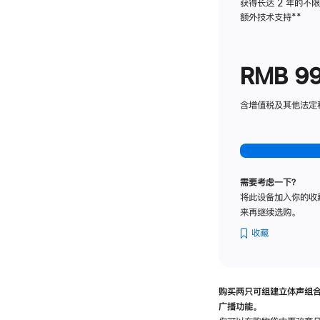
获得长达 2 年的不
额外技术支持
脚
**
注
RMB 9
含增值税及其他法定税费
需要考虑一下？
将此设备加入你的收
来再继续选购。
收藏
购买两只可组建立体声组
广播功能。