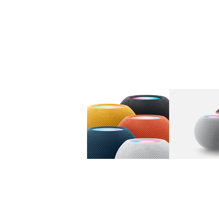
图库
图像
1