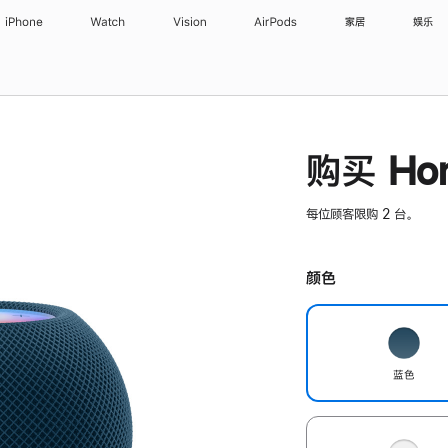
iPhone
Watch
Vision
AirPods
家居
娱乐
购买 Hom
每位顾客限购 2 台。
颜色
蓝色