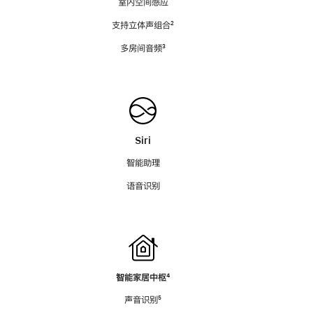
室内空间感应
支持立体声组合
脚
²
注
多房间音频
脚
³
注
Siri
智能助理
语音识别
智能家居中枢
脚
⁴
注
声音识别
脚
⁵