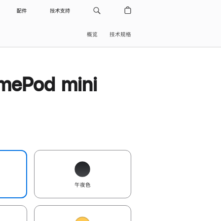
配件
技术支持
概览
技术规格
ePod mini
午夜色