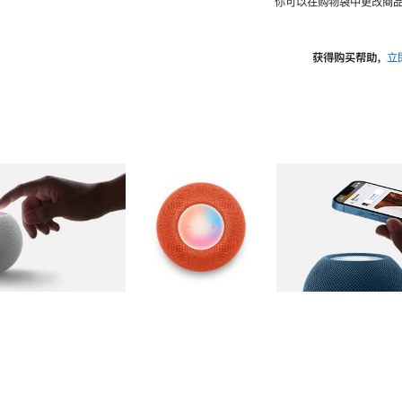
你可以在购物袋中更改商品
获得购买帮助，
立
图库
图像
2
图库
图像
3
图