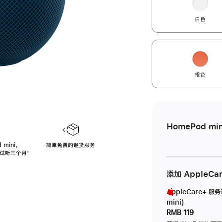
白色
橙色
HomePod min
 mini，
简单免费的退货服务
免费试听三个月
脚
⁺
注
添加 AppleCa
AppleCare+ 服
mini)
RMB 119