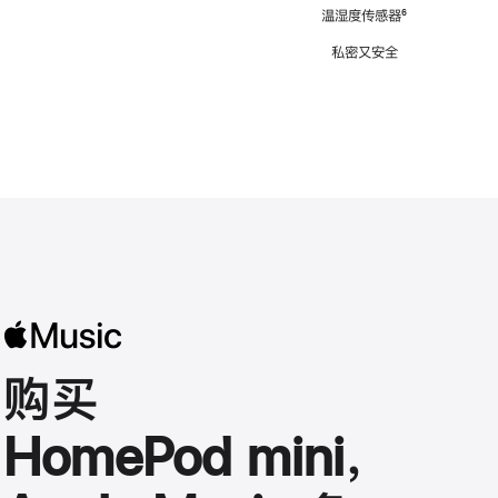
注
温湿度传感器
脚
⁶
注
私密又安全
购买
HomePod mini，