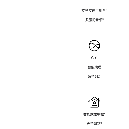
—
支持立体声组合
脚
²
注
多房间音频
脚
³
注
Siri
智能助理
语音识别
智能家居中枢
脚
⁴
注
声音识别
脚
⁵