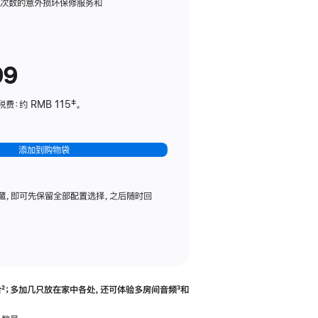
务
限次数的意外损坏保修服务和
计
划
(适
99
用
于
：约 RMB 115‡。
HomePod
mini)
添加到购物袋
藏，即可先保留全部配置选择，之后随时回
合
脚
²；多加几只放在家中各处，还可体验多‍房‍间音频
脚
³和
注
注