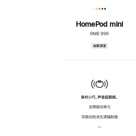
HomePod mini
RMB 999
HomePod
当前浏览
mini
身材小巧，声音超震撼。
全频驱动单元
双振动抵消无源辐射器
—