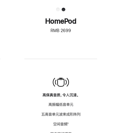
HomePod
RMB 2699
高保真音质，令人沉浸。
高振幅低音单元
五高音单元波束成形阵列
空间音频
脚
¹
注