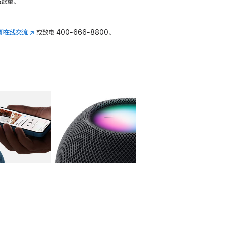
数量。
即在线交流
(在
或致电
400-666-8800。
新
窗
口
中
打
开)
库
图像
4
图库
图像
5