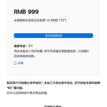
划
(适
RMB 999
用
于
含增值税及其他法定税费：约 RMB 115‡。
HomeP
mini)
添加到购物袋
需要考虑一下？
将此设备加入你的收藏，即可先保留全部配置选择，之后随时
回来再继续选购。
收藏
购买两只可组建立体声组合
脚
²；多加几只放在家中各处，还可体验多‍房‍间音频
脚
³和广播功能。
注
注
你可以在购物袋中更改商品数量。
获得购买帮助，