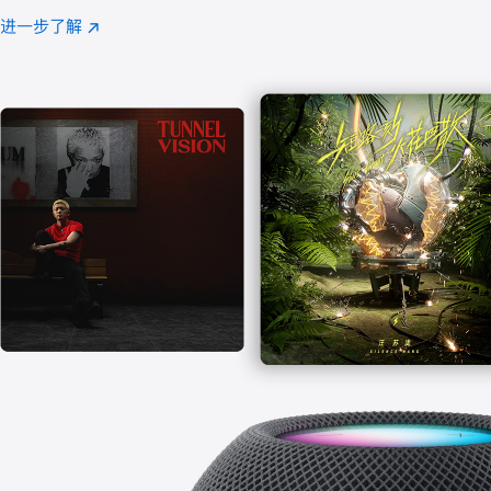
注
进一步了解
Apple
(在
Music
新
窗
口
中
打
开)