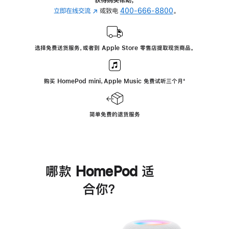
立即在线交流
(在
或致电
400-666-8800
。
新
窗
口
选择免费送货服务，或者到 Apple Store 零售店提取现货商品。
中
打
开)
购买 HomePod mini，Apple Music 免费试听三个月
脚
⁺
注
简单免费的退货服务
哪款 HomePod 适
合你？
进
一
步