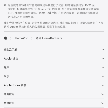
温湿度感应功能针对室内和家居场景进行了优化，即环境温度约为 15ºC 至
30ºC、相对湿度约为 30% 至 70% 的场景。在长时间以高音量播放音频等情
况下，准确性可能会降低。HomePod mini 在启动后需要一定时间对传感器进
行校准，才可显示结果。
我们会使用你所在位置，为你更快显示送货选项。我们通过你的 IP 地址，或者你在上次
访问 Apple 网站时输入的位置信息，找到了你的位置。
HomePod
购买 HomePod mini
Apple
选购及了解
Apple 钱包
账户
娱乐
Apple Store 商店
商务应用
教育应用