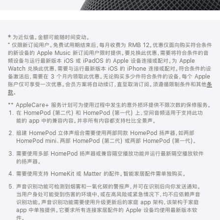
网
脚
‡ 为近似值。金额可能随时间变动。
注
页
⁺ 仅限新订阅用户。免费试用期结束后，每月收费为 RMB 12。优惠仅面向购买符合条件
页
的新设备的 Apple Music 新订阅用户限时提供。要兑换此优惠，需要将符合条件的音
频设备与运行最新版本 iOS 或 iPadOS 的 Apple 设备连接或配对。为 Apple
脚
Watch 兑换此优惠，需要与运行最新版本 iOS 的 iPhone 连接或配对。符合条件的设
备激活后，需要在 3 个月内领取此优惠。无论购买多少件符合条件的设备，每个 Apple
账户仅可享受一次优惠。会员方案将自动续订，直至取消订阅。须遵循限制条件和其他
条
款
。
(在
新
** AppleCare+ 服务计划可为使用过程中发生的意外损坏提供不限次数的保修服务。
窗
在 HomePod (第二代) 和 HomePod (第一代) 上，空间音频适用于支持此功
口
能的 app 中的兼容内容。并非所有内容都支持杜比全景声。
中
打
组建 HomePod 立体声组合需要使用两部同款 HomePod 扬声器，如两部
开)
HomePod mini、两部 HomePod (第二代) 或两部 HomePod (第一代)。
需要使用多部 HomePod 扬声器或兼容隔空播放功能并运行最新隔空播放软件
的扬声器。
需要使用支持 HomeKit 或 Matter 的配件。智能家居配件需单独购买。
声音识别功能可检测到烟雾和一氧化碳的警报声，并可在识别后向你发送通知。
当用户身处可能受到伤害的环境中，或在高风险或紧急情况下，均不应依赖声音
识别功能。声音识别功能需要使用升级更新后的家庭 app 架构，该架构于家庭
app 中单独提供。它要求所有连接家居配件的 Apple 设备均使用最新版本软
件。