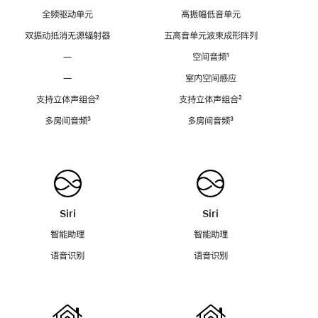
全频驱动单元
高振幅低音单元
双振动抵消无源辐射器
五高音单元波束成形阵列
—
空间音频
脚
¹
注
—
室内空间感应
支持立体声组合
脚
²
支持立体声组合
脚
²
注
注
多房间音频
脚
³
多房间音频
脚
³
注
注
Siri
Siri
智能助理
智能助理
语音识别
语音识别