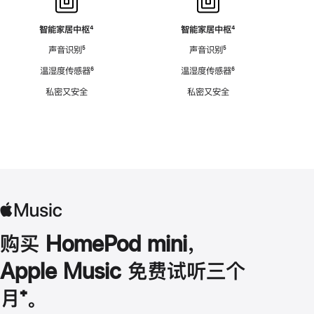
智能家居中枢
脚
⁴
智能家居中枢
脚
⁴
注
注
声音识别
脚
⁵
声音识别
脚
⁵
注
注
温湿度传感器
脚
⁶
温湿度传感器
脚
⁶
注
注
私密又安全
私密又安全
购买 HomePod mini，
Apple Music 免费试听三个
月
脚
⁺。