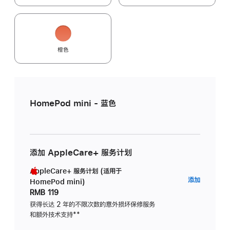
橙色
HomePod mini - 蓝色
添加 AppleCare+ 服务计划
AppleCare+ 服务计划 (适用于
AppleC
添加
HomePod mini)
服
RMB 119
务
获得长达 2 年的不限次数的意外损坏保修服务
和额外技术支持
脚
**
计
注