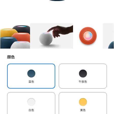
图库
图像
1
图库
图像
2
图库
图像
3
颜色
蓝色
午夜色
白色
黄色