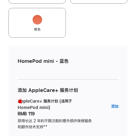
橙色
HomePod mini - 蓝色
添加 AppleCare+ 服务计划
AppleCare+ 服务计划 (适用于
AppleC
添加
HomePod mini)
服
RMB 119
务
获得长达 2 年的不限次数的意外损坏保修服务
和额外技术支持
脚
**
计
注