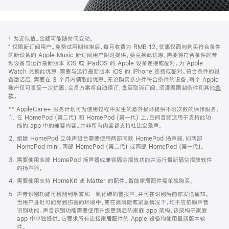
网
脚
‡ 为近似值。金额可能随时间变动。
注
页
⁺ 仅限新订阅用户。免费试用期结束后，每月收费为 RMB 12。优惠仅面向购买符合条件
页
的新设备的 Apple Music 新订阅用户限时提供。要兑换此优惠，需要将符合条件的音
频设备与运行最新版本 iOS 或 iPadOS 的 Apple 设备连接或配对。为 Apple
脚
Watch 兑换此优惠，需要与运行最新版本 iOS 的 iPhone 连接或配对。符合条件的设
备激活后，需要在 3 个月内领取此优惠。无论购买多少件符合条件的设备，每个 Apple
账户仅可享受一次优惠。会员方案将自动续订，直至取消订阅。须遵循限制条件和其他
条
款
。
(在
新
** AppleCare+ 服务计划可为使用过程中发生的意外损坏提供不限次数的保修服务。
窗
在 HomePod (第二代) 和 HomePod (第一代) 上，空间音频适用于支持此功
口
能的 app 中的兼容内容。并非所有内容都支持杜比全景声。
中
打
组建 HomePod 立体声组合需要使用两部同款 HomePod 扬声器，如两部
开)
HomePod mini、两部 HomePod (第二代) 或两部 HomePod (第一代)。
需要使用多部 HomePod 扬声器或兼容隔空播放功能并运行最新隔空播放软件
的扬声器。
需要使用支持 HomeKit 或 Matter 的配件。智能家居配件需单独购买。
声音识别功能可检测到烟雾和一氧化碳的警报声，并可在识别后向你发送通知。
当用户身处可能受到伤害的环境中，或在高风险或紧急情况下，均不应依赖声音
识别功能。声音识别功能需要使用升级更新后的家庭 app 架构，该架构于家庭
app 中单独提供。它要求所有连接家居配件的 Apple 设备均使用最新版本软
件。