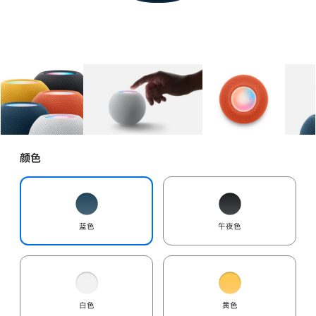
图库
图像
1
图库
图像
2
图库
图像
3
颜色
蓝色
午夜色
白色
黄色