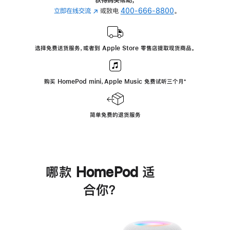
立即在线交流
(在
或致电
400-666-8800
。
新
窗
口
选择免费送货服务，或者到 Apple Store 零售店提取现货商品。
中
打
开)
购买 HomePod mini，Apple Music 免费试听三个月
脚
⁺
注
简单免费的退货服务
哪款 HomePod 适
合你？
进
一
步