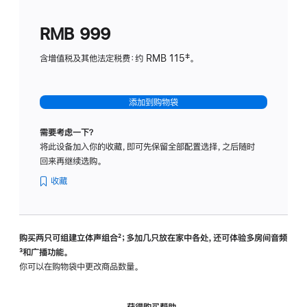
划
(适
RMB 999
用
于
含增值税及其他法定税费：约 RMB 115‡。
HomeP
mini)
添加到购物袋
需要考虑一下？
将此设备加入你的收藏，即可先保留全部配置选择，之后随时
回来再继续选购。
收藏
购买两只可组建立体声组合
脚
²；多加几只放在家中各处，还可体验多‍房‍间音频
脚
³和广播功能。
注
注
你可以在购物袋中更改商品数量。
获得购买帮助，