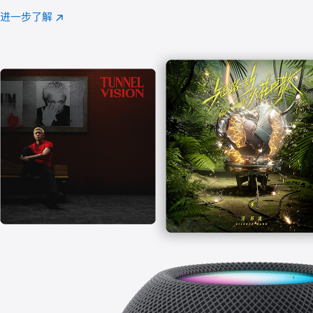
注
进一步了解
Apple
(在
Music
新
窗
口
中
打
开)