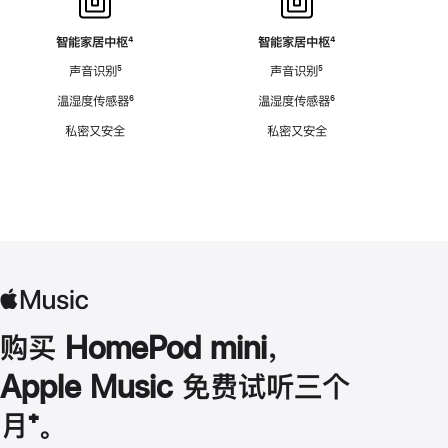
智能家居中枢
脚
⁴
智能家居中枢
脚
⁴
注
注
声音识别
脚
⁵
声音识别
脚
⁵
注
注
温湿度传感器
脚
⁶
温湿度传感器
脚
⁶
注
注
私密又安全
私密又安全
购买 HomePod mini，
Apple Music 免费试听三个
月
脚
⁺。