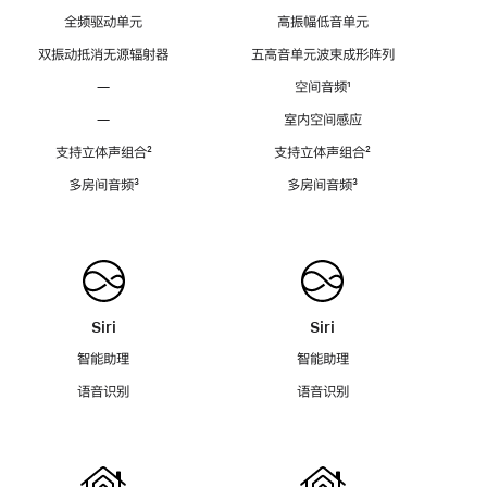
全频驱动单元
高振幅低音单元
双振动抵消无源辐射器
五高音单元波束成形阵列
—
空间音频
脚
¹
注
—
室内空间感应
支持立体声组合
脚
²
支持立体声组合
脚
²
注
注
多房间音频
脚
³
多房间音频
脚
³
注
注
Siri
Siri
智能助理
智能助理
语音识别
语音识别