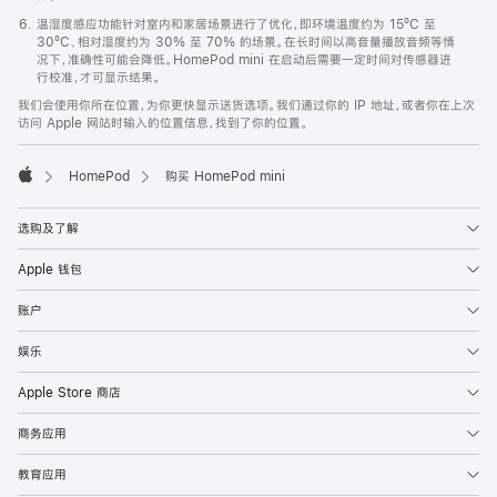
温湿度感应功能针对室内和家居场景进行了优化，即环境温度约为 15ºC 至
30ºC、相对湿度约为 30% 至 70% 的场景。在长时间以高音量播放音频等情
况下，准确性可能会降低。HomePod mini 在启动后需要一定时间对传感器进
行校准，才可显示结果。
我们会使用你所在位置，为你更快显示送货选项。我们通过你的 IP 地址，或者你在上次
访问 Apple 网站时输入的位置信息，找到了你的位置。
HomePod
购买 HomePod mini
Apple
选购及了解
Apple 钱包
账户
娱乐
Apple Store 商店
商务应用
教育应用