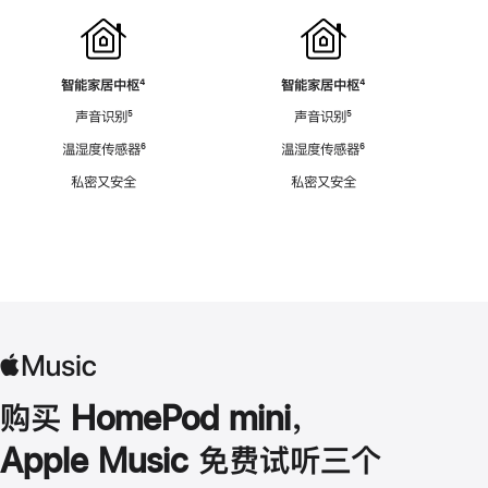
智能家居中枢
脚
⁴
智能家居中枢
脚
⁴
注
注
声音识别
脚
⁵
声音识别
脚
⁵
注
注
温湿度传感器
脚
⁶
温湿度传感器
脚
⁶
注
注
私密又安全
私密又安全
购买 HomePod mini，
Apple Music 免费试听三个