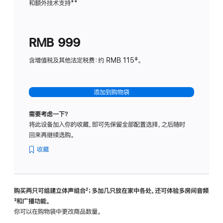
和额外技术支持
脚
**
计
注
划
(适
RMB 999
用
于
含增值税及其他法定税费：约 RMB 115‡。
HomeP
mini)
添加到购物袋
需要考虑一下？
将此设备加入你的收藏，即可先保留全部配置选择，之后随时
回来再继续选购。
收藏
购买两只可组建立体声组合
脚
²；多加几只放在家中各处，还可体验多‍房‍间音频
脚
³和广播功能。
注
注
你可以在购物袋中更改商品数量。