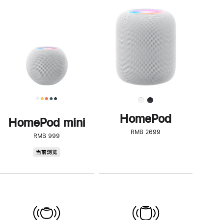
一
步
了
解
HomePod<
HomePod
HomePod mini
RMB 2699
RMB 999
HomePod
当前浏览
mini