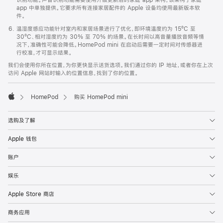
app 中单独提供。它要求所有连接家居配件的 Apple 设备均使用最新版本软
件。
温湿度感应功能针对室内和家居场景进行了优化，即环境温度约为 15ºC 至
30ºC、相对湿度约为 30% 至 70% 的场景。在长时间以高音量播放音频等情
况下，准确性可能会降低。HomePod mini 在启动后需要一定时间对传感器进
行校准，才可显示结果。
我们会使用你所在位置，为你更快显示送货选项。我们通过你的 IP 地址，或者你在上次
访问 Apple 网站时输入的位置信息，找到了你的位置。
HomePod
购买 HomePod mini
Apple
选购及了解
Apple 钱包
账户
娱乐
Apple Store 商店
商务应用