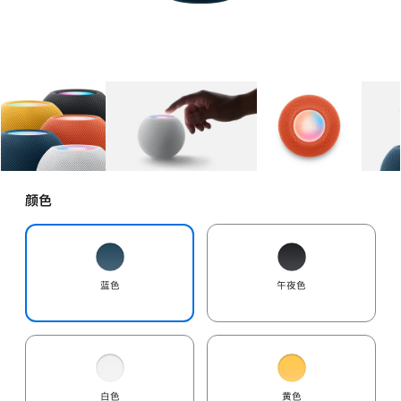
图库
图像
1
图库
图像
2
图库
图像
3
颜色
蓝色
午夜色
白色
黄色