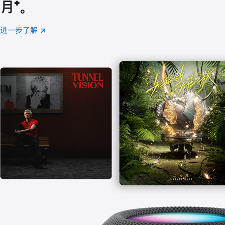
月
脚
⁺。
注
进一步了解
Apple
(在
Music
新
窗
口
中
打
开)