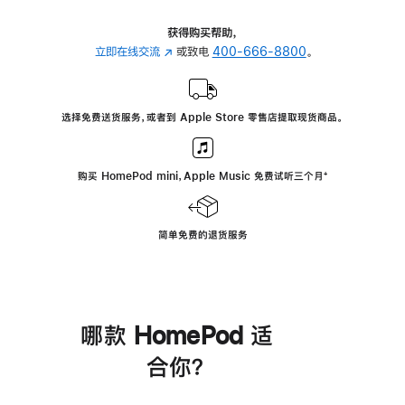
获得购买帮助，
立即在线交流
(在
或致电
400-666-8800
。
新
窗
口
选择免费送货服务，或者到 Apple Store 零售店提取现货商品。
中
打
开)
购买 HomePod mini，Apple Music 免费试听三个月
脚
⁺
注
简单免费的退货服务
哪款 HomePod 适
合你？
进