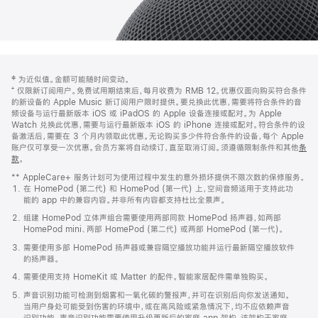
网
脚
‡ 为近似值。金额可能随时间变动。
注
页
⁺ 仅限新订阅用户。免费试用期结束后，每月收费为 RMB 12。优惠仅面向购买符合条件
页
的新设备的 Apple Music 新订阅用户限时提供。要兑换此优惠，需要将符合条件的音
频设备与运行最新版本 iOS 或 iPadOS 的 Apple 设备连接或配对。为 Apple
脚
Watch 兑换此优惠，需要与运行最新版本 iOS 的 iPhone 连接或配对。符合条件的设
备激活后，需要在 3 个月内领取此优惠。无论购买多少件符合条件的设备，每个 Apple
账户仅可享受一次优惠。会员方案将自动续订，直至取消订阅。须遵循限制条件和其他
条
款
。
(在
新
** AppleCare+ 服务计划可为使用过程中发生的意外损坏提供不限次数的保修服务。
窗
在 HomePod (第二代) 和 HomePod (第一代) 上，空间音频适用于支持此功
口
能的 app 中的兼容内容。并非所有内容都支持杜比全景声。
中
打
组建 HomePod 立体声组合需要使用两部同款 HomePod 扬声器，如两部
开)
HomePod mini、两部 HomePod (第二代) 或两部 HomePod (第一代)。
需要使用多部 HomePod 扬声器或兼容隔空播放功能并运行最新隔空播放软件
的扬声器。
需要使用支持 HomeKit 或 Matter 的配件。智能家居配件需单独购买。
声音识别功能可检测到烟雾和一氧化碳的警报声，并可在识别后向你发送通知。
当用户身处可能受到伤害的环境中，或在高风险或紧急情况下，均不应依赖声音
识别功能。声音识别功能需要使用升级更新后的家庭 app 架构，该架构于家庭