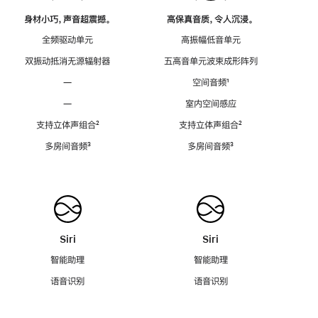
身材小巧，声音超震撼。
高保真音质，令人沉浸。
全频驱动单元
高振幅低音单元
双振动抵消无源辐射器
五高音单元波束成形阵列
—
空间音频
脚
¹
注
—
室内空间感应
支持立体声组合
脚
²
支持立体声组合
脚
²
注
注
多房间音频
脚
³
多房间音频
脚
³
注
注
Siri
Siri
智能助理
智能助理
语音识别
语音识别