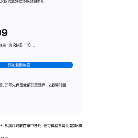
务
限次数的意外损坏保修服务和
计
划
(适
99
用
于
：约 RMB 115‡。
HomePod
mini)
添加到购物袋
藏，即可先保留全部配置选择，之后随时回
合
脚
²；多加几只放在家中各处，还可体验多‍房‍间音频
脚
³和
注
注