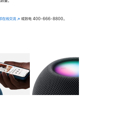
数量。
即在线交流
(在
或致电
400-666-8800。
新
窗
口
中
打
开)
库
图像
4
图库
图像
5