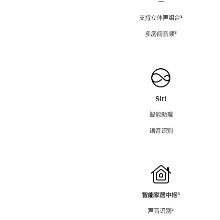
—
支持立体声组合
脚
²
注
多房间音频
脚
³
注
Siri
智能助理
语音识别
智能家居中枢
脚
⁴
注
声音识别
脚
⁵