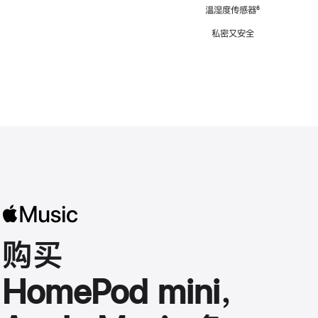
注
温湿度传感器
脚
⁶
注
私密又安全
购买
HomePod mini，