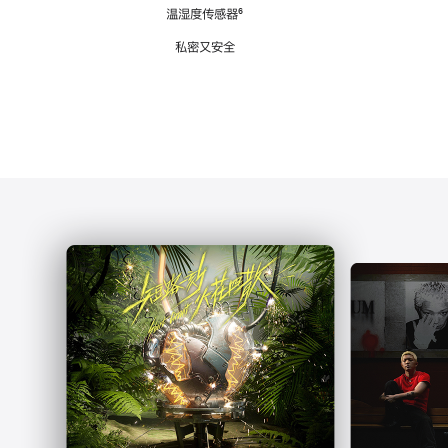
注
温湿度传感器
脚
⁶
注
私密又安全