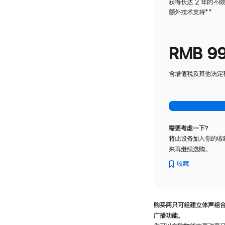
获得长达 2 年的不
额外技术支持
脚
**
注
RMB 9
含增值税及其他法定税费
需要考虑一下？
将此设备加入你的收
来再继续选购。
收藏
购买两只可组建立体声组
广播功能。