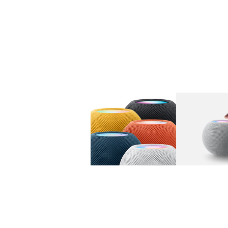
图库
图像
1