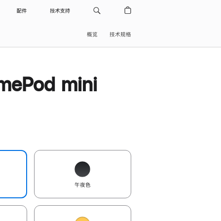
配件
技术支持
概览
技术规格
ePod mini
午夜色