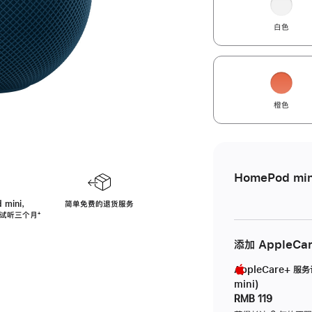
白色
橙色
HomePod min
 mini，
简单免费的退货服务
免费试听三个月
脚
⁺
注
添加 AppleCa
AppleCare+ 服
mini)
RMB 119