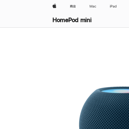
Apple
商店
Mac
iPad
HomePod mini
购
买
HomePod mini