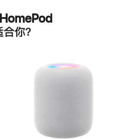
HomePod
适合你？
进
一
步
了
解
HomePod<