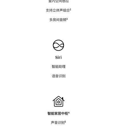
室内空间感应
支持立体声组合
脚
²
注
多房间音频
脚
³
注
Siri
智能助理
语音识别
智能家居中枢
脚
⁴
注
声音识别
脚
⁵