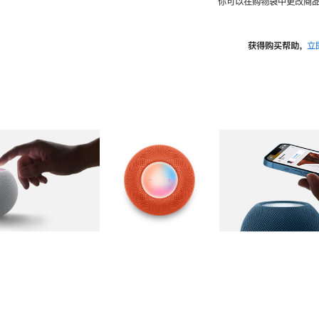
你可以在购物袋中更改商品
获得购买帮助，
立
图库
图像
2
图库
图像
3
图