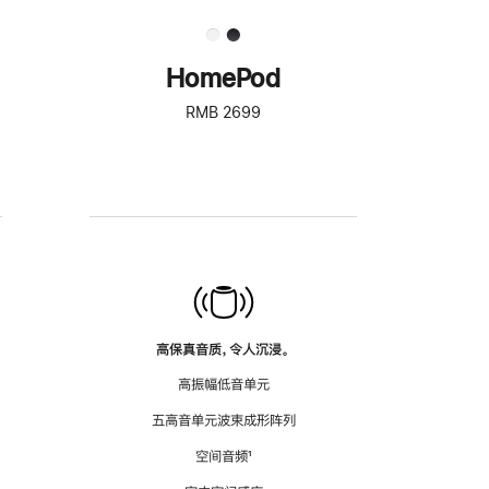
HomePod
RMB 2699
高保真音质，令人沉浸。
高振幅低音单元
五高音单元波束成形阵列
空间音频
脚
¹
注