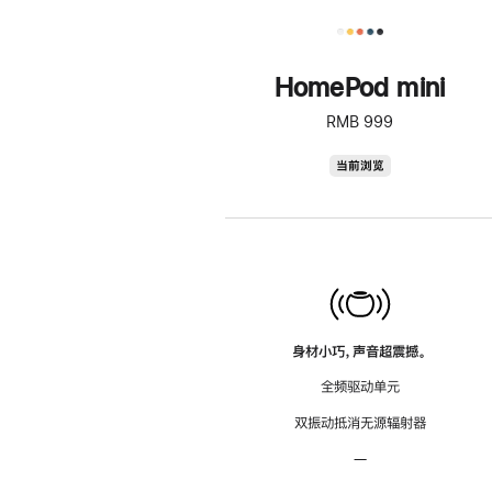
HomePod mini
RMB 999
HomePod
当前浏览
mini
身材小巧，声音超震撼。
全频驱动单元
双振动抵消无源辐射器
—