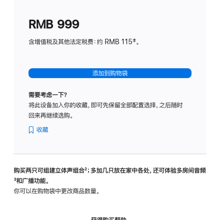
划
(适
RMB 999
用
于
含增值税及其他法定税费：约 RMB 115‡。
HomeP
mini)
添加到购物袋
需要考虑一下？
将此设备加入你的收藏，即可先保留全部配置选择，之后随时
回来再继续选购。
收藏
购买两只可组建立体声组合
脚
²；多加几只放在家中各处，还可体验多‍房‍间音频
脚
³和广播功能。
注
注
你可以在购物袋中更改商品数量。
获得购买帮助，