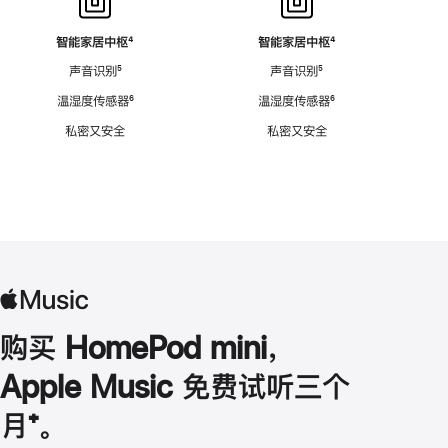
智能家居中枢
脚
⁴
智能家居中枢
脚
⁴
注
注
声音识别
脚
⁵
声音识别
脚
⁵
注
注
温湿度传感器
脚
⁶
温湿度传感器
脚
⁶
注
注
私密又安全
私密又安全
购买 HomePod mini，
Apple Music 免费试听三个
月
脚
⁺。