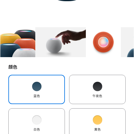
图库
图像
1
图库
图像
2
图库
图像
3
颜色
蓝色
午夜色
白色
黄色