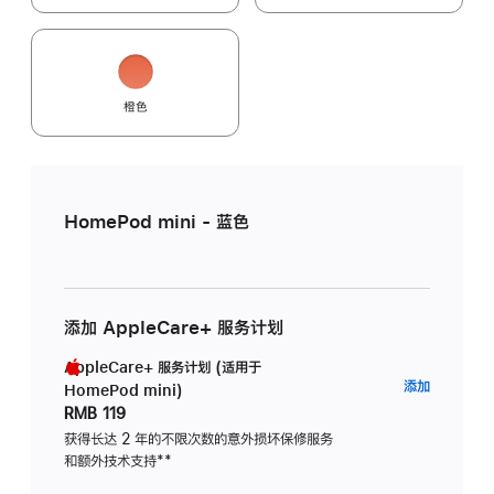
橙色
HomePod mini - 蓝色
添加 AppleCare+ 服务计划
AppleCare+ 服务计划 (适用于
AppleC
添加
HomePod mini)
服
RMB 119
务
获得长达 2 年的不限次数的意外损坏保修服务
和额外技术支持
脚
**
计
注