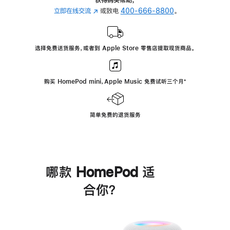
立即在线交流
(在
或致电
400-666-8800
。
新
窗
口
选择免费送货服务，或者到 Apple Store 零售店提取现货商品。
中
打
开)
购买 HomePod mini，Apple Music 免费试听三个月
脚
⁺
注
简单免费的退货服务
哪款 HomePod 适
合你？
进
一
步