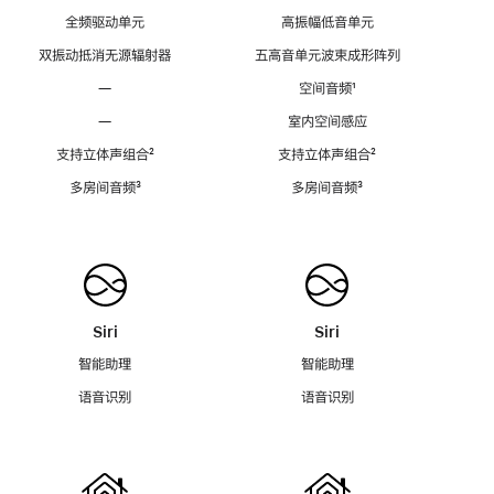
全频驱动单元
高振幅低音单元
双振动抵消无源辐射器
五高音单元波束成形阵列
—
空间音频
脚
¹
注
—
室内空间感应
支持立体声组合
脚
²
支持立体声组合
脚
²
注
注
多房间音频
脚
³
多房间音频
脚
³
注
注
Siri
Siri
智能助理
智能助理
语音识别
语音识别