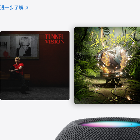
注
进一步了解
Apple
(在
Music
新
窗
口
中
打
开)