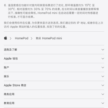
温湿度感应功能针对室内和家居场景进行了优化，即环境温度约为 15ºC 至
30ºC、相对湿度约为 30% 至 70% 的场景。在长时间以高音量播放音频等情
况下，准确性可能会降低。HomePod mini 在启动后需要一定时间对传感器进
行校准，才可显示结果。
我们会使用你所在位置，为你更快显示送货选项。我们通过你的 IP 地址，或者你在上次
访问 Apple 网站时输入的位置信息，找到了你的位置。
HomePod
购买 HomePod mini
Apple
选购及了解
Apple 钱包
账户
娱乐
Apple Store 商店
商务应用
教育应用