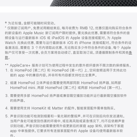
网
脚
‡ 为近似值。金额可能随时间变动。
注
页
⁺ 仅限新订阅用户。免费试用期结束后，每月收费为 RMB 12。优惠仅面向购买符合条件
页
的新设备的 Apple Music 新订阅用户限时提供。要兑换此优惠，需要将符合条件的音
频设备与运行最新版本 iOS 或 iPadOS 的 Apple 设备连接或配对。为 Apple
脚
Watch 兑换此优惠，需要与运行最新版本 iOS 的 iPhone 连接或配对。符合条件的设
备激活后，需要在 3 个月内领取此优惠。无论购买多少件符合条件的设备，每个 Apple
账户仅可享受一次优惠。会员方案将自动续订，直至取消订阅。须遵循限制条件和其他
条
款
。
(在
新
** AppleCare+ 服务计划可为使用过程中发生的意外损坏提供不限次数的保修服务。
窗
在 HomePod (第二代) 和 HomePod (第一代) 上，空间音频适用于支持此功
口
能的 app 中的兼容内容。并非所有内容都支持杜比全景声。
中
打
组建 HomePod 立体声组合需要使用两部同款 HomePod 扬声器，如两部
开)
HomePod mini、两部 HomePod (第二代) 或两部 HomePod (第一代)。
需要使用多部 HomePod 扬声器或兼容隔空播放功能并运行最新隔空播放软件
的扬声器。
需要使用支持 HomeKit 或 Matter 的配件。智能家居配件需单独购买。
声音识别功能可检测到烟雾和一氧化碳的警报声，并可在识别后向你发送通知。
当用户身处可能受到伤害的环境中，或在高风险或紧急情况下，均不应依赖声音
识别功能。声音识别功能需要使用升级更新后的家庭 app 架构，该架构于家庭
app 中单独提供。它要求所有连接家居配件的 Apple 设备均使用最新版本软
件。