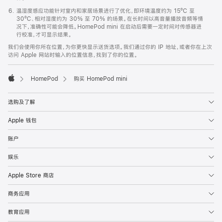
温湿度感应功能针对室内和家居场景进行了优化，即环境温度约为 15ºC 至
30ºC、相对湿度约为 30% 至 70% 的场景。在长时间以高音量播放音频等情
况下，准确性可能会降低。HomePod mini 在启动后需要一定时间对传感器进
行校准，才可显示结果。
我们会使用你所在位置，为你更快显示送货选项。我们通过你的 IP 地址，或者你在上次
访问 Apple 网站时输入的位置信息，找到了你的位置。
HomePod
购买 HomePod mini
Apple
选购及了解
Apple 钱包
账户
娱乐
Apple Store 商店
商务应用
教育应用