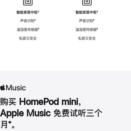
智能家居中枢
脚
⁴
智能家居中枢
脚
⁴
注
注
声音识别
脚
⁵
声音识别
脚
⁵
注
注
温湿度传感器
脚
⁶
温湿度传感器
脚
⁶
注
注
私密又安全
私密又安全
购买 HomePod mini，
Apple Music 免费试听三个
月
脚
⁺。