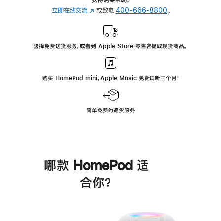
立即在线交流
(在
或致电
400-666-8800
。
新
窗
口
选择免费送货服务，或者到 Apple Store 零售店提取现货商品。
中
打
开)
购买 HomePod mini，Apple Music 免费试听三个月
脚
⁺
注
简单免费的退货服务
哪款 HomePod 适
合你？
进
一
步