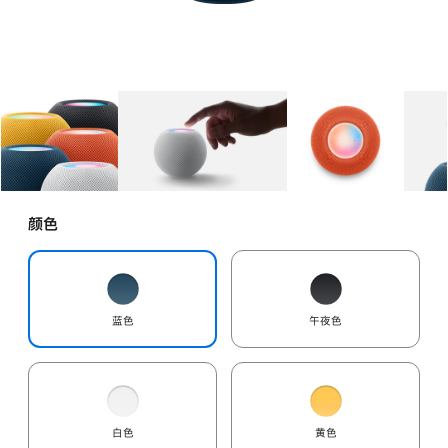
图库
图像
1
图库
图像
2
图库
图像
3
颜色
蓝色
午夜色
白色
黄色