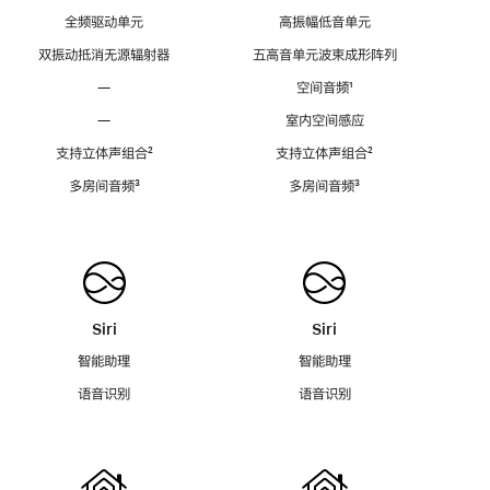
全频驱动单元
高振幅低音单元
双振动抵消无源辐射器
五高音单元波束成形阵列
—
空间音频
脚
¹
注
—
室内空间感应
支持立体声组合
脚
²
支持立体声组合
脚
²
注
注
多房间音频
脚
³
多房间音频
脚
³
注
注
Siri
Siri
智能助理
智能助理
语音识别
语音识别