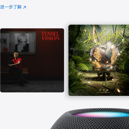
注
进一步了解
Apple
(在
Music
新
窗
口
中
打
开)