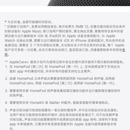
网
脚
‡ 为近似值。金额可能随时间变动。
注
页
⁺ 仅限新订阅用户。免费试用期结束后，每月收费为 RMB 12。优惠仅面向购买符合条件
页
的新设备的 Apple Music 新订阅用户限时提供。要兑换此优惠，需要将符合条件的音
频设备与运行最新版本 iOS 或 iPadOS 的 Apple 设备连接或配对。为 Apple
脚
Watch 兑换此优惠，需要与运行最新版本 iOS 的 iPhone 连接或配对。符合条件的设
备激活后，需要在 3 个月内领取此优惠。无论购买多少件符合条件的设备，每个 Apple
账户仅可享受一次优惠。会员方案将自动续订，直至取消订阅。须遵循限制条件和其他
条
款
。
(在
新
** AppleCare+ 服务计划可为使用过程中发生的意外损坏提供不限次数的保修服务。
窗
在 HomePod (第二代) 和 HomePod (第一代) 上，空间音频适用于支持此功
口
能的 app 中的兼容内容。并非所有内容都支持杜比全景声。
中
打
组建 HomePod 立体声组合需要使用两部同款 HomePod 扬声器，如两部
开)
HomePod mini、两部 HomePod (第二代) 或两部 HomePod (第一代)。
需要使用多部 HomePod 扬声器或兼容隔空播放功能并运行最新隔空播放软件
的扬声器。
需要使用支持 HomeKit 或 Matter 的配件。智能家居配件需单独购买。
声音识别功能可检测到烟雾和一氧化碳的警报声，并可在识别后向你发送通知。
当用户身处可能受到伤害的环境中，或在高风险或紧急情况下，均不应依赖声音
识别功能。声音识别功能需要使用升级更新后的家庭 app 架构，该架构于家庭
app 中单独提供。它要求所有连接家居配件的 Apple 设备均使用最新版本软
件。