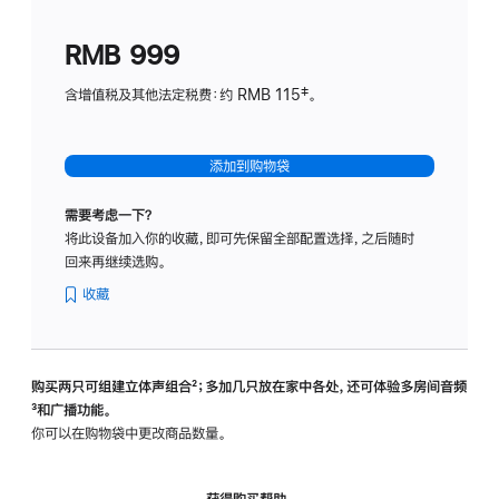
划
(适
RMB 999
用
于
含增值税及其他法定税费：约 RMB 115‡。
HomeP
mini)
添加到购物袋
需要考虑一下？
将此设备加入你的收藏，即可先保留全部配置选择，之后随时
回来再继续选购。
收藏
购买两只可组建立体声组合
脚
²；多加几只放在家中各处，还可体验多‍房‍间音频
脚
³和广播功能。
注
注
你可以在购物袋中更改商品数量。
获得购买帮助，