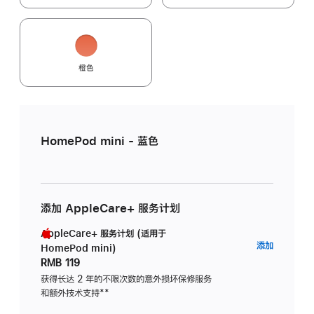
橙色
HomePod mini - 蓝色
添加 AppleCare+ 服务计划
AppleCare+ 服务计划 (适用于
AppleC
添加
HomePod mini)
服
RMB 119
务
获得长达 2 年的不限次数的意外损坏保修服务
和额外技术支持
脚
**
计
注