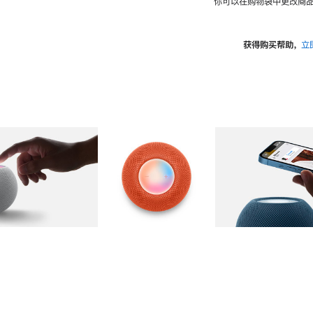
你可以在购物袋中更改商品
获得购买帮助，
立
图库
图像
2
图库
图像
3
图