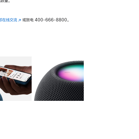
数量。
即在线交流
(在
或致电
400-666-8800。
新
窗
口
中
打
开)
库
图像
4
图库
图像
5