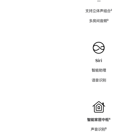
—
支持立体声组合
脚
²
注
多房间音频
脚
³
注
Siri
智能助理
语音识别
智能家居中枢
脚
⁴
注
声音识别
脚
⁵