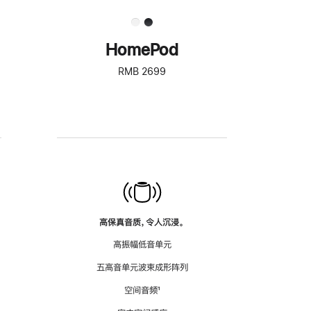
HomePod
RMB 2699
高保真音质，令人沉浸。
高振幅低音单元
五高音单元波束成形阵列
空间音频
脚
¹
注