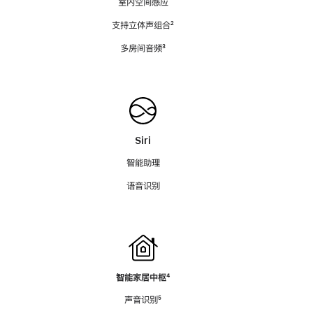
室内空间感应
支持立体声组合
脚
²
注
多房间音频
脚
³
注
Siri
智能助理
语音识别
智能家居中枢
脚
⁴
注
声音识别
脚
⁵