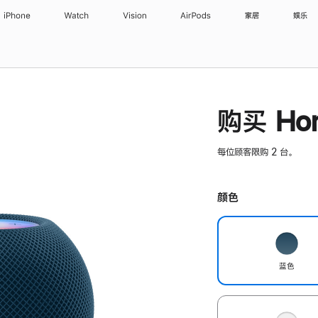
iPhone
Watch
Vision
AirPods
家居
娱乐
购买 Hom
每位顾客限购 2 台。
颜色
蓝色