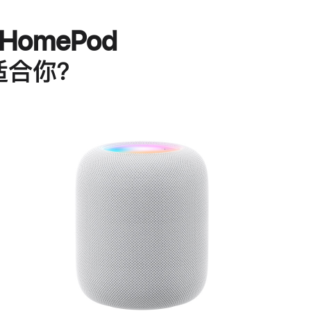
HomePod
适合你？
进
一
步
了
解
HomePod<