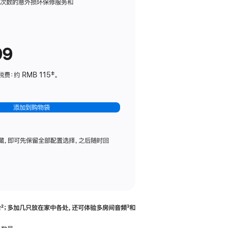
务
限次数的意外损坏保修服务和
计
划
(适
99
用
于
：约 RMB 115‡。
HomePod
mini)
添加到购物袋
藏，即可先保留全部配置选择，之后随时回
合
脚
²；多加几只放在家中各处，还可体验多‍房‍间音频
脚
³和
注
注