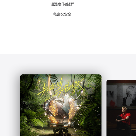
注
温湿度传感器
脚
⁶
注
私密又安全