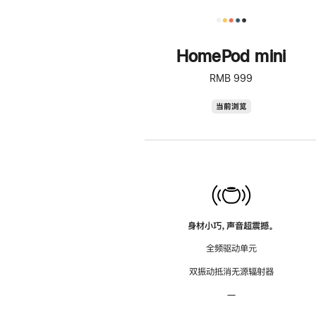
HomePod mini
RMB 999
HomePod
当前浏览
mini
身材小巧，声音超震撼。
全频驱动单元
双振动抵消无源辐射器
—