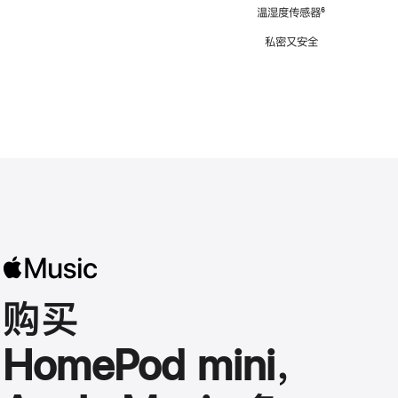
注
温湿度传感器
脚
⁶
注
私密又安全
购买
HomePod mini，