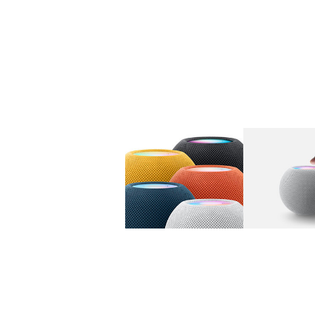
图库
图像
1