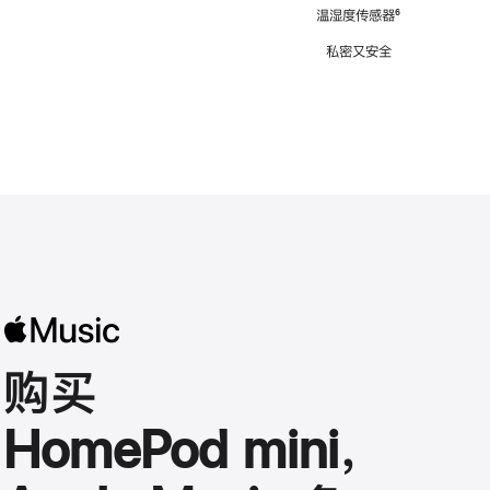
注
温湿度传感器
脚
⁶
注
私密又安全
购买
HomePod mini，