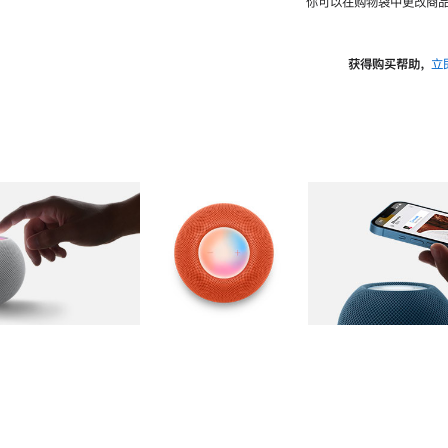
你可以在购物袋中更改商品
获得购买帮助，
立
图库
图像
2
图库
图像
3
图