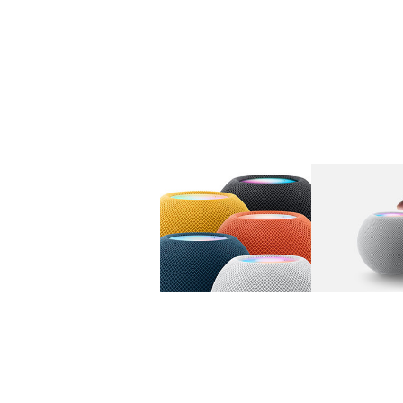
图库
图像
1