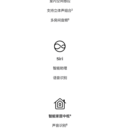
室内空间感应
支持立体声组合
脚
²
注
多房间音频
脚
³
注
Siri
智能助理
语音识别
智能家居中枢
脚
⁴
注
声音识别
脚
⁵