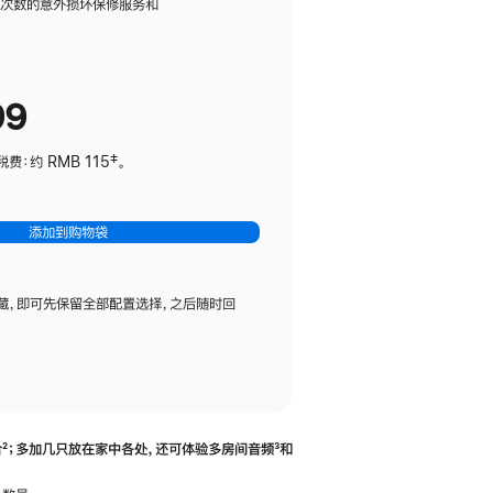
务
限次数的意外损坏保修服务和
计
划
(适
99
用
于
：约 RMB 115‡。
HomePod
mini)
添加到购物袋
藏，即可先保留全部配置选择，之后随时回
合
脚
²；多加几只放在家中各处，还可体验多‍房‍间音频
脚
³和
注
注