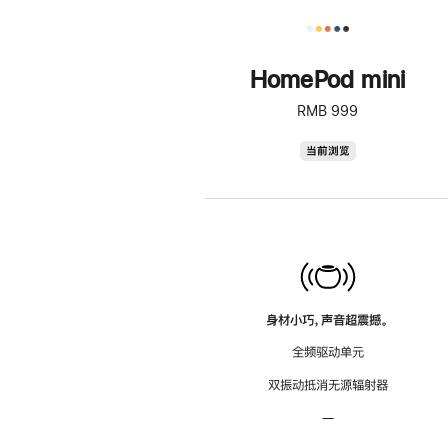
HomePod mini
RMB 999
HomePod
当前浏览
mini
身材小巧，声音超震撼。
全频驱动单元
双振动抵消无源辐射器
—