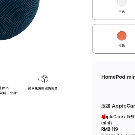
白色
橙色
HomePod min
 mini，
简单免费的退货服务
免费试听三个月
脚
⁺
注
添加 AppleCa
AppleCare+ 服
mini)
RMB 119