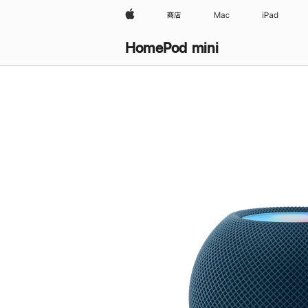
Apple
商店
Mac
iPad
HomePod mini
购
买
HomePod mini