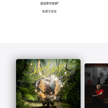
注
温湿度传感器
脚
⁶
注
私密又安全