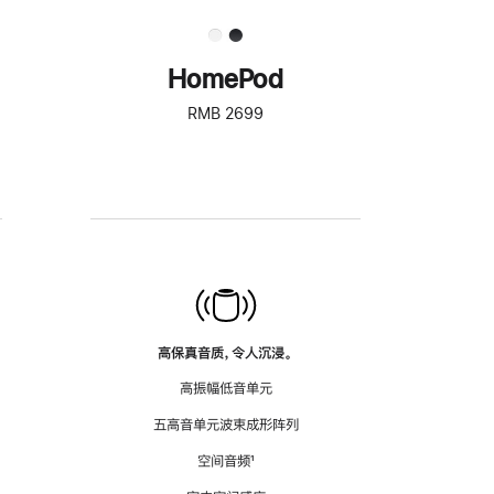
HomePod
RMB 2699
高保真音质，令人沉浸。
高振幅低音单元
五高音单元波束成形阵列
空间音频
脚
¹
注