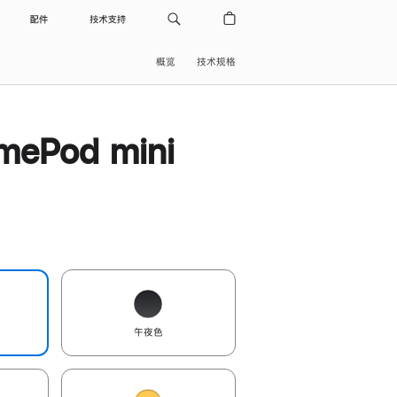
配件
技术支持
概览
技术规格
ePod mini
午夜色