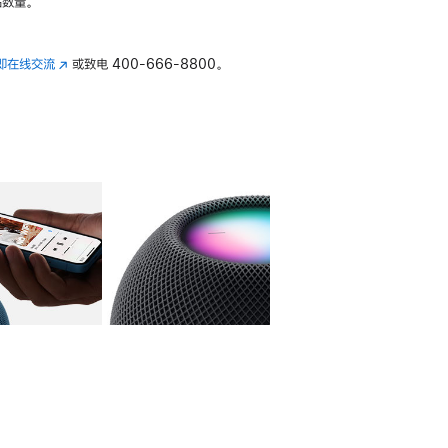
数量。
即在线交流
(在
或致电
400-666-8800。
新
窗
口
中
打
开)
库
图像
4
图库
图像
5