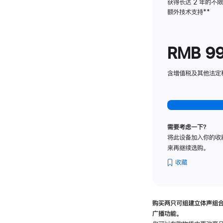
获得长达 2 年的不
额外技术支持
脚
**
注
RMB 9
含增值税及其他法定税费
需要考虑一下？
将此设备加入你的收
来再继续选购。
收藏
购买两只可组建立体声组
广播功能。