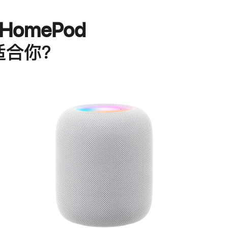
HomePod
适合你？
进
一
步
了
解
HomePod<