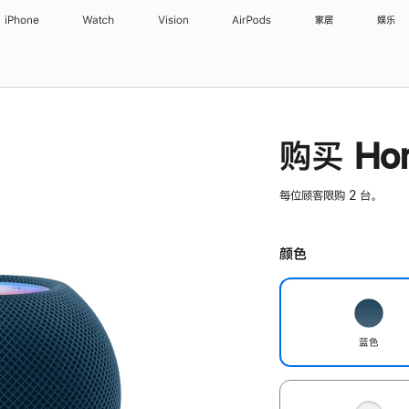
iPhone
Watch
Vision
AirPods
家居
娱乐
购买 Hom
每位顾客限购 2 台。
颜色
蓝色