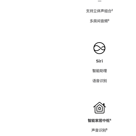
—
支持立体声组合
脚
²
注
多房间音频
脚
³
注
Siri
智能助理
语音识别
智能家居中枢
脚
⁴
注
声音识别
脚
⁵