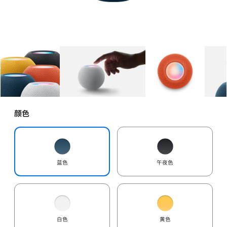
图库
图像
1
图库
图像
2
图库
图像
3
颜色
蓝色
午夜色
白色
黄色