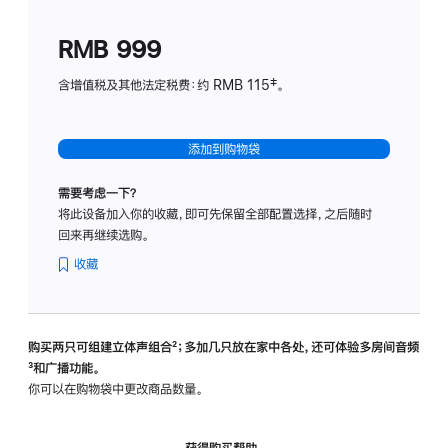
划
(适
RMB 999
用
于
含增值税及其他法定税费：约 RMB 115‡。
HomeP
mini)
添加到购物袋
需要考虑一下？
将此设备加入你的收藏，即可先保留全部配置选择，之后随时
回来再继续选购。
收藏
购买两只可组建立体声组合
脚
²；多加几只放在家中各处，还可体验多‍房‍间音频
脚
³和广播功能。
注
注
你可以在购物袋中更改商品数量。
获得购买帮助，