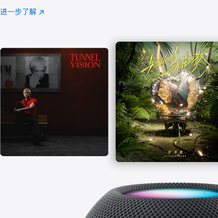
注
进一步了解
Apple
(在
Music
新
窗
口
中
打
开)