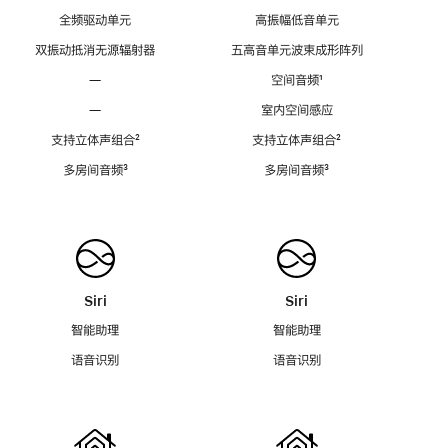
全频驱动单元
高振幅低音单元
双振动抵消无源辐射器
五高音单元波束成形阵列
—
空间音频
脚
¹
注
—
室内空间感应
支持立体声组合
脚
²
支持立体声组合
脚
²
注
注
多房间音频
脚
³
多房间音频
脚
³
注
注
Siri
Siri
智能助理
智能助理
语音识别
语音识别