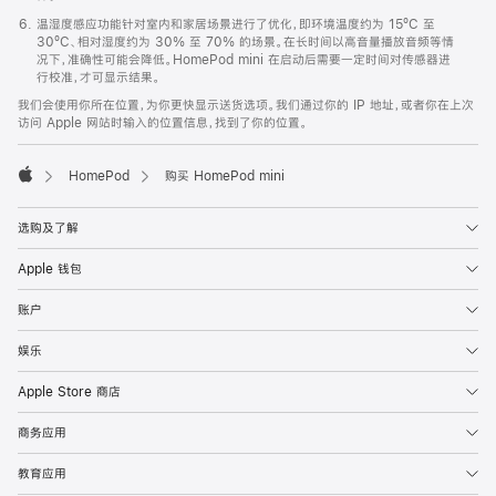
温湿度感应功能针对室内和家居场景进行了优化，即环境温度约为 15ºC 至
30ºC、相对湿度约为 30% 至 70% 的场景。在长时间以高音量播放音频等情
况下，准确性可能会降低。HomePod mini 在启动后需要一定时间对传感器进
行校准，才可显示结果。
我们会使用你所在位置，为你更快显示送货选项。我们通过你的 IP 地址，或者你在上次
访问 Apple 网站时输入的位置信息，找到了你的位置。
HomePod
购买 HomePod mini
Apple
选购及了解
Apple 钱包
账户
娱乐
Apple Store 商店
商务应用
教育应用