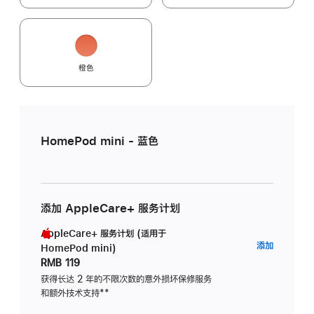
橙色
HomePod mini - 蓝色
添加 AppleCare+ 服务计划
AppleCare+ 服务计划 (适用于
AppleC
添加
HomePod mini)
服
RMB 119
务
获得长达 2 年的不限次数的意外损坏保修服务
和额外技术支持
脚
**
计
注