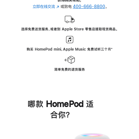
立即在线交流
(在
或致电
400-666-8800
。
新
窗
口
选择免费送货服务，或者到 Apple Store 零售店提取现货商品。
中
打
开)
购买 HomePod mini，Apple Music 免费试听三个月
脚
⁺
注
简单免费的退货服务
哪款 HomePod 适
合你？
进
一
步