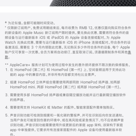
网
脚
‡ 为近似值。金额可能随时间变动。
注
页
⁺ 仅限新订阅用户。免费试用期结束后，每月收费为 RMB 12。优惠仅面向购买符合条件
页
的新设备的 Apple Music 新订阅用户限时提供。要兑换此优惠，需要将符合条件的音
频设备与运行最新版本 iOS 或 iPadOS 的 Apple 设备连接或配对。为 Apple
脚
Watch 兑换此优惠，需要与运行最新版本 iOS 的 iPhone 连接或配对。符合条件的设
备激活后，需要在 3 个月内领取此优惠。无论购买多少件符合条件的设备，每个 Apple
账户仅可享受一次优惠。会员方案将自动续订，直至取消订阅。须遵循限制条件和其他
条
款
。
(在
新
** AppleCare+ 服务计划可为使用过程中发生的意外损坏提供不限次数的保修服务。
窗
在 HomePod (第二代) 和 HomePod (第一代) 上，空间音频适用于支持此功
口
能的 app 中的兼容内容。并非所有内容都支持杜比全景声。
中
打
组建 HomePod 立体声组合需要使用两部同款 HomePod 扬声器，如两部
开)
HomePod mini、两部 HomePod (第二代) 或两部 HomePod (第一代)。
需要使用多部 HomePod 扬声器或兼容隔空播放功能并运行最新隔空播放软件
的扬声器。
需要使用支持 HomeKit 或 Matter 的配件。智能家居配件需单独购买。
声音识别功能可检测到烟雾和一氧化碳的警报声，并可在识别后向你发送通知。
当用户身处可能受到伤害的环境中，或在高风险或紧急情况下，均不应依赖声音
识别功能。声音识别功能需要使用升级更新后的家庭 app 架构，该架构于家庭
app 中单独提供。它要求所有连接家居配件的 Apple 设备均使用最新版本软
件。