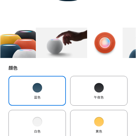
图库
图像
1
图库
图像
2
图库
图像
3
颜色
蓝色
午夜色
白色
黄色