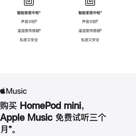
智能家居中枢
脚
⁴
智能家居中枢
脚
⁴
注
注
声音识别
脚
⁵
声音识别
脚
⁵
注
注
温湿度传感器
脚
⁶
温湿度传感器
脚
⁶
注
注
私密又安全
私密又安全
购买 HomePod mini，
Apple Music 免费试听三个
月
脚
⁺。