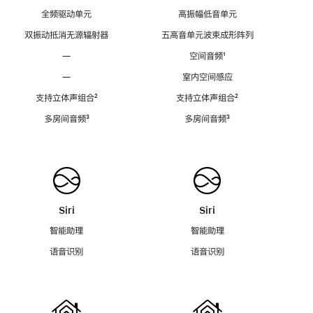
全频驱动单元
高振幅低音单元
双振动抵消无源辐射器
五高音单元波束成形阵列
—
空间音频
脚
¹
注
—
室内空间感应
支持立体声组合
脚
²
支持立体声组合
脚
²
注
注
多房间音频
脚
³
多房间音频
脚
³
注
注
Siri
Siri
智能助理
智能助理
语音识别
语音识别