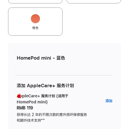
橙色
HomePod mini - 蓝色
添加 AppleCare+ 服务计划
AppleCare+ 服务计划 (适用于
AppleC
添加
HomePod mini)
服
RMB 119
务
获得长达 2 年的不限次数的意外损坏保修服务
和额外技术支持
脚
**
计
注