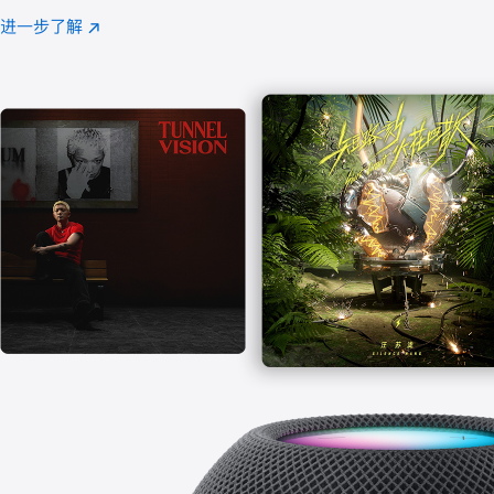
注
进一步了解
Apple
(在
Music
新
窗
口
中
打
开)