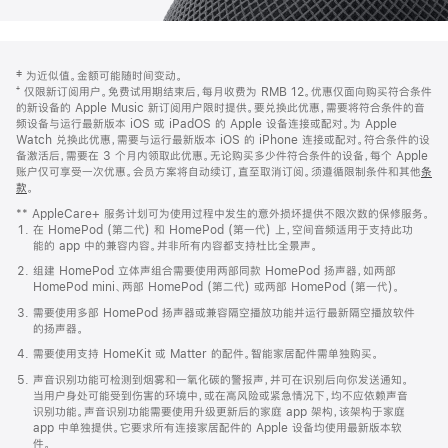
网
脚
‡ 为近似值。金额可能随时间变动。
注
页
⁺ 仅限新订阅用户。免费试用期结束后，每月收费为 RMB 12。优惠仅面向购买符合条件
页
的新设备的 Apple Music 新订阅用户限时提供。要兑换此优惠，需要将符合条件的音
频设备与运行最新版本 iOS 或 iPadOS 的 Apple 设备连接或配对。为 Apple
脚
Watch 兑换此优惠，需要与运行最新版本 iOS 的 iPhone 连接或配对。符合条件的设
备激活后，需要在 3 个月内领取此优惠。无论购买多少件符合条件的设备，每个 Apple
账户仅可享受一次优惠。会员方案将自动续订，直至取消订阅。须遵循限制条件和其他
条
款
。
(在
新
** AppleCare+ 服务计划可为使用过程中发生的意外损坏提供不限次数的保修服务。
窗
在 HomePod (第二代) 和 HomePod (第一代) 上，空间音频适用于支持此功
口
能的 app 中的兼容内容。并非所有内容都支持杜比全景声。
中
打
组建 HomePod 立体声组合需要使用两部同款 HomePod 扬声器，如两部
开)
HomePod mini、两部 HomePod (第二代) 或两部 HomePod (第一代)。
需要使用多部 HomePod 扬声器或兼容隔空播放功能并运行最新隔空播放软件
的扬声器。
需要使用支持 HomeKit 或 Matter 的配件。智能家居配件需单独购买。
声音识别功能可检测到烟雾和一氧化碳的警报声，并可在识别后向你发送通知。
当用户身处可能受到伤害的环境中，或在高风险或紧急情况下，均不应依赖声音
识别功能。声音识别功能需要使用升级更新后的家庭 app 架构，该架构于家庭
app 中单独提供。它要求所有连接家居配件的 Apple 设备均使用最新版本软
件。