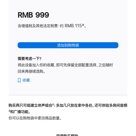
划
(适
RMB 999
用
于
含增值税及其他法定税费：约 RMB 115‡。
HomeP
mini)
添加到购物袋
需要考虑一下？
将此设备加入你的收藏，即可先保留全部配置选择，之后随时
回来再继续选购。
收藏
购买两只可组建立体声组合
脚
²；多加几只放在家中各处，还可体验多‍房‍间音频
脚
³和广播功能。
注
注
你可以在购物袋中更改商品数量。
获得购买帮助，