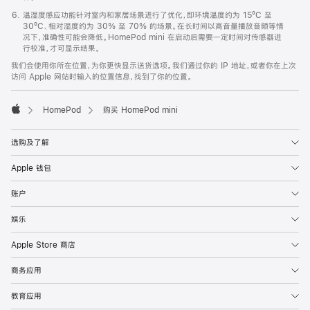
温湿度感应功能针对室内和家居场景进行了优化，即环境温度约为 15ºC 至
30ºC、相对湿度约为 30% 至 70% 的场景。在长时间以高音量播放音频等情
况下，准确性可能会降低。HomePod mini 在启动后需要一定时间对传感器进
行校准，才可显示结果。
我们会使用你所在位置，为你更快显示送货选项。我们通过你的 IP 地址，或者你在上次
访问 Apple 网站时输入的位置信息，找到了你的位置。
HomePod
购买 HomePod mini
Apple
选购及了解
Apple 钱包
账户
娱乐
Apple Store 商店
商务应用
教育应用