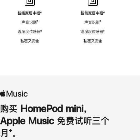
智能家居中枢
脚
⁴
智能家居中枢
脚
⁴
注
注
声音识别
脚
⁵
声音识别
脚
⁵
注
注
温湿度传感器
脚
⁶
温湿度传感器
脚
⁶
注
注
私密又安全
私密又安全
购买 HomePod mini，
Apple Music 免费试听三个
月
脚
⁺。