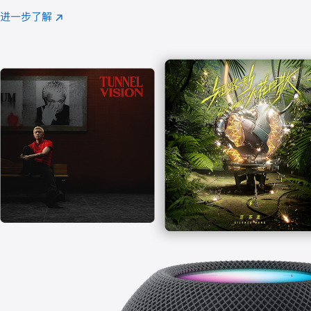
注
进一步了解
Apple
(在
Music
新
窗
口
中
打
开)