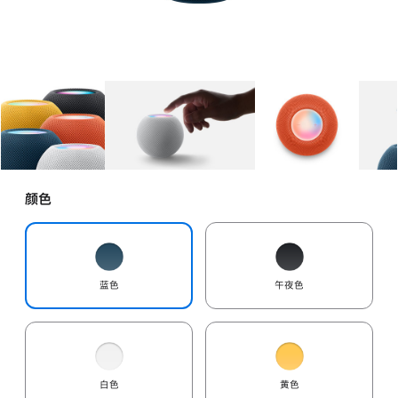
图库
图像
1
图库
图像
2
图库
图像
3
颜色
蓝色
午夜色
白色
黄色