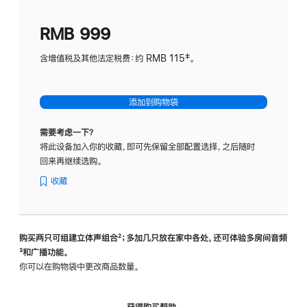
划
(适
RMB 999
用
于
含增值税及其他法定税费：约 RMB 115‡。
HomeP
mini)
添加到购物袋
需要考虑一下？
将此设备加入你的收藏，即可先保留全部配置选择，之后随时
回来再继续选购。
收藏
购买两只可组建立体声组合
脚
²；多加几只放在家中各处，还可体验多‍房‍间音频
脚
³和广播功能。
注
注
你可以在购物袋中更改商品数量。
获得购买帮助，