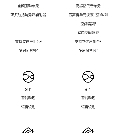
全频驱动单元
高振幅低音单元
双振动抵消无源辐射器
五高音单元波束成形阵列
—
空间音频
脚
¹
注
—
室内空间感应
支持立体声组合
脚
²
支持立体声组合
脚
²
注
注
多房间音频
脚
³
多房间音频
脚
³
注
注
Siri
Siri
智能助理
智能助理
语音识别
语音识别