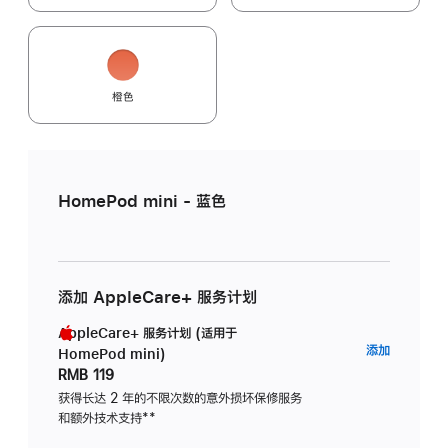
橙色
HomePod mini - 蓝色
添加 AppleCare+ 服务计划
AppleCare+ 服务计划 (适用于
AppleC
添加
HomePod mini)
服
RMB 119
务
获得长达 2 年的不限次数的意外损坏保修服务
和额外技术支持
脚
**
计
注