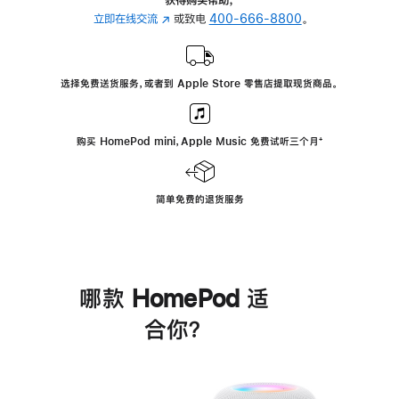
立即在线交流
(在
或致电
400-666-8800
。
新
窗
口
选择免费送货服务，或者到 Apple Store 零售店提取现货商品。
中
打
开)
购买 HomePod mini，Apple Music 免费试听三个月
脚
⁺
注
简单免费的退货服务
哪款 HomePod 适
合你？
进
一
步