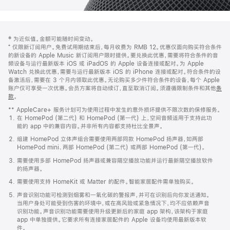
网
脚
‡ 为近似值。金额可能随时间变动。
注
页
⁺ 仅限新订阅用户。免费试用期结束后，每月收费为 RMB 12。优惠仅面向购买符合条件
页
的新设备的 Apple Music 新订阅用户限时提供。要兑换此优惠，需要将符合条件的音
频设备与运行最新版本 iOS 或 iPadOS 的 Apple 设备连接或配对。为 Apple
脚
Watch 兑换此优惠，需要与运行最新版本 iOS 的 iPhone 连接或配对。符合条件的设
备激活后，需要在 3 个月内领取此优惠。无论购买多少件符合条件的设备，每个 Apple
账户仅可享受一次优惠。会员方案将自动续订，直至取消订阅。须遵循限制条件和其他
条
款
。
(在
新
** AppleCare+ 服务计划可为使用过程中发生的意外损坏提供不限次数的保修服务。
窗
在 HomePod (第二代) 和 HomePod (第一代) 上，空间音频适用于支持此功
口
能的 app 中的兼容内容。并非所有内容都支持杜比全景声。
中
打
组建 HomePod 立体声组合需要使用两部同款 HomePod 扬声器，如两部
开)
HomePod mini、两部 HomePod (第二代) 或两部 HomePod (第一代)。
需要使用多部 HomePod 扬声器或兼容隔空播放功能并运行最新隔空播放软件
的扬声器。
需要使用支持 HomeKit 或 Matter 的配件。智能家居配件需单独购买。
声音识别功能可检测到烟雾和一氧化碳的警报声，并可在识别后向你发送通知。
当用户身处可能受到伤害的环境中，或在高风险或紧急情况下，均不应依赖声音
识别功能。声音识别功能需要使用升级更新后的家庭 app 架构，该架构于家庭
app 中单独提供。它要求所有连接家居配件的 Apple 设备均使用最新版本软
件。