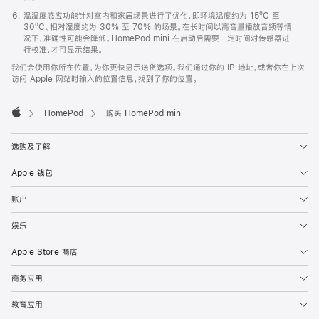
温湿度感应功能针对室内和家居场景进行了优化，即环境温度约为 15ºC 至
30ºC、相对湿度约为 30% 至 70% 的场景。在长时间以高音量播放音频等情
况下，准确性可能会降低。HomePod mini 在启动后需要一定时间对传感器进
行校准，才可显示结果。
我们会使用你所在位置，为你更快显示送货选项。我们通过你的 IP 地址，或者你在上次
访问 Apple 网站时输入的位置信息，找到了你的位置。
HomePod
购买 HomePod mini
Apple
选购及了解
Apple 钱包
账户
娱乐
Apple Store 商店
商务应用
教育应用