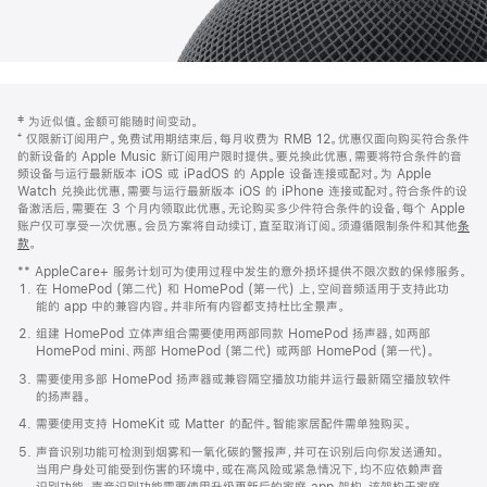
网
脚
‡ 为近似值。金额可能随时间变动。
注
页
⁺ 仅限新订阅用户。免费试用期结束后，每月收费为 RMB 12。优惠仅面向购买符合条件
页
的新设备的 Apple Music 新订阅用户限时提供。要兑换此优惠，需要将符合条件的音
频设备与运行最新版本 iOS 或 iPadOS 的 Apple 设备连接或配对。为 Apple
脚
Watch 兑换此优惠，需要与运行最新版本 iOS 的 iPhone 连接或配对。符合条件的设
备激活后，需要在 3 个月内领取此优惠。无论购买多少件符合条件的设备，每个 Apple
账户仅可享受一次优惠。会员方案将自动续订，直至取消订阅。须遵循限制条件和其他
条
款
。
(在
新
** AppleCare+ 服务计划可为使用过程中发生的意外损坏提供不限次数的保修服务。
窗
在 HomePod (第二代) 和 HomePod (第一代) 上，空间音频适用于支持此功
口
能的 app 中的兼容内容。并非所有内容都支持杜比全景声。
中
打
组建 HomePod 立体声组合需要使用两部同款 HomePod 扬声器，如两部
开)
HomePod mini、两部 HomePod (第二代) 或两部 HomePod (第一代)。
需要使用多部 HomePod 扬声器或兼容隔空播放功能并运行最新隔空播放软件
的扬声器。
需要使用支持 HomeKit 或 Matter 的配件。智能家居配件需单独购买。
声音识别功能可检测到烟雾和一氧化碳的警报声，并可在识别后向你发送通知。
当用户身处可能受到伤害的环境中，或在高风险或紧急情况下，均不应依赖声音
识别功能。声音识别功能需要使用升级更新后的家庭 app 架构，该架构于家庭