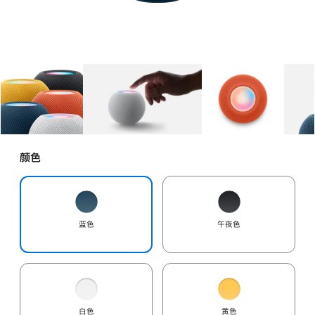
图库
图像
1
图库
图像
2
图库
图像
3
颜色
蓝色
午夜色
白色
黄色