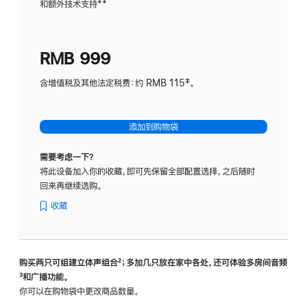
和额外技术支持
脚
**
计
注
划
(适
RMB 999
用
于
含增值税及其他法定税费：约 RMB 115‡。
HomeP
mini)
添加到购物袋
需要考虑一下？
将此设备加入你的收藏，即可先保留全部配置选择，之后随时
回来再继续选购。
收藏
购买两只可组建立体声组合
脚
²；多加几只放在家中各处，还可体验多‍房‍间音频
脚
³和广播功能。
注
注
你可以在购物袋中更改商品数量。