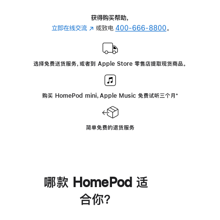
获得购买帮助，
立即在线交流
(在
或致电
400-666-8800
。
新
窗
口
选择免费送货服务，或者到 Apple Store 零售店提取现货商品。
中
打
开)
购买 HomePod mini，Apple Music 免费试听三个月
脚
⁺
注
简单免费的退货服务
哪款 HomePod 适
合你？
进