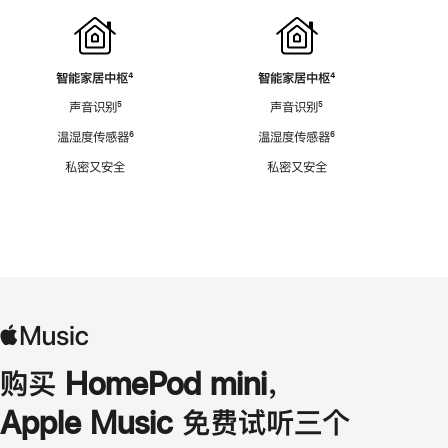
智能家居中枢
脚
⁴
智能家居中枢
脚
⁴
注
注
声音识别
脚
⁵
声音识别
脚
⁵
注
注
温湿度传感器
脚
⁶
温湿度传感器
脚
⁶
注
注
私密又安全
私密又安全
购买 HomePod mini，
Apple Music 免费试听三个