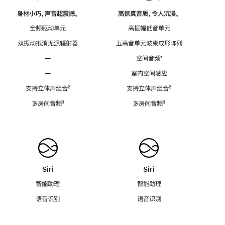
身材小巧，声音超震撼。
高保真音质，令人沉浸。
全频驱动单元
高振幅低音单元
双振动抵消无源辐射器
五高音单元波束成形阵列
—
空间音频
脚
¹
注
—
室内空间感应
支持立体声组合
脚
²
支持立体声组合
脚
²
注
注
多房间音频
脚
³
多房间音频
脚
³
注
注
Siri
Siri
智能助理
智能助理
语音识别
语音识别