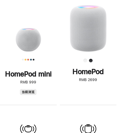
一
步
了
解
HomePod<
HomePod
HomePod mini
RMB 2699
RMB 999
HomePod
当前浏览
mini