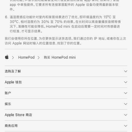
app 中单独提供。它要求所有连接家居配件的 Apple 设备均使用最新版本软
件。
温湿度感应功能针对室内和家居场景进行了优化，即环境温度约为 15ºC 至
30ºC、相对湿度约为 30% 至 70% 的场景。在长时间以高音量播放音频等情
况下，准确性可能会降低。HomePod mini 在启动后需要一定时间对传感器进
行校准，才可显示结果。
我们会使用你所在位置，为你更快显示送货选项。我们通过你的 IP 地址，或者你在上次
访问 Apple 网站时输入的位置信息，找到了你的位置。
HomePod
购买 HomePod mini
Apple
选购及了解
Apple 钱包
账户
娱乐
Apple Store 商店
商务应用