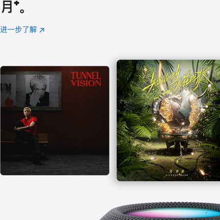
月
脚
⁺。
注
进一步了解
Apple
(在
Music
新
窗
口
中
打
开)