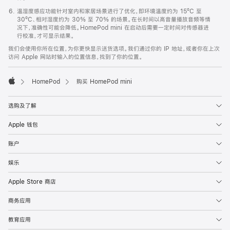
温湿度感应功能针对室内和家居场景进行了优化，即环境温度约为 15ºC 至
30ºC、相对湿度约为 30% 至 70% 的场景。在长时间以高音量播放音频等情
况下，准确性可能会降低。HomePod mini 在启动后需要一定时间对传感器进
行校准，才可显示结果。
我们会使用你所在位置，为你更快显示送货选项。我们通过你的 IP 地址，或者你在上次
访问 Apple 网站时输入的位置信息，找到了你的位置。
HomePod
购买 HomePod mini
Apple
选购及了解
Apple 钱包
账户
娱乐
Apple Store 商店
商务应用
教育应用