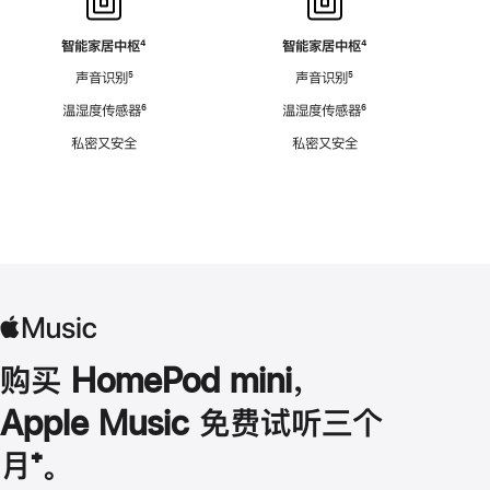
智能家居中枢
脚
⁴
智能家居中枢
脚
⁴
注
注
声音识别
脚
⁵
声音识别
脚
⁵
注
注
温湿度传感器
脚
⁶
温湿度传感器
脚
⁶
注
注
私密又安全
私密又安全
购买 HomePod mini，
Apple Music 免费试听三个
月
脚
⁺。