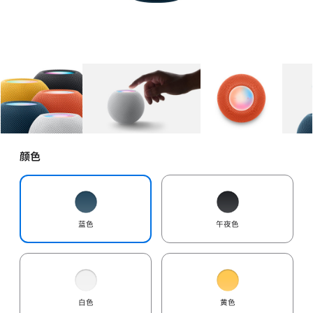
图库
图像
1
图库
图像
2
图库
图像
3
颜色
蓝色
午夜色
白色
黄色