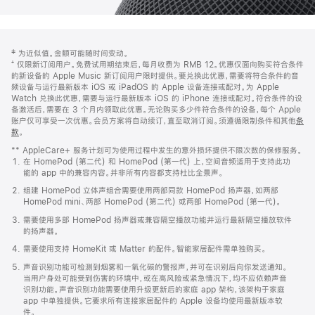
网
脚
‡ 为近似值。金额可能随时间变动。
注
页
⁺ 仅限新订阅用户。免费试用期结束后，每月收费为 RMB 12。优惠仅面向购买符合条件
页
的新设备的 Apple Music 新订阅用户限时提供。要兑换此优惠，需要将符合条件的音
频设备与运行最新版本 iOS 或 iPadOS 的 Apple 设备连接或配对。为 Apple
脚
Watch 兑换此优惠，需要与运行最新版本 iOS 的 iPhone 连接或配对。符合条件的设
备激活后，需要在 3 个月内领取此优惠。无论购买多少件符合条件的设备，每个 Apple
账户仅可享受一次优惠。会员方案将自动续订，直至取消订阅。须遵循限制条件和其他
条
款
。
(在
新
** AppleCare+ 服务计划可为使用过程中发生的意外损坏提供不限次数的保修服务。
窗
在 HomePod (第二代) 和 HomePod (第一代) 上，空间音频适用于支持此功
口
能的 app 中的兼容内容。并非所有内容都支持杜比全景声。
中
打
组建 HomePod 立体声组合需要使用两部同款 HomePod 扬声器，如两部
开)
HomePod mini、两部 HomePod (第二代) 或两部 HomePod (第一代)。
需要使用多部 HomePod 扬声器或兼容隔空播放功能并运行最新隔空播放软件
的扬声器。
需要使用支持 HomeKit 或 Matter 的配件。智能家居配件需单独购买。
声音识别功能可检测到烟雾和一氧化碳的警报声，并可在识别后向你发送通知。
当用户身处可能受到伤害的环境中，或在高风险或紧急情况下，均不应依赖声音
识别功能。声音识别功能需要使用升级更新后的家庭 app 架构，该架构于家庭
app 中单独提供。它要求所有连接家居配件的 Apple 设备均使用最新版本软
件。