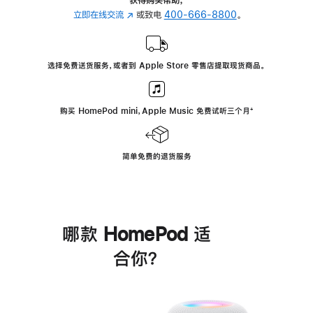
立即在线交流
(在
或致电
400-666-8800
。
新
窗
口
选择免费送货服务，或者到 Apple Store 零售店提取现货商品。
中
打
开)
购买 HomePod mini，Apple Music 免费试听三个月
脚
⁺
注
简单免费的退货服务
哪款 HomePod 适
合你？
进
一
步