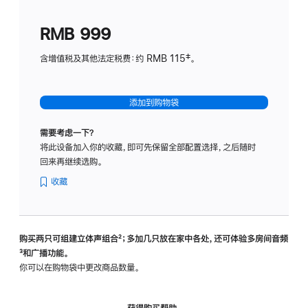
划
(适
RMB 999
用
于
含增值税及其他法定税费：约 RMB 115‡。
HomeP
mini)
添加到购物袋
需要考虑一下？
将此设备加入你的收藏，即可先保留全部配置选择，之后随时
回来再继续选购。
收藏
购买两只可组建立体声组合
脚
²；多加几只放在家中各处，还可体验多‍房‍间音频
脚
³和广播功能。
注
注
你可以在购物袋中更改商品数量。
获得购买帮助，