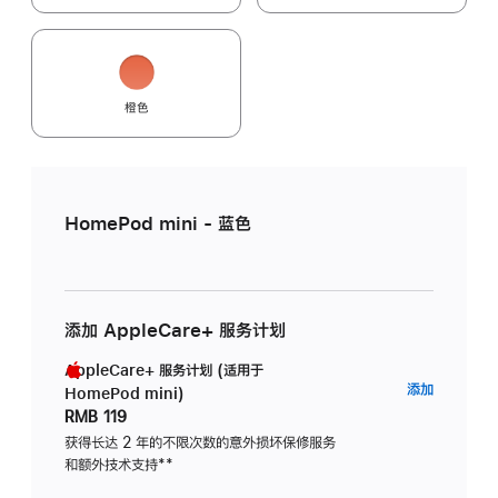
橙色
HomePod mini - 蓝色
添加 AppleCare+ 服务计划
AppleCare+ 服务计划 (适用于
AppleC
添加
HomePod mini)
服
RMB 119
务
获得长达 2 年的不限次数的意外损坏保修服务
和额外技术支持
脚
**
计
注