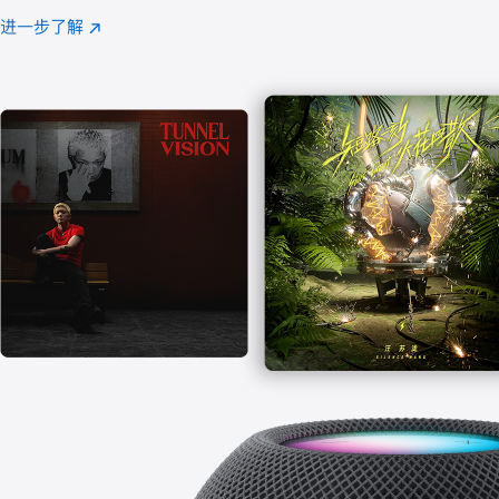
注
进一步了解
Apple
(在
Music
新
窗
口
中
打
开)