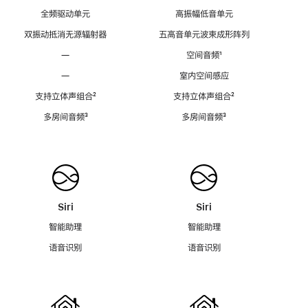
全频驱动单元
高振幅低音单元
双振动抵消无源辐射器
五高音单元波束成形阵列
—
空间音频
脚
¹
注
—
室内空间感应
支持立体声组合
脚
²
支持立体声组合
脚
²
注
注
多房间音频
脚
³
多房间音频
脚
³
注
注
Siri
Siri
智能助理
智能助理
语音识别
语音识别