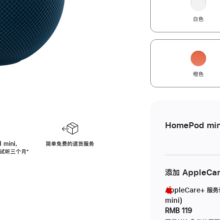
白色
橙色
HomePod min
 mini，
简单免费的退货服务
免费试听三个月
脚
⁺
注
添加 AppleCa
AppleCare+ 服
mini)
RMB 119