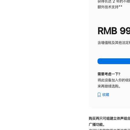
获得长达 2 年的不
额外技术支持
脚
**
注
RMB 9
含增值税及其他法定税费
需要考虑一下？
将此设备加入你的收
来再继续选购。
收藏
购买两只可组建立体声组
广播功能。