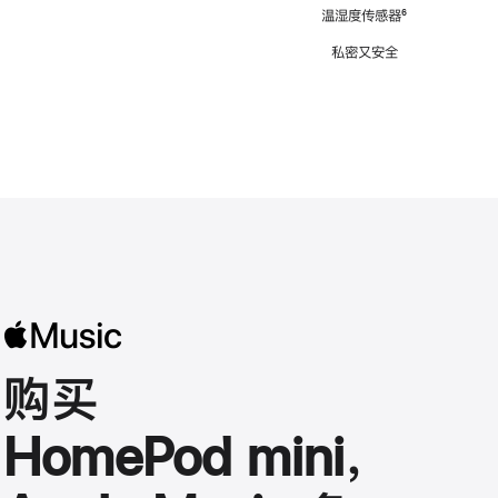
注
温湿度传感器
脚
⁶
注
私密又安全
购买
HomePod mini，