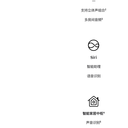
—
支持立体声组合
脚
²
注
多房间音频
脚
³
注
Siri
智能助理
语音识别
智能家居中枢
脚
⁴
注
声音识别
脚
⁵