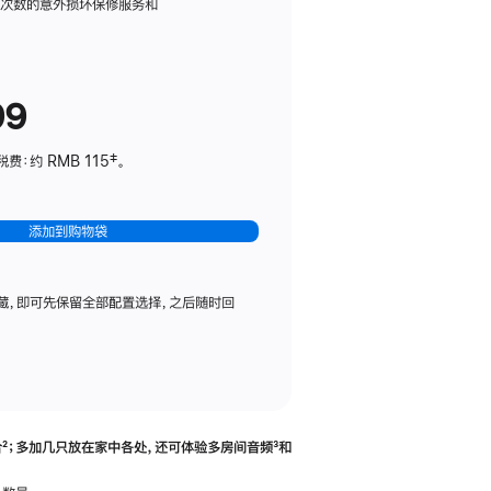
务
限次数的意外损坏保修服务和
计
划
(适
99
用
于
：约 RMB 115‡。
HomePod
mini)
添加到购物袋
藏，即可先保留全部配置选择，之后随时回
合
脚
²；多加几只放在家中各处，还可体验多‍房‍间音频
脚
³和
注
注