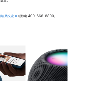
数量。
即在线交流
(在
或致电
400-666-8800。
新
窗
口
中
打
开)
库
图像
4
图库
图像
5