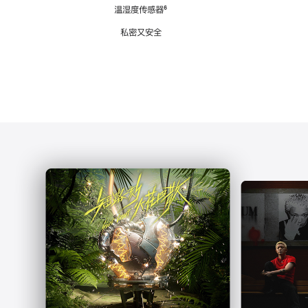
注
温湿度传感器
脚
⁶
注
私密又安全