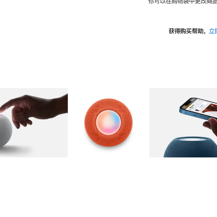
你可以在购物袋中更改商品
获得购买帮助，
立
图库
图像
2
图库
图像
3
图