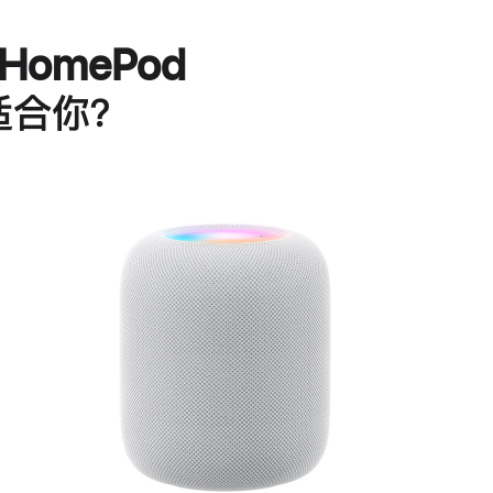
HomePod
适合你？
进
一
步
了
解
HomePod<