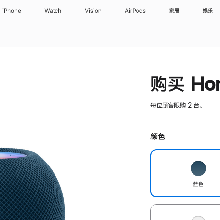
iPhone
Watch
Vision
AirPods
家居
娱乐
购买 Hom
每位顾客限购 2 台。
颜色
蓝色