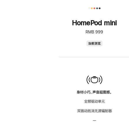
HomePod mini
RMB 999
HomePod
当前浏览
mini
身材小巧，声音超震撼。
全频驱动单元
双振动抵消无源辐射器
—