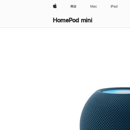
Apple
商店
Mac
iPad
HomePod mini
购
买
HomePod mini