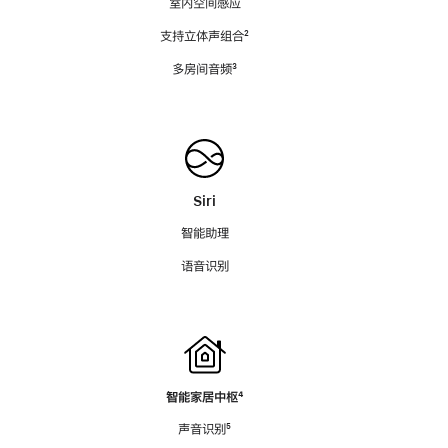
室内空间感应
支持立体声组合
脚
²
注
多房间音频
脚
³
注
Siri
智能助理
语音识别
智能家居中枢
脚
⁴
注
声音识别
脚
⁵