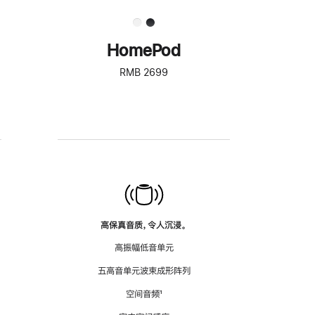
HomePod
RMB 2699
高保真音质，令人沉浸。
高振幅低音单元
五高音单元波束成形阵列
空间音频
脚
¹
注