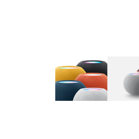
图库
图像
1