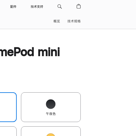
配件
技术支持
概览
技术规格
ePod mini
午夜色