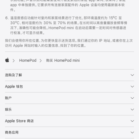
app 中单独提供。它要求所有连接家居配件的 Apple 设备均使用最新版本软
件。
温湿度感应功能针对室内和家居场景进行了优化，即环境温度约为 15ºC 至
30ºC、相对湿度约为 30% 至 70% 的场景。在长时间以高音量播放音频等情
况下，准确性可能会降低。HomePod mini 在启动后需要一定时间对传感器进
行校准，才可显示结果。
我们会使用你所在位置，为你更快显示送货选项。我们通过你的 IP 地址，或者你在上次
访问 Apple 网站时输入的位置信息，找到了你的位置。
HomePod
购买 HomePod mini
Apple
选购及了解
Apple 钱包
账户
娱乐
Apple Store 商店
商务应用