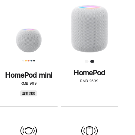
一
步
了
解
HomePod<
HomePod
HomePod mini
RMB 2699
RMB 999
HomePod
当前浏览
mini