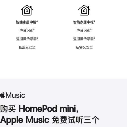
智能家居中枢
脚
⁴
智能家居中枢
脚
⁴
注
注
声音识别
脚
⁵
声音识别
脚
⁵
注
注
温湿度传感器
脚
⁶
温湿度传感器
脚
⁶
注
注
私密又安全
私密又安全
购买 HomePod mini，
Apple Music 免费试听三个