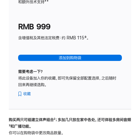
和额外技术支持
脚
**
计
注
划
(适
RMB 999
用
于
含增值税及其他法定税费：约 RMB 115‡。
HomeP
mini)
添加到购物袋
需要考虑一下？
将此设备加入你的收藏，即可先保留全部配置选择，之后随时
回来再继续选购。
收藏
购买两只可组建立体声组合
脚
²；多加几只放在家中各处，还可体验多‍房‍间音频
脚
³和广播功能。
注
注
你可以在购物袋中更改商品数量。