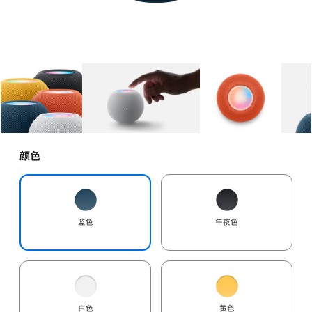
图库
图像
1
图库
图像
2
图库
图像
3
颜色
蓝色
午夜色
白色
黄色