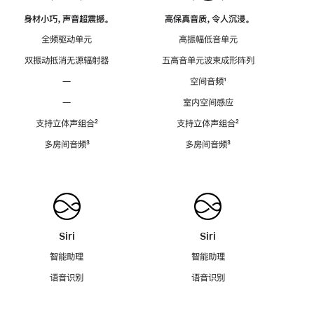
身材小巧，声音超震撼。
高保真音质，令人沉浸。
全频驱动单元
高振幅低音单元
双振动抵消无源辐射器
五高音单元波束成形阵列
—
空间音频
脚
¹
注
—
室内空间感应
支持立体声组合
脚
²
支持立体声组合
脚
²
注
注
多房间音频
脚
³
多房间音频
脚
³
注
注
Siri
Siri
智能助理
智能助理
语音识别
语音识别