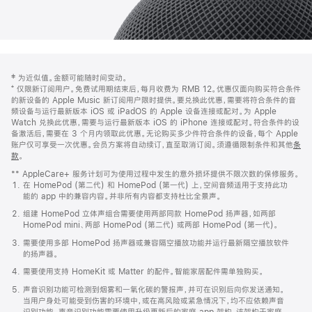
网
脚
‡ 为近似值。金额可能随时间变动。
注
页
⁺ 仅限新订阅用户。免费试用期结束后，每月收费为 RMB 12。优惠仅面向购买符合条件
页
的新设备的 Apple Music 新订阅用户限时提供。要兑换此优惠，需要将符合条件的音
频设备与运行最新版本 iOS 或 iPadOS 的 Apple 设备连接或配对。为 Apple
脚
Watch 兑换此优惠，需要与运行最新版本 iOS 的 iPhone 连接或配对。符合条件的设
备激活后，需要在 3 个月内领取此优惠。无论购买多少件符合条件的设备，每个 Apple
账户仅可享受一次优惠。会员方案将自动续订，直至取消订阅。须遵循限制条件和其他
条
款
。
(在
新
** AppleCare+ 服务计划可为使用过程中发生的意外损坏提供不限次数的保修服务。
窗
在 HomePod (第二代) 和 HomePod (第一代) 上，空间音频适用于支持此功
口
能的 app 中的兼容内容。并非所有内容都支持杜比全景声。
中
打
组建 HomePod 立体声组合需要使用两部同款 HomePod 扬声器，如两部
开)
HomePod mini、两部 HomePod (第二代) 或两部 HomePod (第一代)。
需要使用多部 HomePod 扬声器或兼容隔空播放功能并运行最新隔空播放软件
的扬声器。
需要使用支持 HomeKit 或 Matter 的配件。智能家居配件需单独购买。
声音识别功能可检测到烟雾和一氧化碳的警报声，并可在识别后向你发送通知。
当用户身处可能受到伤害的环境中，或在高风险或紧急情况下，均不应依赖声音
识别功能。声音识别功能需要使用升级更新后的家庭 app 架构，该架构于家庭