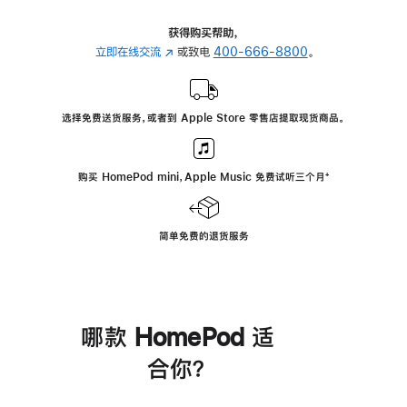
获得购买帮助，
立即在线交流
(在
或致电
400-666-8800
。
新
窗
口
选择免费送货服务，或者到 Apple Store 零售店提取现货商品。
中
打
开)
购买 HomePod mini，Apple Music 免费试听三个月
脚
⁺
注
简单免费的退货服务
哪款 HomePod 适
合你？
进