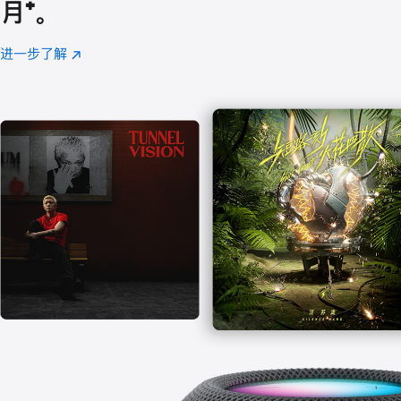
月
脚
⁺。
注
进一步了解
Apple
(在
Music
新
窗
口
中
打
开)