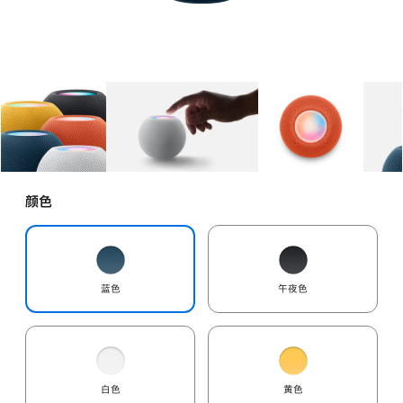
图库
图像
1
图库
图像
2
图库
图像
3
颜色
蓝色
午夜色
白色
黄色