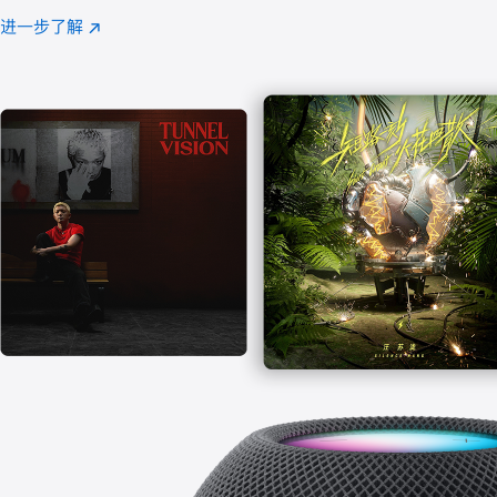
注
进一步了解
Apple
(在
Music
新
窗
口
中
打
开)