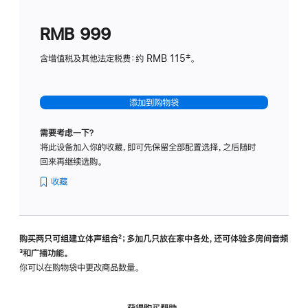
划
(适
RMB 999
用
于
含增值税及其他法定税费：约 RMB 115‡。
HomeP
mini)
添加到购物袋
需要考虑一下？
将此设备加入你的收藏，即可先保留全部配置选择，之后随时
回来再继续选购。
收藏
购买两只可组建立体声组合
脚
²；多加几只放在家中各处，还可体验多‍房‍间音频
脚
³和广播功能。
注
注
你可以在购物袋中更改商品数量。
获得购买帮助，