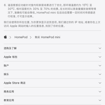
温湿度感应功能针对室内和家居场景进行了优化，即环境温度约为 15ºC 至
30ºC、相对湿度约为 30% 至 70% 的场景。在长时间以高音量播放音频等情
况下，准确性可能会降低。HomePod mini 在启动后需要一定时间对传感器进
行校准，才可显示结果。
我们会使用你所在位置，为你更快显示送货选项。我们通过你的 IP 地址，或者你在上次
访问 Apple 网站时输入的位置信息，找到了你的位置。
HomePod
购买 HomePod mini
Apple
选购及了解
Apple 钱包
账户
娱乐
Apple Store 商店
商务应用
教育应用