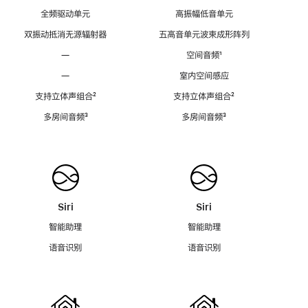
全频驱动单元
高振幅低音单元
双振动抵消无源辐射器
五高音单元波束成形阵列
—
空间音频
脚
¹
注
—
室内空间感应
支持立体声组合
脚
²
支持立体声组合
脚
²
注
注
多房间音频
脚
³
多房间音频
脚
³
注
注
Siri
Siri
智能助理
智能助理
语音识别
语音识别