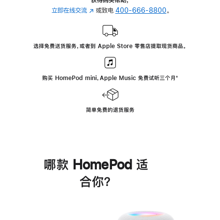
立即在线交流
(在
或致电
400-666-8800
。
新
窗
口
选择免费送货服务，或者到 Apple Store 零售店提取现货商品。
中
打
开)
购买 HomePod mini，Apple Music 免费试听三个月
脚
⁺
注
简单免费的退货服务
哪款 HomePod 适
合你？
进
一
步