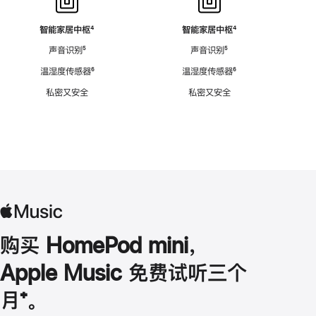
智能家居中枢
脚
⁴
智能家居中枢
脚
⁴
注
注
声音识别
脚
⁵
声音识别
脚
⁵
注
注
温湿度传感器
脚
⁶
温湿度传感器
脚
⁶
注
注
私密又安全
私密又安全
购买 HomePod mini，
Apple Music 免费试听三个
月
脚
⁺。