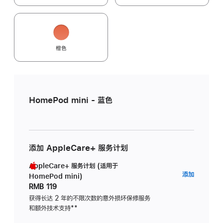
橙色
HomePod mini - 蓝色
添加 AppleCare+ 服务计划
AppleCare+ 服务计划 (适用于
AppleC
添加
HomePod mini)
服
RMB 119
务
获得长达 2 年的不限次数的意外损坏保修服务
和额外技术支持
脚
**
计
注