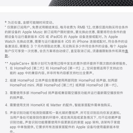
网
脚
‡ 为近似值。金额可能随时间变动。
注
页
⁺ 仅限新订阅用户。免费试用期结束后，每月收费为 RMB 12。优惠仅面向购买符合条件
页
的新设备的 Apple Music 新订阅用户限时提供。要兑换此优惠，需要将符合条件的音
频设备与运行最新版本 iOS 或 iPadOS 的 Apple 设备连接或配对。为 Apple
脚
Watch 兑换此优惠，需要与运行最新版本 iOS 的 iPhone 连接或配对。符合条件的设
备激活后，需要在 3 个月内领取此优惠。无论购买多少件符合条件的设备，每个 Apple
账户仅可享受一次优惠。会员方案将自动续订，直至取消订阅。须遵循限制条件和其他
条
款
。
(在
新
** AppleCare+ 服务计划可为使用过程中发生的意外损坏提供不限次数的保修服务。
窗
在 HomePod (第二代) 和 HomePod (第一代) 上，空间音频适用于支持此功
口
能的 app 中的兼容内容。并非所有内容都支持杜比全景声。
中
打
组建 HomePod 立体声组合需要使用两部同款 HomePod 扬声器，如两部
开)
HomePod mini、两部 HomePod (第二代) 或两部 HomePod (第一代)。
需要使用多部 HomePod 扬声器或兼容隔空播放功能并运行最新隔空播放软件
的扬声器。
需要使用支持 HomeKit 或 Matter 的配件。智能家居配件需单独购买。
声音识别功能可检测到烟雾和一氧化碳的警报声，并可在识别后向你发送通知。
当用户身处可能受到伤害的环境中，或在高风险或紧急情况下，均不应依赖声音
识别功能。声音识别功能需要使用升级更新后的家庭 app 架构，该架构于家庭
app 中单独提供。它要求所有连接家居配件的 Apple 设备均使用最新版本软
件。