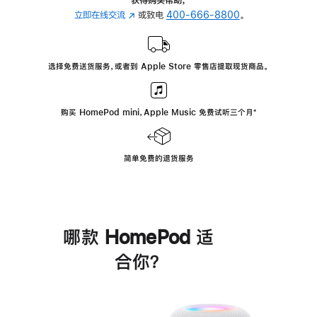
立即在线交流
(在
或致电
400-666-8800
。
新
窗
口
选择免费送货服务，或者到 Apple Store 零售店提取现货商品。
中
打
开)
购买 HomePod mini，Apple Music 免费试听三个月
脚
⁺
注
简单免费的退货服务
哪款 HomePod 适
合你？
进
一
步