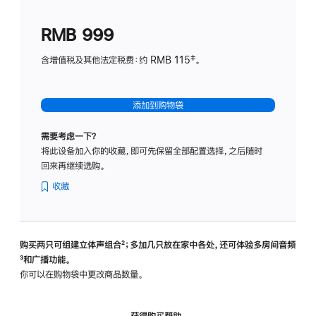
划
(适
RMB 999
用
于
含增值税及其他法定税费：约 RMB 115‡。
HomeP
mini)
添加到购物袋
需要考虑一下？
将此设备加入你的收藏，即可先保留全部配置选择，之后随时
回来再继续选购。
收藏
购买两只可组建立体声组合
脚
²；多加几只放在家中各处，还可体验多‍房‍间音频
脚
³和广播功能。
注
注
你可以在购物袋中更改商品数量。
获得购买帮助，