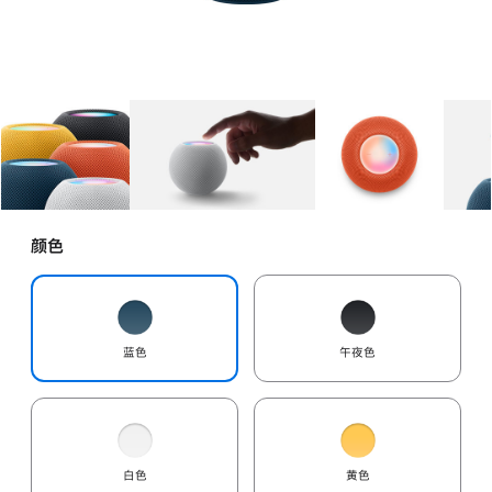
图库
图像
1
图库
图像
2
图库
图像
3
颜色
蓝色
午夜色
白色
黄色