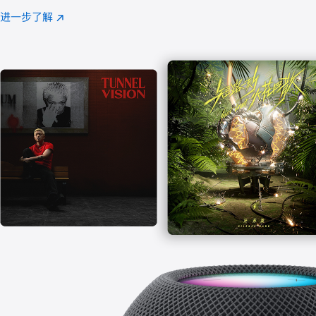
注
进一步了解
Apple
(在
Music
新
窗
口
中
打
开)