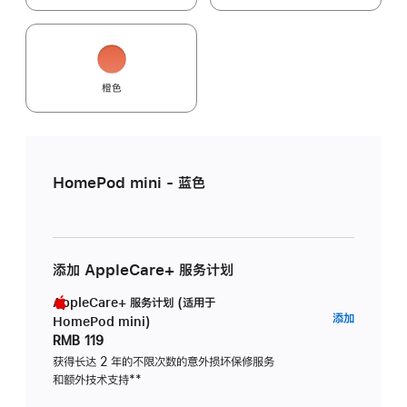
橙色
HomePod mini - 蓝色
添加 AppleCare+ 服务计划
AppleCare+ 服务计划 (适用于
AppleC
添加
HomePod mini)
服
RMB 119
务
获得长达 2 年的不限次数的意外损坏保修服务
和额外技术支持
脚
**
计
注