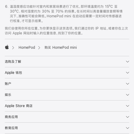
温湿度感应功能针对室内和家居场景进行了优化，即环境温度约为 15ºC 至
30ºC、相对湿度约为 30% 至 70% 的场景。在长时间以高音量播放音频等情
况下，准确性可能会降低。HomePod mini 在启动后需要一定时间对传感器进
行校准，才可显示结果。
我们会使用你所在位置，为你更快显示送货选项。我们通过你的 IP 地址，或者你在上次
访问 Apple 网站时输入的位置信息，找到了你的位置。
HomePod
购买 HomePod mini
Apple
选购及了解
Apple 钱包
账户
娱乐
Apple Store 商店
商务应用
教育应用