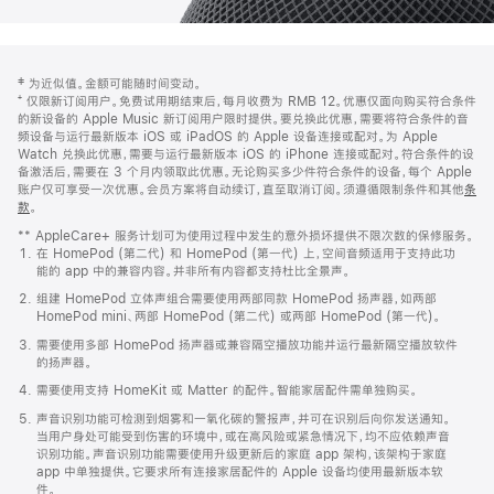
网
脚
‡ 为近似值。金额可能随时间变动。
注
页
⁺ 仅限新订阅用户。免费试用期结束后，每月收费为 RMB 12。优惠仅面向购买符合条件
页
的新设备的 Apple Music 新订阅用户限时提供。要兑换此优惠，需要将符合条件的音
频设备与运行最新版本 iOS 或 iPadOS 的 Apple 设备连接或配对。为 Apple
脚
Watch 兑换此优惠，需要与运行最新版本 iOS 的 iPhone 连接或配对。符合条件的设
备激活后，需要在 3 个月内领取此优惠。无论购买多少件符合条件的设备，每个 Apple
账户仅可享受一次优惠。会员方案将自动续订，直至取消订阅。须遵循限制条件和其他
条
款
。
(在
新
** AppleCare+ 服务计划可为使用过程中发生的意外损坏提供不限次数的保修服务。
窗
在 HomePod (第二代) 和 HomePod (第一代) 上，空间音频适用于支持此功
口
能的 app 中的兼容内容。并非所有内容都支持杜比全景声。
中
打
组建 HomePod 立体声组合需要使用两部同款 HomePod 扬声器，如两部
开)
HomePod mini、两部 HomePod (第二代) 或两部 HomePod (第一代)。
需要使用多部 HomePod 扬声器或兼容隔空播放功能并运行最新隔空播放软件
的扬声器。
需要使用支持 HomeKit 或 Matter 的配件。智能家居配件需单独购买。
声音识别功能可检测到烟雾和一氧化碳的警报声，并可在识别后向你发送通知。
当用户身处可能受到伤害的环境中，或在高风险或紧急情况下，均不应依赖声音
识别功能。声音识别功能需要使用升级更新后的家庭 app 架构，该架构于家庭
app 中单独提供。它要求所有连接家居配件的 Apple 设备均使用最新版本软
件。