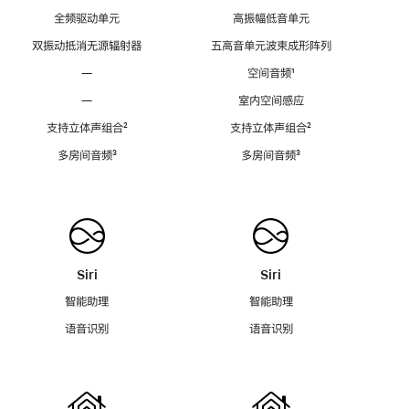
全频驱动单元
高振幅低音单元
双振动抵消无源辐射器
五高音单元波束成形阵列
—
空间音频
脚
¹
注
—
室内空间感应
支持立体声组合
脚
²
支持立体声组合
脚
²
注
注
多房间音频
脚
³
多房间音频
脚
³
注
注
Siri
Siri
智能助理
智能助理
语音识别
语音识别