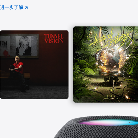
注
进一步了解
Apple
(在
Music
新
窗
口
中
打
开)