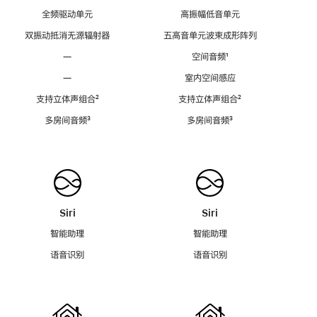
全频驱动单元
高振幅低音单元
双振动抵消无源辐射器
五高音单元波束成形阵列
—
空间音频
脚
¹
注
—
室内空间感应
支持立体声组合
脚
²
支持立体声组合
脚
²
注
注
多房间音频
脚
³
多房间音频
脚
³
注
注
Siri
Siri
智能助理
智能助理
语音识别
语音识别