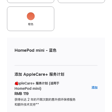
橙色
HomePod mini - 蓝色
添加 AppleCare+ 服务计划
AppleCare+ 服务计划 (适用于
AppleC
添加
HomePod mini)
服
RMB 119
务
获得长达 2 年的不限次数的意外损坏保修服务
和额外技术支持
脚
**
计
注