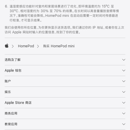
温湿度感应功能针对室内和家居场景进行了优化，即环境温度约为 15ºC 至
30ºC、相对湿度约为 30% 至 70% 的场景。在长时间以高音量播放音频等情
况下，准确性可能会降低。HomePod mini 在启动后需要一定时间对传感器进
行校准，才可显示结果。
我们会使用你所在位置，为你更快显示送货选项。我们通过你的 IP 地址，或者你在上次
访问 Apple 网站时输入的位置信息，找到了你的位置。
HomePod
购买 HomePod mini
Apple
选购及了解
Apple 钱包
账户
娱乐
Apple Store 商店
商务应用
教育应用