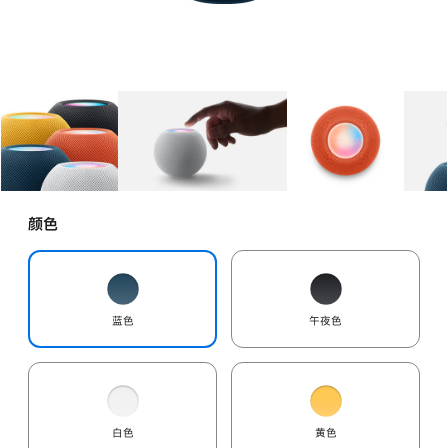
图库
图像
1
图库
图像
2
图库
图像
3
颜色
蓝色
午夜色
白色
黄色