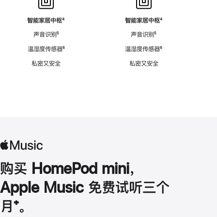
智能家居中枢
脚
⁴
智能家居中枢
脚
⁴
注
注
声音识别
脚
⁵
声音识别
脚
⁵
注
注
温湿度传感器
脚
⁶
温湿度传感器
脚
⁶
注
注
私密又安全
私密又安全
购买 HomePod mini，
Apple Music 免费试听三个
月
脚
⁺。