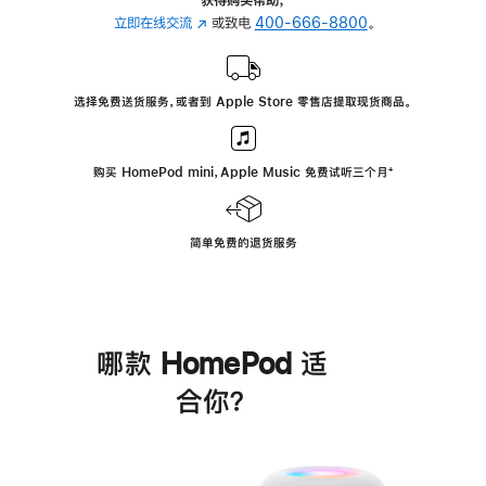
立即在线交流
(在
或致电
400-666-8800
。
新
窗
口
选择免费送货服务，或者到 Apple Store 零售店提取现货商品。
中
打
开)
购买 HomePod mini，Apple Music 免费试听三个月
脚
⁺
注
简单免费的退货服务
哪款 HomePod 适
合你？
进
一
步