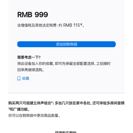
划
(适
RMB 999
用
于
含增值税及其他法定税费：约 RMB 115‡。
HomeP
mini)
添加到购物袋
需要考虑一下？
将此设备加入你的收藏，即可先保留全部配置选择，之后随时
回来再继续选购。
收藏
购买两只可组建立体声组合
脚
²；多加几只放在家中各处，还可体验多‍房‍间音频
脚
³和广播功能。
注
注
你可以在购物袋中更改商品数量。
获得购买帮助，