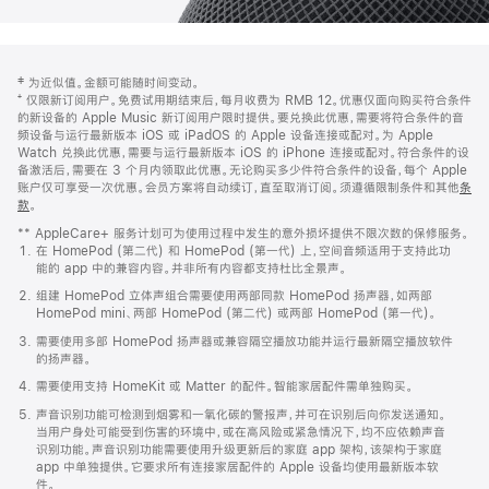
网
脚
‡ 为近似值。金额可能随时间变动。
注
页
⁺ 仅限新订阅用户。免费试用期结束后，每月收费为 RMB 12。优惠仅面向购买符合条件
页
的新设备的 Apple Music 新订阅用户限时提供。要兑换此优惠，需要将符合条件的音
频设备与运行最新版本 iOS 或 iPadOS 的 Apple 设备连接或配对。为 Apple
脚
Watch 兑换此优惠，需要与运行最新版本 iOS 的 iPhone 连接或配对。符合条件的设
备激活后，需要在 3 个月内领取此优惠。无论购买多少件符合条件的设备，每个 Apple
账户仅可享受一次优惠。会员方案将自动续订，直至取消订阅。须遵循限制条件和其他
条
款
。
(在
新
** AppleCare+ 服务计划可为使用过程中发生的意外损坏提供不限次数的保修服务。
窗
在 HomePod (第二代) 和 HomePod (第一代) 上，空间音频适用于支持此功
口
能的 app 中的兼容内容。并非所有内容都支持杜比全景声。
中
打
组建 HomePod 立体声组合需要使用两部同款 HomePod 扬声器，如两部
开)
HomePod mini、两部 HomePod (第二代) 或两部 HomePod (第一代)。
需要使用多部 HomePod 扬声器或兼容隔空播放功能并运行最新隔空播放软件
的扬声器。
需要使用支持 HomeKit 或 Matter 的配件。智能家居配件需单独购买。
声音识别功能可检测到烟雾和一氧化碳的警报声，并可在识别后向你发送通知。
当用户身处可能受到伤害的环境中，或在高风险或紧急情况下，均不应依赖声音
识别功能。声音识别功能需要使用升级更新后的家庭 app 架构，该架构于家庭
app 中单独提供。它要求所有连接家居配件的 Apple 设备均使用最新版本软
件。