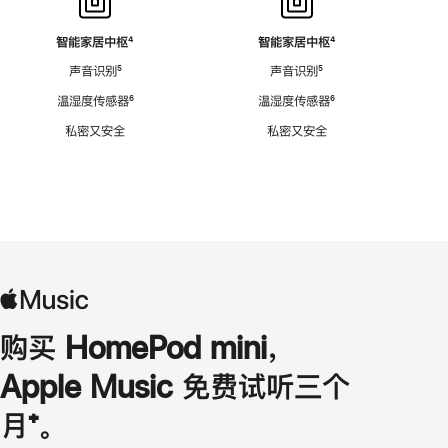
智能家居中枢
脚
⁴
智能家居中枢
脚
⁴
注
注
声音识别
脚
⁵
声音识别
脚
⁵
注
注
温湿度传感器
脚
⁶
温湿度传感器
脚
⁶
注
注
私密又安全
私密又安全
购买 HomePod mini，
Apple Music 免费试听三个
月
脚
⁺。