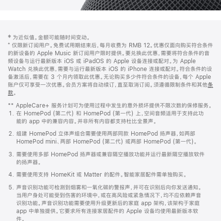
网
脚
‡ 为近似值。金额可能随时间变动。
注
页
⁺ 仅限新订阅用户。免费试用期结束后，每月收费为 RMB 12。优惠仅面向购买符合条件
页
的新设备的 Apple Music 新订阅用户限时提供。要兑换此优惠，需要将符合条件的音
频设备与运行最新版本 iOS 或 iPadOS 的 Apple 设备连接或配对。为 Apple
脚
Watch 兑换此优惠，需要与运行最新版本 iOS 的 iPhone 连接或配对。符合条件的设
备激活后，需要在 3 个月内领取此优惠。无论购买多少件符合条件的设备，每个 Apple
账户仅可享受一次优惠。会员方案将自动续订，直至取消订阅。须遵循限制条件和其他
条
款
。
(在
新
** AppleCare+ 服务计划可为使用过程中发生的意外损坏提供不限次数的保修服务。
窗
在 HomePod (第二代) 和 HomePod (第一代) 上，空间音频适用于支持此功
口
能的 app 中的兼容内容。并非所有内容都支持杜比全景声。
中
打
组建 HomePod 立体声组合需要使用两部同款 HomePod 扬声器，如两部
开)
HomePod mini、两部 HomePod (第二代) 或两部 HomePod (第一代)。
需要使用多部 HomePod 扬声器或兼容隔空播放功能并运行最新隔空播放软件
的扬声器。
需要使用支持 HomeKit 或 Matter 的配件。智能家居配件需单独购买。
声音识别功能可检测到烟雾和一氧化碳的警报声，并可在识别后向你发送通知。
当用户身处可能受到伤害的环境中，或在高风险或紧急情况下，均不应依赖声音
识别功能。声音识别功能需要使用升级更新后的家庭 app 架构，该架构于家庭
app 中单独提供。它要求所有连接家居配件的 Apple 设备均使用最新版本软
件。