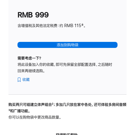
划
(适
RMB 999
用
于
含增值税及其他法定税费：约 RMB 115‡。
HomeP
mini)
添加到购物袋
需要考虑一下？
将此设备加入你的收藏，即可先保留全部配置选择，之后随时
回来再继续选购。
收藏
购买两只可组建立体声组合
脚
²；多加几只放在家中各处，还可体验多‍房‍间音频
脚
³和广播功能。
注
注
你可以在购物袋中更改商品数量。
获得购买帮助，