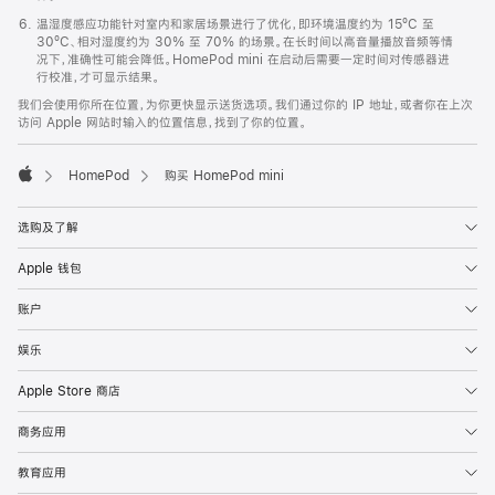
温湿度感应功能针对室内和家居场景进行了优化，即环境温度约为 15ºC 至
30ºC、相对湿度约为 30% 至 70% 的场景。在长时间以高音量播放音频等情
况下，准确性可能会降低。HomePod mini 在启动后需要一定时间对传感器进
行校准，才可显示结果。
我们会使用你所在位置，为你更快显示送货选项。我们通过你的 IP 地址，或者你在上次
访问 Apple 网站时输入的位置信息，找到了你的位置。
HomePod
购买 HomePod mini
Apple
选购及了解
Apple 钱包
账户
娱乐
Apple Store 商店
商务应用
教育应用