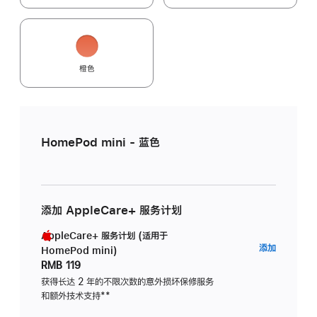
橙色
HomePod mini - 蓝色
添加 AppleCare+ 服务计划
AppleCare+ 服务计划 (适用于
AppleC
添加
HomePod mini)
服
RMB 119
务
获得长达 2 年的不限次数的意外损坏保修服务
和额外技术支持
脚
**
计
注