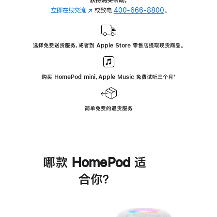
立即在线交流
(在
或致电
400-666-8800
。
新
窗
口
选择免费送货服务，或者到 Apple Store 零售店提取现货商品。
中
打
开)
购买 HomePod mini，Apple Music 免费试听三个月
脚
⁺
注
简单免费的退货服务
哪款 HomePod 适
合你？
进
一
步