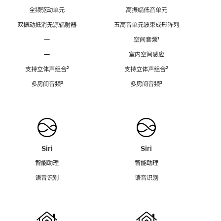
全频驱动单元
高振幅低音单元
双振动抵消无源辐射器
五高音单元波束成形阵列
—
空间音频
脚
¹
注
—
室内空间感应
支持立体声组合
脚
²
支持立体声组合
脚
²
注
注
多房间音频
脚
³
多房间音频
脚
³
注
注
Siri
Siri
智能助理
智能助理
语音识别
语音识别