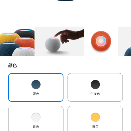
图库
图像
1
图库
图像
2
图库
图像
3
颜色
蓝色
午夜色
白色
黄色