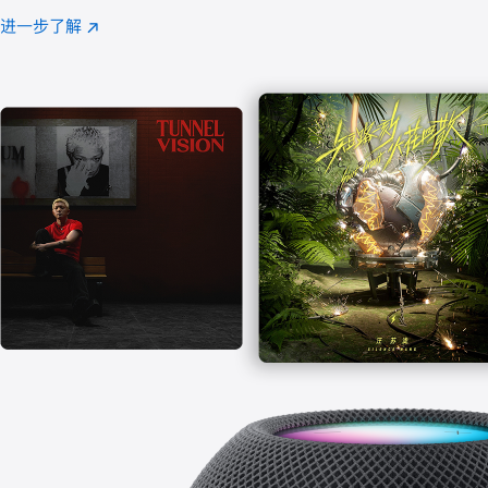
注
进一步了解
Apple
(在
Music
新
窗
口
中
打
开)