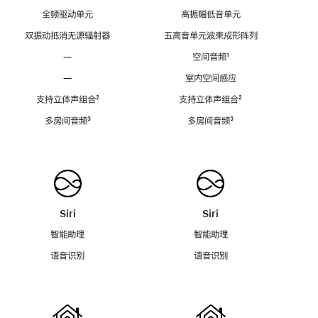
全频驱动单元
高振幅低音单元
双振动抵消无源辐射器
五高音单元波束成形阵列
—
空间音频
脚
¹
注
—
室内空间感应
支持立体声组合
脚
²
支持立体声组合
脚
²
注
注
多房间音频
脚
³
多房间音频
脚
³
注
注
Siri
Siri
智能助理
智能助理
语音识别
语音识别