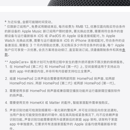
网
脚
‡ 为近似值。金额可能随时间变动。
注
页
⁺ 仅限新订阅用户。免费试用期结束后，每月收费为 RMB 12。优惠仅面向购买符合条件
页
的新设备的 Apple Music 新订阅用户限时提供。要兑换此优惠，需要将符合条件的音
频设备与运行最新版本 iOS 或 iPadOS 的 Apple 设备连接或配对。为 Apple
脚
Watch 兑换此优惠，需要与运行最新版本 iOS 的 iPhone 连接或配对。符合条件的设
备激活后，需要在 3 个月内领取此优惠。无论购买多少件符合条件的设备，每个 Apple
账户仅可享受一次优惠。会员方案将自动续订，直至取消订阅。须遵循限制条件和其他
条
款
。
(在
新
** AppleCare+ 服务计划可为使用过程中发生的意外损坏提供不限次数的保修服务。
窗
在 HomePod (第二代) 和 HomePod (第一代) 上，空间音频适用于支持此功
口
能的 app 中的兼容内容。并非所有内容都支持杜比全景声。
中
打
组建 HomePod 立体声组合需要使用两部同款 HomePod 扬声器，如两部
开)
HomePod mini、两部 HomePod (第二代) 或两部 HomePod (第一代)。
需要使用多部 HomePod 扬声器或兼容隔空播放功能并运行最新隔空播放软件
的扬声器。
需要使用支持 HomeKit 或 Matter 的配件。智能家居配件需单独购买。
声音识别功能可检测到烟雾和一氧化碳的警报声，并可在识别后向你发送通知。
当用户身处可能受到伤害的环境中，或在高风险或紧急情况下，均不应依赖声音
识别功能。声音识别功能需要使用升级更新后的家庭 app 架构，该架构于家庭
app 中单独提供。它要求所有连接家居配件的 Apple 设备均使用最新版本软
件。