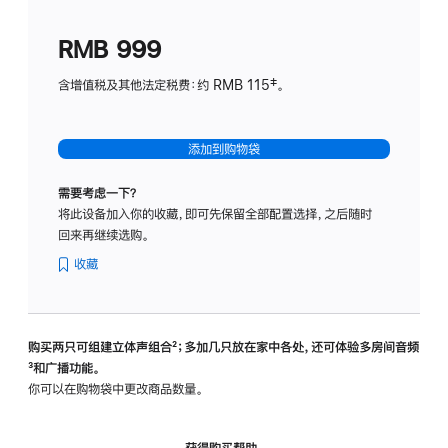
划
(适
RMB 999
用
于
含增值税及其他法定税费：约 RMB 115‡。
HomeP
mini)
添加到购物袋
需要考虑一下？
将此设备加入你的收藏，即可先保留全部配置选择，之后随时
回来再继续选购。
收藏
购买两只可组建立体声组合
脚
²；多加几只放在家中各处，还可体验多‍房‍间音频
脚
³和广播功能。
注
注
你可以在购物袋中更改商品数量。
获得购买帮助，