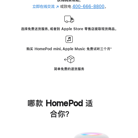
立即在线交流
(在
或致电
400-666-8800
。
新
窗
口
选择免费送货服务，或者到 Apple Store 零售店提取现货商品。
中
打
开)
购买 HomePod mini，Apple Music 免费试听三个月
脚
⁺
注
简单免费的退货服务
哪款 HomePod 适
合你？
进
一
步