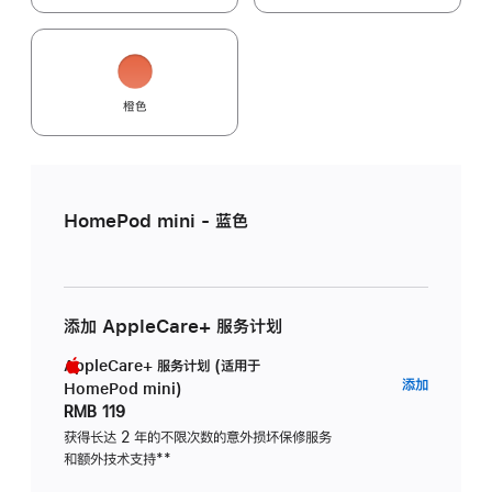
橙色
HomePod mini - 蓝色
添加 AppleCare+ 服务计划
AppleCare+ 服务计划 (适用于
AppleC
添加
HomePod mini)
服
RMB 119
务
获得长达 2 年的不限次数的意外损坏保修服务
和额外技术支持
脚
**
计
注