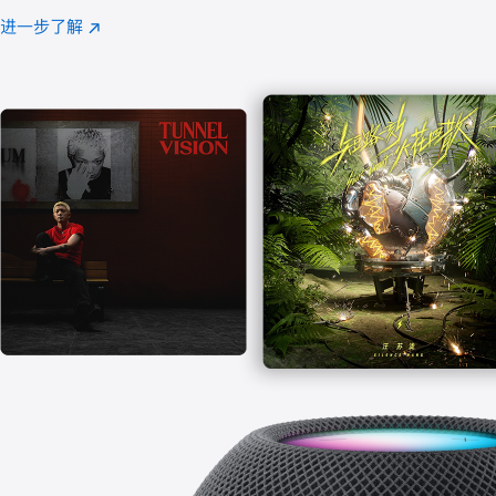
注
进一步了解
Apple
(在
Music
新
窗
口
中
打
开)