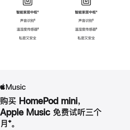
智能家居中枢
脚
⁴
智能家居中枢
脚
⁴
注
注
声音识别
脚
⁵
声音识别
脚
⁵
注
注
温湿度传感器
脚
⁶
温湿度传感器
脚
⁶
注
注
私密又安全
私密又安全
购买 HomePod mini，
Apple Music 免费试听三个
月
脚
⁺。