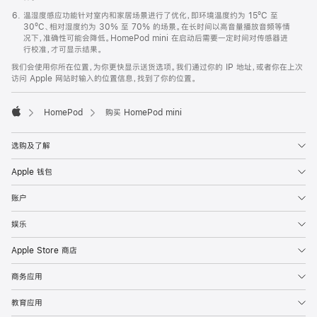
温湿度感应功能针对室内和家居场景进行了优化，即环境温度约为 15ºC 至
30ºC、相对湿度约为 30% 至 70% 的场景。在长时间以高音量播放音频等情
况下，准确性可能会降低。HomePod mini 在启动后需要一定时间对传感器进
行校准，才可显示结果。
我们会使用你所在位置，为你更快显示送货选项。我们通过你的 IP 地址，或者你在上次
访问 Apple 网站时输入的位置信息，找到了你的位置。
HomePod
购买 HomePod mini
Apple
选购及了解
Apple 钱包
账户
娱乐
Apple Store 商店
商务应用
教育应用