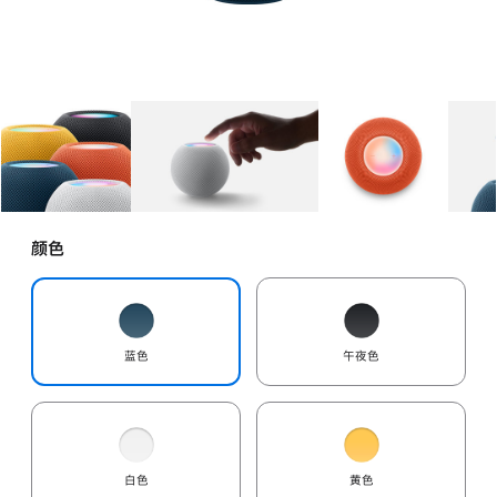
图库
图像
1
图库
图像
2
图库
图像
3
颜色
蓝色
午夜色
白色
黄色