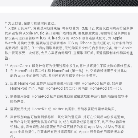
网
脚
‡ 为近似值。金额可能随时间变动。
注
页
⁺ 仅限新订阅用户。免费试用期结束后，每月收费为 RMB 12。优惠仅面向购买符合条件
页
的新设备的 Apple Music 新订阅用户限时提供。要兑换此优惠，需要将符合条件的音
频设备与运行最新版本 iOS 或 iPadOS 的 Apple 设备连接或配对。为 Apple
脚
Watch 兑换此优惠，需要与运行最新版本 iOS 的 iPhone 连接或配对。符合条件的设
备激活后，需要在 3 个月内领取此优惠。无论购买多少件符合条件的设备，每个 Apple
账户仅可享受一次优惠。会员方案将自动续订，直至取消订阅。须遵循限制条件和其他
条
款
。
(在
新
** AppleCare+ 服务计划可为使用过程中发生的意外损坏提供不限次数的保修服务。
窗
在 HomePod (第二代) 和 HomePod (第一代) 上，空间音频适用于支持此功
口
能的 app 中的兼容内容。并非所有内容都支持杜比全景声。
中
打
组建 HomePod 立体声组合需要使用两部同款 HomePod 扬声器，如两部
开)
HomePod mini、两部 HomePod (第二代) 或两部 HomePod (第一代)。
需要使用多部 HomePod 扬声器或兼容隔空播放功能并运行最新隔空播放软件
的扬声器。
需要使用支持 HomeKit 或 Matter 的配件。智能家居配件需单独购买。
声音识别功能可检测到烟雾和一氧化碳的警报声，并可在识别后向你发送通知。
当用户身处可能受到伤害的环境中，或在高风险或紧急情况下，均不应依赖声音
识别功能。声音识别功能需要使用升级更新后的家庭 app 架构，该架构于家庭
app 中单独提供。它要求所有连接家居配件的 Apple 设备均使用最新版本软
件。