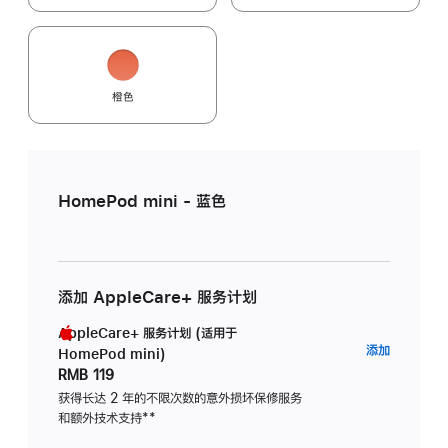
橙色
HomePod mini - 蓝色
添加 AppleCare+ 服务计划
AppleCare+ 服务计划 (适用于
AppleC
添加
HomePod mini)
服
RMB 119
务
获得长达 2 年的不限次数的意外损坏保修服务
和额外技术支持
脚
**
计
注