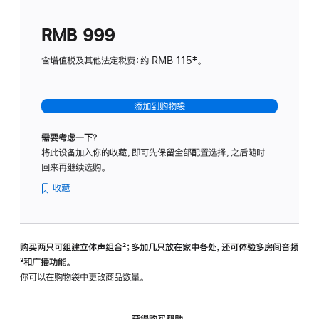
划
(适
RMB 999
用
于
含增值税及其他法定税费：约 RMB 115‡。
HomeP
mini)
添加到购物袋
需要考虑一下？
将此设备加入你的收藏，即可先保留全部配置选择，之后随时
回来再继续选购。
收藏
购买两只可组建立体声组合
脚
²；多加几只放在家中各处，还可体验多‍房‍间音频
脚
³和广播功能。
注
注
你可以在购物袋中更改商品数量。
获得购买帮助，