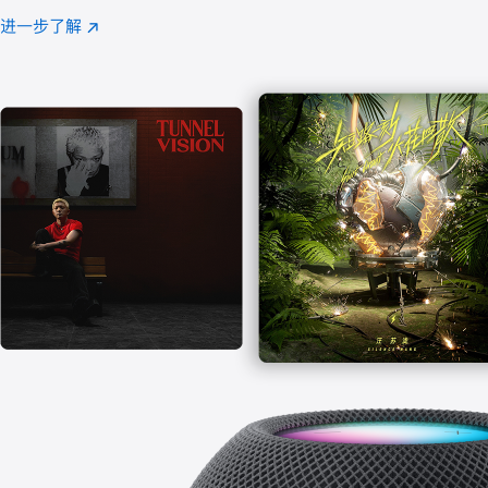
注
进一步了解
Apple
(在
Music
新
窗
口
中
打
开)