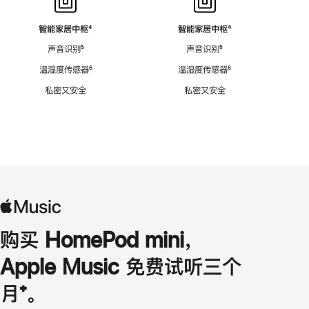
智能家居中枢
脚
⁴
智能家居中枢
脚
⁴
注
注
声音识别
脚
⁵
声音识别
脚
⁵
注
注
温湿度传感器
脚
⁶
温湿度传感器
脚
⁶
注
注
私密又安全
私密又安全
购买 HomePod mini，
Apple Music 免费试听三个
月
脚
⁺。