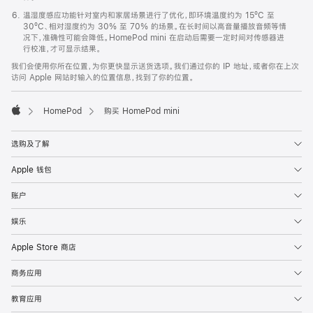
温湿度感应功能针对室内和家居场景进行了优化，即环境温度约为 15ºC 至
30ºC、相对湿度约为 30% 至 70% 的场景。在长时间以高音量播放音频等情
况下，准确性可能会降低。HomePod mini 在启动后需要一定时间对传感器进
行校准，才可显示结果。
我们会使用你所在位置，为你更快显示送货选项。我们通过你的 IP 地址，或者你在上次
访问 Apple 网站时输入的位置信息，找到了你的位置。
HomePod
购买 HomePod mini
Apple
选购及了解
Apple 钱包
账户
娱乐
Apple Store 商店
商务应用
教育应用