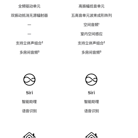
全频驱动单元
高振幅低音单元
双振动抵消无源辐射器
五高音单元波束成形阵列
—
空间音频
脚
¹
注
—
室内空间感应
支持立体声组合
脚
²
支持立体声组合
脚
²
注
注
多房间音频
脚
³
多房间音频
脚
³
注
注
Siri
Siri
智能助理
智能助理
语音识别
语音识别