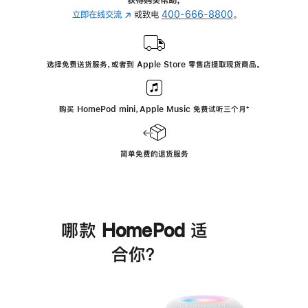
立即在线交流
(在
或致电
400-666-8800
。
新
窗
口
选择免费送货服务，或者到 Apple Store 零售店提取现货商品。
中
打
开)
购买 HomePod mini，Apple Music 免费试听三个月
脚
⁺
注
简单免费的退货服务
哪款 HomePod 适
合你？
进
一
步