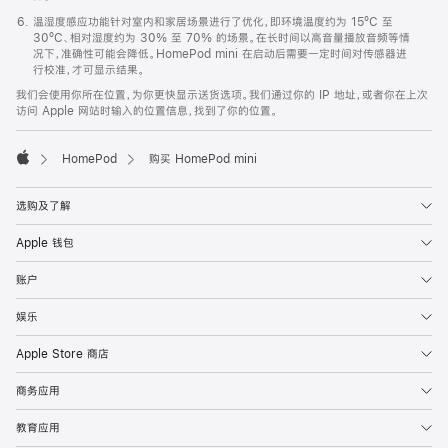
温湿度感应功能针对室内和家居场景进行了优化，即环境温度约为 15ºC 至
30ºC、相对湿度约为 30% 至 70% 的场景。在长时间以高音量播放音频等情
况下，准确性可能会降低。HomePod mini 在启动后需要一定时间对传感器进
行校准，才可显示结果。
我们会使用你所在位置，为你更快显示送货选项。我们通过你的 IP 地址，或者你在上次
访问 Apple 网站时输入的位置信息，找到了你的位置。
HomePod
购买 HomePod mini
Apple
选购及了解
Apple 钱包
账户
娱乐
Apple Store 商店
商务应用
教育应用