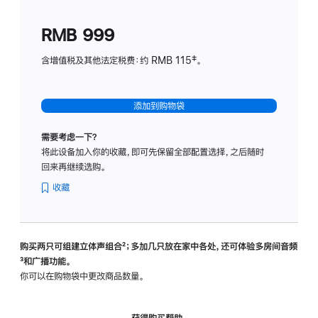
划
(适
RMB 999
用
于
含增值税及其他法定税费：约 RMB 115‡。
HomeP
mini)
添加到购物袋
需要考虑一下？
将此设备加入你的收藏，即可先保留全部配置选择，之后随时
回来再继续选购。
收藏
购买两只可组建立体声组合
脚
²；多加几只放在家中各处，还可体验多‍房‍间音频
脚
³和广播功能。
注
注
你可以在购物袋中更改商品数量。
获得购买帮助，