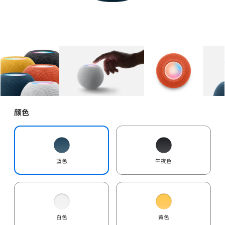
图库
图像
1
图库
图像
2
图库
图像
3
颜色
蓝色
午夜色
白色
黄色