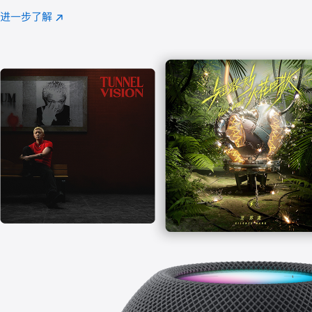
注
进一步了解
Apple
(在
Music
新
窗
口
中
打
开)