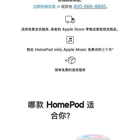
立即在线交流
(在
或致电
400-666-8800
。
新
窗
口
选择免费送货服务，或者到 Apple Store 零售店提取现货商品。
中
打
开)
购买 HomePod mini，Apple Music 免费试听三个月
脚
⁺
注
简单免费的退货服务
哪款 HomePod 适
合你？
进
一
步