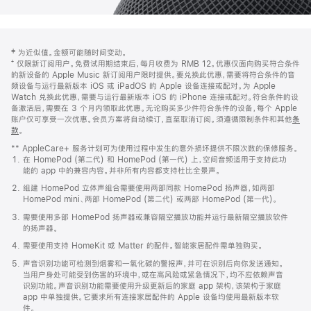
网
脚
‡ 为近似值。金额可能随时间变动。
注
页
⁺ 仅限新订阅用户。免费试用期结束后，每月收费为 RMB 12。优惠仅面向购买符合条件
页
的新设备的 Apple Music 新订阅用户限时提供。要兑换此优惠，需要将符合条件的音
频设备与运行最新版本 iOS 或 iPadOS 的 Apple 设备连接或配对。为 Apple
脚
Watch 兑换此优惠，需要与运行最新版本 iOS 的 iPhone 连接或配对。符合条件的设
备激活后，需要在 3 个月内领取此优惠。无论购买多少件符合条件的设备，每个 Apple
账户仅可享受一次优惠。会员方案将自动续订，直至取消订阅。须遵循限制条件和其他
条
款
。
(在
新
** AppleCare+ 服务计划可为使用过程中发生的意外损坏提供不限次数的保修服务。
窗
在 HomePod (第二代) 和 HomePod (第一代) 上，空间音频适用于支持此功
口
能的 app 中的兼容内容。并非所有内容都支持杜比全景声。
中
打
组建 HomePod 立体声组合需要使用两部同款 HomePod 扬声器，如两部
开)
HomePod mini、两部 HomePod (第二代) 或两部 HomePod (第一代)。
需要使用多部 HomePod 扬声器或兼容隔空播放功能并运行最新隔空播放软件
的扬声器。
需要使用支持 HomeKit 或 Matter 的配件。智能家居配件需单独购买。
声音识别功能可检测到烟雾和一氧化碳的警报声，并可在识别后向你发送通知。
当用户身处可能受到伤害的环境中，或在高风险或紧急情况下，均不应依赖声音
识别功能。声音识别功能需要使用升级更新后的家庭 app 架构，该架构于家庭
app 中单独提供。它要求所有连接家居配件的 Apple 设备均使用最新版本软
件。