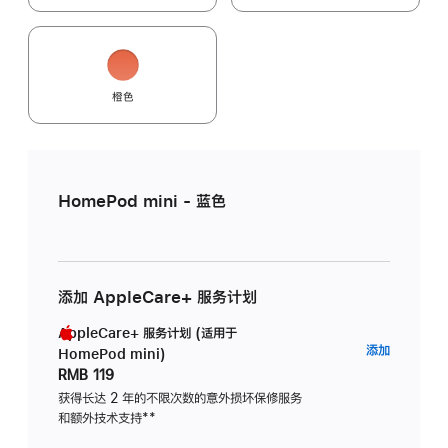
橙色
HomePod mini - 蓝色
添加 AppleCare+ 服务计划
AppleCare+ 服务计划 (适用于
AppleC
添加
HomePod mini)
服
RMB 119
务
获得长达 2 年的不限次数的意外损坏保修服务
和额外技术支持
脚
**
计
注