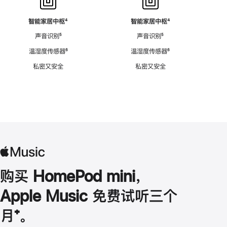
智能家居中枢
脚
⁴
智能家居中枢
脚
⁴
注
注
声音识别
脚
⁵
声音识别
脚
⁵
注
注
温湿度传感器
脚
⁶
温湿度传感器
脚
⁶
注
注
私密又安全
私密又安全
购买 HomePod mini，
Apple Music 免费试听三个
月
脚
⁺。