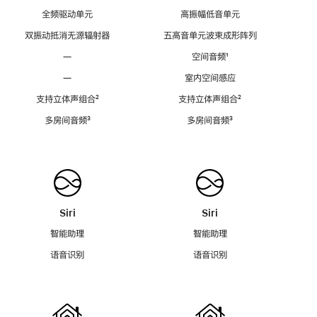
全频驱动单元
高振幅低音单元
双振动抵消无源辐射器
五高音单元波束成形阵列
—
空间音频
脚
¹
注
—
室内空间感应
支持立体声组合
脚
²
支持立体声组合
脚
²
注
注
多房间音频
脚
³
多房间音频
脚
³
注
注
Siri
Siri
智能助理
智能助理
语音识别
语音识别