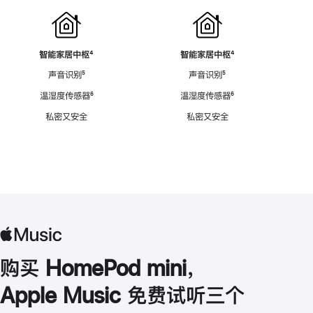
智能家居中枢
脚
⁴
智能家居中枢
脚
⁴
注
注
声音识别
脚
⁵
声音识别
脚
⁵
注
注
温湿度传感器
脚
⁶
温湿度传感器
脚
⁶
注
注
私密又安全
私密又安全
购买 HomePod mini，
Apple Music 免费试听三个