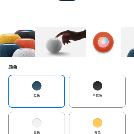
图库
图像
1
图库
图像
2
图库
图像
3
颜色
蓝色
午夜色
白色
黄色