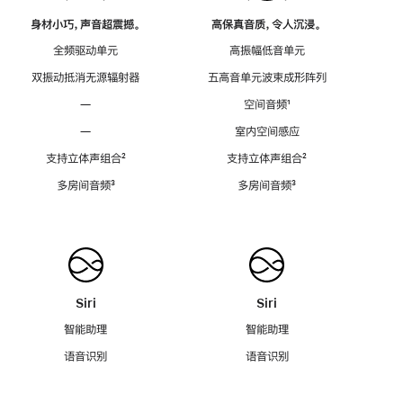
身材小巧，声音超震撼。
高保真音质，令人沉浸。
全频驱动单元
高振幅低音单元
双振动抵消无源辐射器
五高音单元波束成形阵列
—
空间音频
脚
¹
注
—
室内空间感应
支持立体声组合
脚
²
支持立体声组合
脚
²
注
注
多房间音频
脚
³
多房间音频
脚
³
注
注
Siri
Siri
智能助理
智能助理
语音识别
语音识别