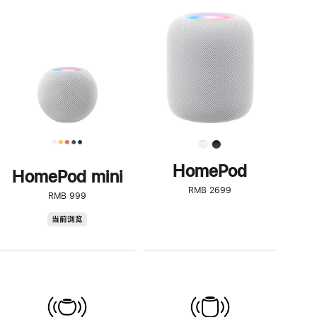
一
步
了
解
HomePod<
HomePod
HomePod mini
RMB 2699
RMB 999
HomePod
当前浏览
mini