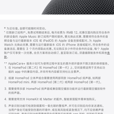
网
脚
‡ 为近似值。金额可能随时间变动。
注
页
⁺ 仅限新订阅用户。免费试用期结束后，每月收费为 RMB 12。优惠仅面向购买符合条件
页
的新设备的 Apple Music 新订阅用户限时提供。要兑换此优惠，需要将符合条件的音
频设备与运行最新版本 iOS 或 iPadOS 的 Apple 设备连接或配对。为 Apple
脚
Watch 兑换此优惠，需要与运行最新版本 iOS 的 iPhone 连接或配对。符合条件的设
备激活后，需要在 3 个月内领取此优惠。无论购买多少件符合条件的设备，每个 Apple
账户仅可享受一次优惠。会员方案将自动续订，直至取消订阅。须遵循限制条件和其他
条
款
。
(在
新
** AppleCare+ 服务计划可为使用过程中发生的意外损坏提供不限次数的保修服务。
窗
在 HomePod (第二代) 和 HomePod (第一代) 上，空间音频适用于支持此功
口
能的 app 中的兼容内容。并非所有内容都支持杜比全景声。
中
打
组建 HomePod 立体声组合需要使用两部同款 HomePod 扬声器，如两部
开)
HomePod mini、两部 HomePod (第二代) 或两部 HomePod (第一代)。
需要使用多部 HomePod 扬声器或兼容隔空播放功能并运行最新隔空播放软件
的扬声器。
需要使用支持 HomeKit 或 Matter 的配件。智能家居配件需单独购买。
声音识别功能可检测到烟雾和一氧化碳的警报声，并可在识别后向你发送通知。
当用户身处可能受到伤害的环境中，或在高风险或紧急情况下，均不应依赖声音
识别功能。声音识别功能需要使用升级更新后的家庭 app 架构，该架构于家庭