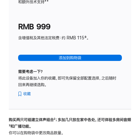
和额外技术支持
脚
**
计
注
划
(适
RMB 999
用
于
含增值税及其他法定税费：约 RMB 115‡。
HomeP
mini)
添加到购物袋
需要考虑一下？
将此设备加入你的收藏，即可先保留全部配置选择，之后随时
回来再继续选购。
收藏
购买两只可组建立体声组合
脚
²；多加几只放在家中各处，还可体验多‍房‍间音频
脚
³和广播功能。
注
注
你可以在购物袋中更改商品数量。