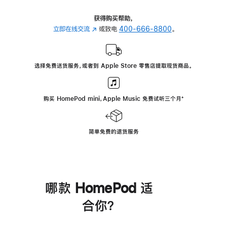
获得购买帮助，
立即在线交流
(在
或致电
400-666-8800
。
新
窗
口
选择免费送货服务，或者到 Apple Store 零售店提取现货商品。
中
打
开)
购买 HomePod mini，Apple Music 免费试听三个月
脚
⁺
注
简单免费的退货服务
哪款 HomePod 适
合你？
进