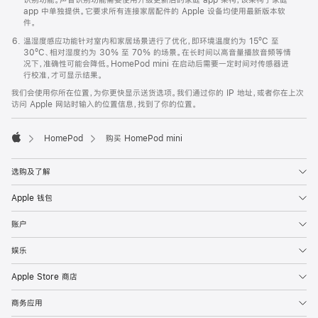
app 中单独提供。它要求所有连接家居配件的 Apple 设备均使用最新版本软
件。
温湿度感应功能针对室内和家居场景进行了优化，即环境温度约为 15ºC 至
30ºC、相对湿度约为 30% 至 70% 的场景。在长时间以高音量播放音频等情
况下，准确性可能会降低。HomePod mini 在启动后需要一定时间对传感器进
行校准，才可显示结果。
我们会使用你所在位置，为你更快显示送货选项。我们通过你的 IP 地址，或者你在上次
访问 Apple 网站时输入的位置信息，找到了你的位置。
HomePod
购买 HomePod mini
Apple
选购及了解
Apple 钱包
账户
娱乐
Apple Store 商店
商务应用