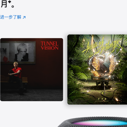
月
脚
⁺。
注
进一步了解
Apple
(在
Music
新
窗
口
中
打
开)