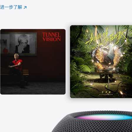
注
进一步了解
Apple
(在
Music
新
窗
口
中
打
开)