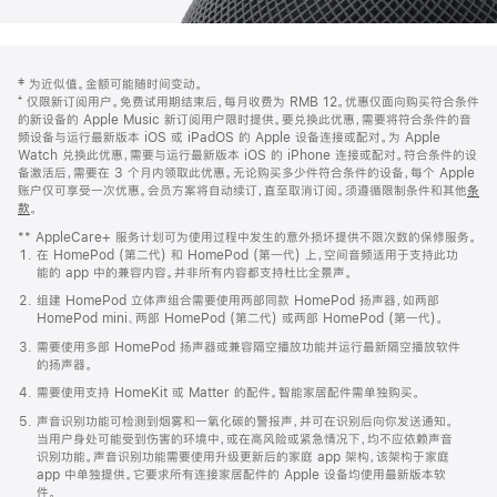
网
脚
‡ 为近似值。金额可能随时间变动。
注
页
⁺ 仅限新订阅用户。免费试用期结束后，每月收费为 RMB 12。优惠仅面向购买符合条件
页
的新设备的 Apple Music 新订阅用户限时提供。要兑换此优惠，需要将符合条件的音
频设备与运行最新版本 iOS 或 iPadOS 的 Apple 设备连接或配对。为 Apple
脚
Watch 兑换此优惠，需要与运行最新版本 iOS 的 iPhone 连接或配对。符合条件的设
备激活后，需要在 3 个月内领取此优惠。无论购买多少件符合条件的设备，每个 Apple
账户仅可享受一次优惠。会员方案将自动续订，直至取消订阅。须遵循限制条件和其他
条
款
。
(在
新
** AppleCare+ 服务计划可为使用过程中发生的意外损坏提供不限次数的保修服务。
窗
在 HomePod (第二代) 和 HomePod (第一代) 上，空间音频适用于支持此功
口
能的 app 中的兼容内容。并非所有内容都支持杜比全景声。
中
打
组建 HomePod 立体声组合需要使用两部同款 HomePod 扬声器，如两部
开)
HomePod mini、两部 HomePod (第二代) 或两部 HomePod (第一代)。
需要使用多部 HomePod 扬声器或兼容隔空播放功能并运行最新隔空播放软件
的扬声器。
需要使用支持 HomeKit 或 Matter 的配件。智能家居配件需单独购买。
声音识别功能可检测到烟雾和一氧化碳的警报声，并可在识别后向你发送通知。
当用户身处可能受到伤害的环境中，或在高风险或紧急情况下，均不应依赖声音
识别功能。声音识别功能需要使用升级更新后的家庭 app 架构，该架构于家庭
app 中单独提供。它要求所有连接家居配件的 Apple 设备均使用最新版本软
件。