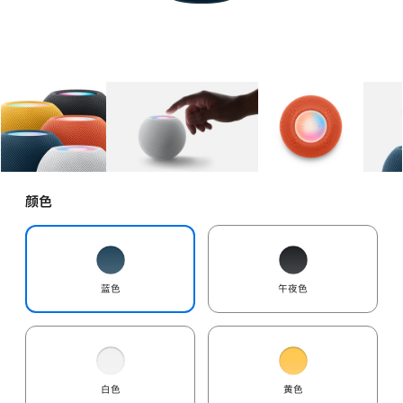
图库
图像
1
图库
图像
2
图库
图像
3
颜色
蓝色
午夜色
白色
黄色