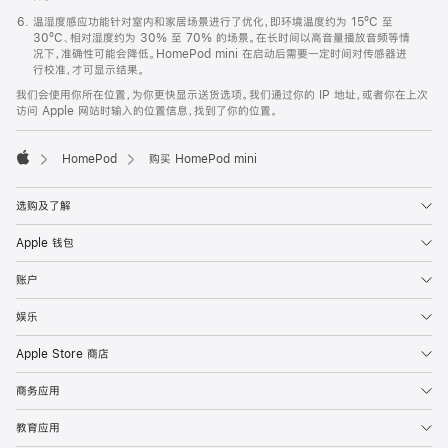
温湿度感应功能针对室内和家居场景进行了优化，即环境温度约为 15ºC 至
30ºC、相对湿度约为 30% 至 70% 的场景。在长时间以高音量播放音频等情
况下，准确性可能会降低。HomePod mini 在启动后需要一定时间对传感器进
行校准，才可显示结果。
我们会使用你所在位置，为你更快显示送货选项。我们通过你的 IP 地址，或者你在上次
访问 Apple 网站时输入的位置信息，找到了你的位置。
HomePod
购买 HomePod mini
Apple
选购及了解
Apple 钱包
账户
娱乐
Apple Store 商店
商务应用
教育应用