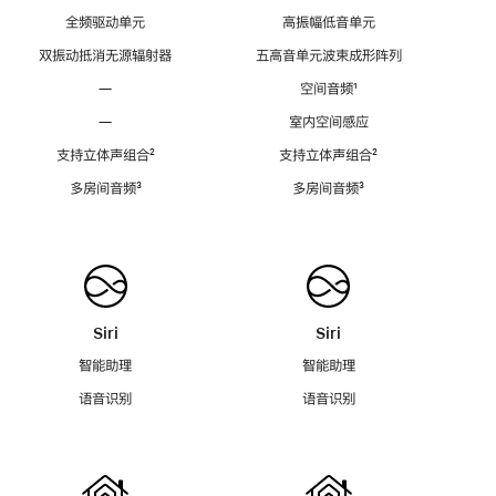
全频驱动单元
高振幅低音单元
双振动抵消无源辐射器
五高音单元波束成形阵列
—
空间音频
脚
¹
注
—
室内空间感应
支持立体声组合
脚
²
支持立体声组合
脚
²
注
注
多房间音频
脚
³
多房间音频
脚
³
注
注
Siri
Siri
智能助理
智能助理
语音识别
语音识别