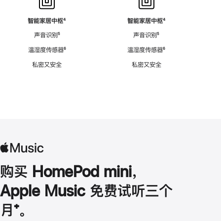
智能家居中枢
脚
⁴
智能家居中枢
脚
⁴
注
注
声音识别
脚
⁵
声音识别
脚
⁵
注
注
温湿度传感器
脚
⁶
温湿度传感器
脚
⁶
注
注
私密又安全
私密又安全
购买 HomePod mini，
Apple Music 免费试听三个
月
脚
⁺。