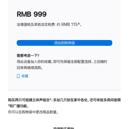
划
(适
RMB 999
用
于
含增值税及其他法定税费：约 RMB 115‡。
HomeP
mini)
添加到购物袋
需要考虑一下？
将此设备加入你的收藏，即可先保留全部配置选择，之后随时
回来再继续选购。
收藏
购买两只可组建立体声组合
脚
²；多加几只放在家中各处，还可体验多‍房‍间音频
脚
³和广播功能。
注
注
你可以在购物袋中更改商品数量。
获得购买帮助，