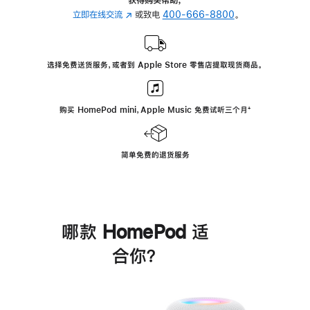
立即在线交流
(在
或致电
400-666-8800
。
新
窗
口
选择免费送货服务，或者到 Apple Store 零售店提取现货商品。
中
打
开)
购买 HomePod mini，Apple Music 免费试听三个月
脚
⁺
注
简单免费的退货服务
哪款 HomePod 适
合你？
进
一
步