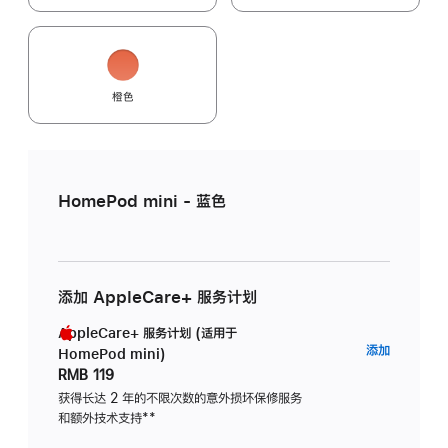
橙色
HomePod mini - 蓝色
添加 AppleCare+ 服务计划
AppleCare+ 服务计划 (适用于
AppleC
添加
HomePod mini)
服
RMB 119
务
获得长达 2 年的不限次数的意外损坏保修服务
和额外技术支持
脚
**
计
注