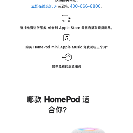
立即在线交流
(在
或致电
400-666-8800
。
新
窗
口
选择免费送货服务，或者到 Apple Store 零售店提取现货商品。
中
打
开)
购买 HomePod mini，Apple Music 免费试听三个月
脚
⁺
注
简单免费的退货服务
哪款 HomePod 适
合你？
进
一
步