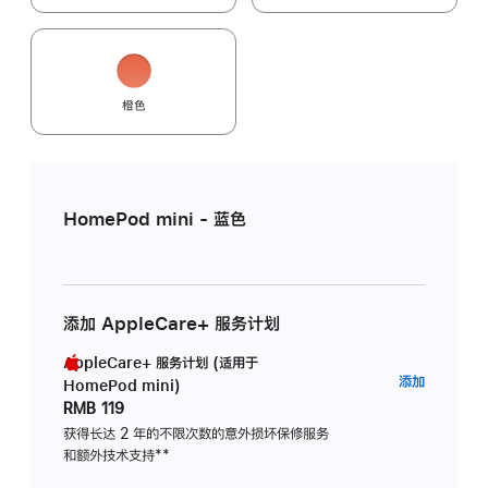
橙色
HomePod mini - 蓝色
添加 AppleCare+ 服务计划
AppleCare+ 服务计划 (适用于
AppleC
添加
HomePod mini)
服
RMB 119
务
获得长达 2 年的不限次数的意外损坏保修服务
和额外技术支持
脚
**
计
注