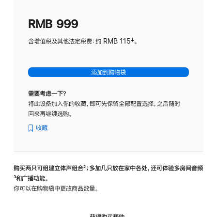
划
(适
RMB 999
用
于
含增值税及其他法定税费：约 RMB 115‡。
HomeP
mini)
添加到购物袋
需要考虑一下？
将此设备加入你的收藏，即可先保留全部配置选择，之后随时
回来再继续选购。
收藏
购买两只可组建立体声组合
脚
²；多加几只放在家中各处，还可体验多‍房‍间音频
脚
³和广播功能。
注
注
你可以在购物袋中更改商品数量。
获得购买帮助，