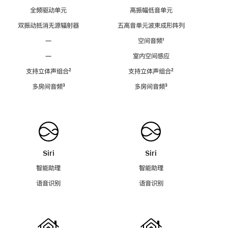
全频驱动单元
高振幅低音单元
双振动抵消无源辐射器
五高音单元波束成形阵列
—
空间音频
脚
¹
注
—
室内空间感应
支持立体声组合
脚
²
支持立体声组合
脚
²
注
注
多房间音频
脚
³
多房间音频
脚
³
注
注
Siri
Siri
智能助理
智能助理
语音识别
语音识别