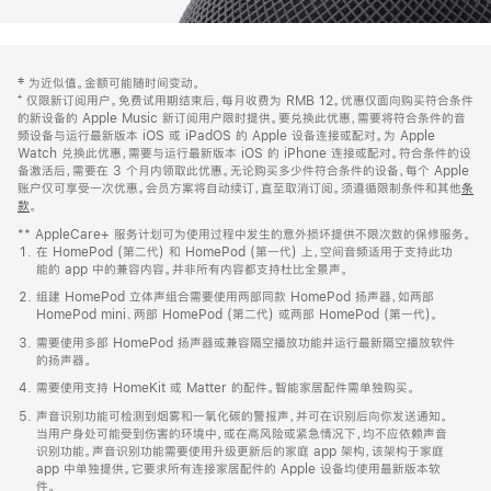
网
脚
‡ 为近似值。金额可能随时间变动。
注
页
⁺ 仅限新订阅用户。免费试用期结束后，每月收费为 RMB 12。优惠仅面向购买符合条件
页
的新设备的 Apple Music 新订阅用户限时提供。要兑换此优惠，需要将符合条件的音
频设备与运行最新版本 iOS 或 iPadOS 的 Apple 设备连接或配对。为 Apple
脚
Watch 兑换此优惠，需要与运行最新版本 iOS 的 iPhone 连接或配对。符合条件的设
备激活后，需要在 3 个月内领取此优惠。无论购买多少件符合条件的设备，每个 Apple
账户仅可享受一次优惠。会员方案将自动续订，直至取消订阅。须遵循限制条件和其他
条
款
。
(在
新
** AppleCare+ 服务计划可为使用过程中发生的意外损坏提供不限次数的保修服务。
窗
在 HomePod (第二代) 和 HomePod (第一代) 上，空间音频适用于支持此功
口
能的 app 中的兼容内容。并非所有内容都支持杜比全景声。
中
打
组建 HomePod 立体声组合需要使用两部同款 HomePod 扬声器，如两部
开)
HomePod mini、两部 HomePod (第二代) 或两部 HomePod (第一代)。
需要使用多部 HomePod 扬声器或兼容隔空播放功能并运行最新隔空播放软件
的扬声器。
需要使用支持 HomeKit 或 Matter 的配件。智能家居配件需单独购买。
声音识别功能可检测到烟雾和一氧化碳的警报声，并可在识别后向你发送通知。
当用户身处可能受到伤害的环境中，或在高风险或紧急情况下，均不应依赖声音
识别功能。声音识别功能需要使用升级更新后的家庭 app 架构，该架构于家庭
app 中单独提供。它要求所有连接家居配件的 Apple 设备均使用最新版本软
件。