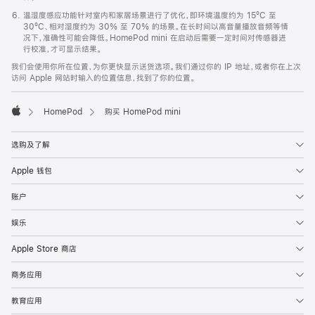
温湿度感应功能针对室内和家居场景进行了优化，即环境温度约为 15ºC 至
30ºC、相对湿度约为 30% 至 70% 的场景。在长时间以高音量播放音频等情
况下，准确性可能会降低。HomePod mini 在启动后需要一定时间对传感器进
行校准，才可显示结果。
我们会使用你所在位置，为你更快显示送货选项。我们通过你的 IP 地址，或者你在上次
访问 Apple 网站时输入的位置信息，找到了你的位置。
HomePod
购买 HomePod mini
Apple
选购及了解
Apple 钱包
账户
娱乐
Apple Store 商店
商务应用
教育应用