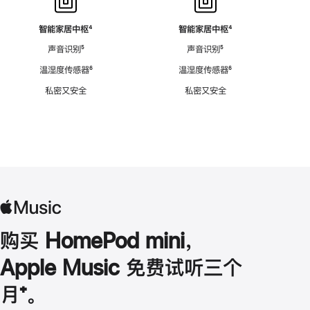
智能家居中枢
脚
⁴
智能家居中枢
脚
⁴
注
注
声音识别
脚
⁵
声音识别
脚
⁵
注
注
温湿度传感器
脚
⁶
温湿度传感器
脚
⁶
注
注
私密又安全
私密又安全
购买 HomePod mini，
Apple Music 免费试听三个
月
脚
⁺。