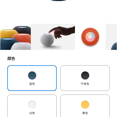
图库
图像
1
图库
图像
2
图库
图像
3
颜色
蓝色
午夜色
白色
黄色