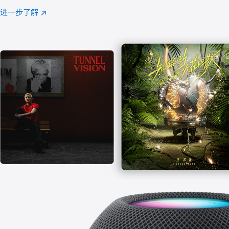
注
进一步了解
Apple
(在
Music
新
窗
口
中
打
开)