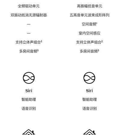
全频驱动单元
高振幅低音单元
双振动抵消无源辐射器
五高音单元波束成形阵列
—
空间音频
脚
¹
注
—
室内空间感应
支持立体声组合
脚
²
支持立体声组合
脚
²
注
注
多房间音频
脚
³
多房间音频
脚
³
注
注
Siri
Siri
智能助理
智能助理
语音识别
语音识别