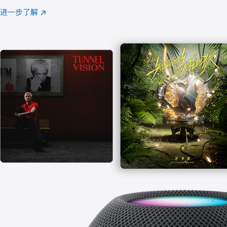
注
进一步了解
Apple
(在
Music
新
窗
口
中
打
开)