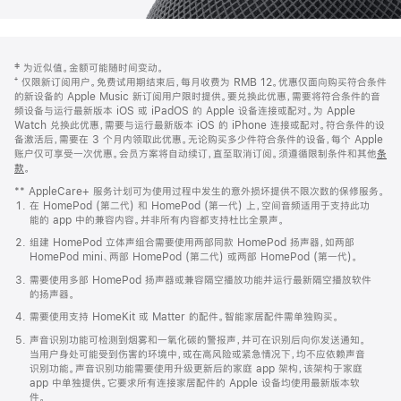
网
脚
‡ 为近似值。金额可能随时间变动。
注
页
⁺ 仅限新订阅用户。免费试用期结束后，每月收费为 RMB 12。优惠仅面向购买符合条件
页
的新设备的 Apple Music 新订阅用户限时提供。要兑换此优惠，需要将符合条件的音
频设备与运行最新版本 iOS 或 iPadOS 的 Apple 设备连接或配对。为 Apple
脚
Watch 兑换此优惠，需要与运行最新版本 iOS 的 iPhone 连接或配对。符合条件的设
备激活后，需要在 3 个月内领取此优惠。无论购买多少件符合条件的设备，每个 Apple
账户仅可享受一次优惠。会员方案将自动续订，直至取消订阅。须遵循限制条件和其他
条
款
。
(在
新
** AppleCare+ 服务计划可为使用过程中发生的意外损坏提供不限次数的保修服务。
窗
在 HomePod (第二代) 和 HomePod (第一代) 上，空间音频适用于支持此功
口
能的 app 中的兼容内容。并非所有内容都支持杜比全景声。
中
打
组建 HomePod 立体声组合需要使用两部同款 HomePod 扬声器，如两部
开)
HomePod mini、两部 HomePod (第二代) 或两部 HomePod (第一代)。
需要使用多部 HomePod 扬声器或兼容隔空播放功能并运行最新隔空播放软件
的扬声器。
需要使用支持 HomeKit 或 Matter 的配件。智能家居配件需单独购买。
声音识别功能可检测到烟雾和一氧化碳的警报声，并可在识别后向你发送通知。
当用户身处可能受到伤害的环境中，或在高风险或紧急情况下，均不应依赖声音
识别功能。声音识别功能需要使用升级更新后的家庭 app 架构，该架构于家庭
app 中单独提供。它要求所有连接家居配件的 Apple 设备均使用最新版本软
件。