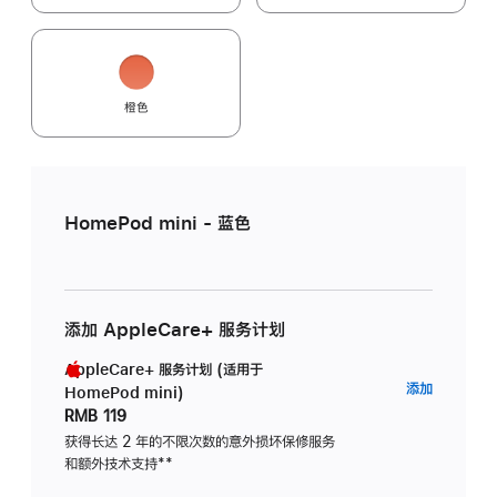
橙色
HomePod mini - 蓝色
添加 AppleCare+ 服务计划
AppleCare+ 服务计划 (适用于
AppleC
添加
HomePod mini)
服
RMB 119
务
获得长达 2 年的不限次数的意外损坏保修服务
和额外技术支持
脚
**
计
注