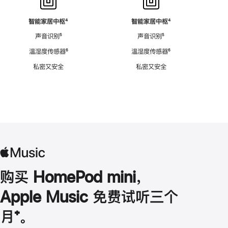
智能家居中枢
脚
⁴
智能家居中枢
脚
⁴
注
注
声音识别
脚
⁵
声音识别
脚
⁵
注
注
温湿度传感器
脚
⁶
温湿度传感器
脚
⁶
注
注
私密又安全
私密又安全
购买 HomePod mini，
Apple Music 免费试听三个
月
脚
⁺。