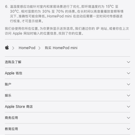
温湿度感应功能针对室内和家居场景进行了优化，即环境温度约为 15ºC 至
30ºC、相对湿度约为 30% 至 70% 的场景。在长时间以高音量播放音频等情
况下，准确性可能会降低。HomePod mini 在启动后需要一定时间对传感器进
行校准，才可显示结果。
我们会使用你所在位置，为你更快显示送货选项。我们通过你的 IP 地址，或者你在上次
访问 Apple 网站时输入的位置信息，找到了你的位置。
HomePod
购买 HomePod mini
Apple
选购及了解
Apple 钱包
账户
娱乐
Apple Store 商店
商务应用
教育应用