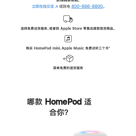
立即在线交流
(在
或致电
400-666-8800
。
新
窗
口
选择免费送货服务，或者到 Apple Store 零售店提取现货商品。
中
打
开)
购买 HomePod mini，Apple Music 免费试听三个月
脚
⁺
注
简单免费的退货服务
哪款 HomePod 适
合你？
进
一
步