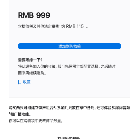
划
(适
RMB 999
用
于
含增值税及其他法定税费：约 RMB 115‡。
HomeP
mini)
添加到购物袋
需要考虑一下？
将此设备加入你的收藏，即可先保留全部配置选择，之后随时
回来再继续选购。
收藏
购买两只可组建立体声组合
脚
²；多加几只放在家中各处，还可体验多‍房‍间音频
脚
³和广播功能。
注
注
你可以在购物袋中更改商品数量。
获得购买帮助，