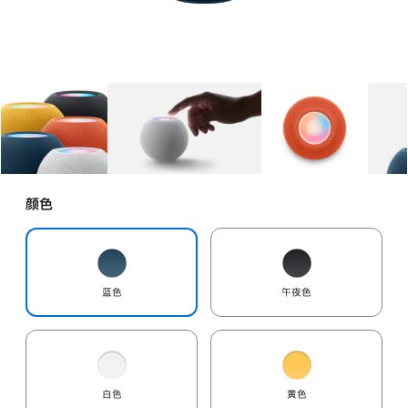
图库
图像
1
图库
图像
2
图库
图像
3
颜色
蓝色
午夜色
白色
黄色