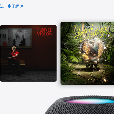
注
进一步了解
Apple
(在
Music
新
窗
口
中
打
开)