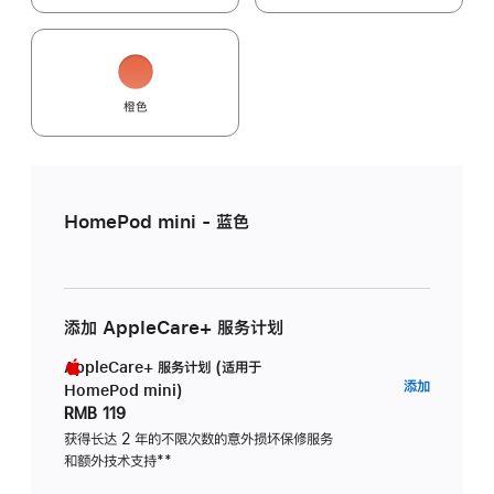
橙色
HomePod mini - 蓝色
添加 AppleCare+ 服务计划
AppleCare+ 服务计划 (适用于
AppleC
添加
HomePod mini)
服
RMB 119
务
获得长达 2 年的不限次数的意外损坏保修服务
和额外技术支持
脚
**
计
注