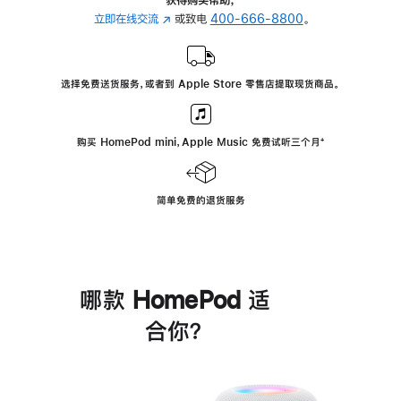
立即在线交流
(在
或致电
400-666-8800
。
新
窗
口
选择免费送货服务，或者到 Apple Store 零售店提取现货商品。
中
打
开)
购买 HomePod mini，Apple Music 免费试听三个月
脚
⁺
注
简单免费的退货服务
哪款 HomePod 适
合你？
进
一
步