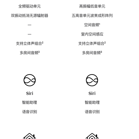
全频驱动单元
高振幅低音单元
双振动抵消无源辐射器
五高音单元波束成形阵列
—
空间音频
脚
¹
注
—
室内空间感应
支持立体声组合
脚
²
支持立体声组合
脚
²
注
注
多房间音频
脚
³
多房间音频
脚
³
注
注
Siri
Siri
智能助理
智能助理
语音识别
语音识别