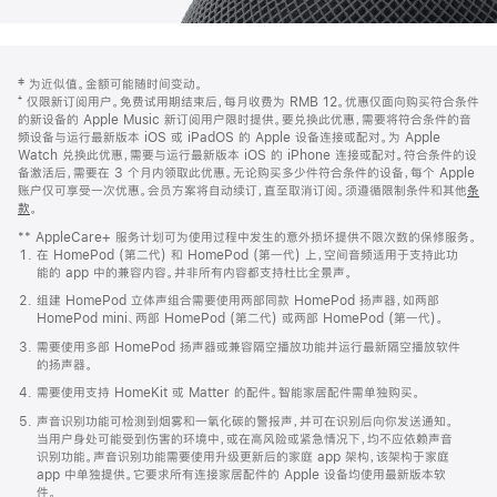
网
脚
‡ 为近似值。金额可能随时间变动。
注
页
⁺ 仅限新订阅用户。免费试用期结束后，每月收费为 RMB 12。优惠仅面向购买符合条件
页
的新设备的 Apple Music 新订阅用户限时提供。要兑换此优惠，需要将符合条件的音
频设备与运行最新版本 iOS 或 iPadOS 的 Apple 设备连接或配对。为 Apple
脚
Watch 兑换此优惠，需要与运行最新版本 iOS 的 iPhone 连接或配对。符合条件的设
备激活后，需要在 3 个月内领取此优惠。无论购买多少件符合条件的设备，每个 Apple
账户仅可享受一次优惠。会员方案将自动续订，直至取消订阅。须遵循限制条件和其他
条
款
。
(在
新
** AppleCare+ 服务计划可为使用过程中发生的意外损坏提供不限次数的保修服务。
窗
在 HomePod (第二代) 和 HomePod (第一代) 上，空间音频适用于支持此功
口
能的 app 中的兼容内容。并非所有内容都支持杜比全景声。
中
打
组建 HomePod 立体声组合需要使用两部同款 HomePod 扬声器，如两部
开)
HomePod mini、两部 HomePod (第二代) 或两部 HomePod (第一代)。
需要使用多部 HomePod 扬声器或兼容隔空播放功能并运行最新隔空播放软件
的扬声器。
需要使用支持 HomeKit 或 Matter 的配件。智能家居配件需单独购买。
声音识别功能可检测到烟雾和一氧化碳的警报声，并可在识别后向你发送通知。
当用户身处可能受到伤害的环境中，或在高风险或紧急情况下，均不应依赖声音
识别功能。声音识别功能需要使用升级更新后的家庭 app 架构，该架构于家庭
app 中单独提供。它要求所有连接家居配件的 Apple 设备均使用最新版本软
件。