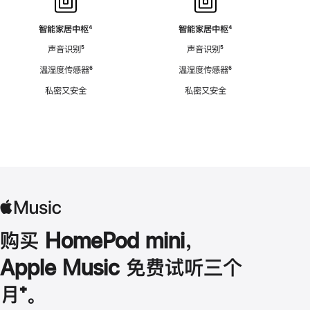
智能家居中枢
脚
⁴
智能家居中枢
脚
⁴
注
注
声音识别
脚
⁵
声音识别
脚
⁵
注
注
温湿度传感器
脚
⁶
温湿度传感器
脚
⁶
注
注
私密又安全
私密又安全
购买 HomePod mini，
Apple Music 免费试听三个
月
脚
⁺。