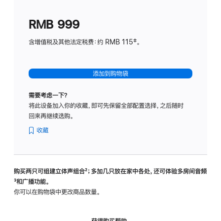
划
(适
RMB 999
用
于
含增值税及其他法定税费：约 RMB 115‡。
HomeP
mini)
添加到购物袋
需要考虑一下？
将此设备加入你的收藏，即可先保留全部配置选择，之后随时
回来再继续选购。
收藏
购买两只可组建立体声组合
脚
²；多加几只放在家中各处，还可体验多‍房‍间音频
脚
³和广播功能。
注
注
你可以在购物袋中更改商品数量。
获得购买帮助，