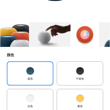
图库
图像
1
图库
图像
2
图库
图像
3
颜色
蓝色
午夜色
白色
黄色