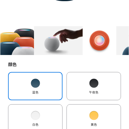
图库
图像
1
图库
图像
2
图库
图像
3
颜色
蓝色
午夜色
白色
黄色