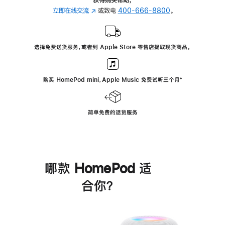
立即在线交流
(在
或致电
400-666-8800
。
新
窗
口
选择免费送货服务，或者到 Apple Store 零售店提取现货商品。
中
打
开)
购买 HomePod mini，Apple Music 免费试听三个月
脚
⁺
注
简单免费的退货服务
哪款 HomePod 适
合你？
进
一
步