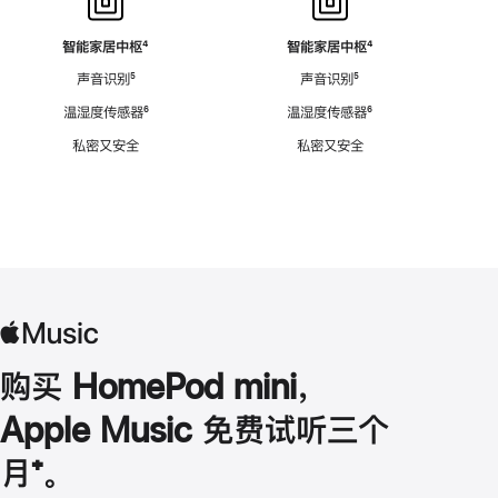
智能家居中枢
脚
⁴
智能家居中枢
脚
⁴
注
注
声音识别
脚
⁵
声音识别
脚
⁵
注
注
温湿度传感器
脚
⁶
温湿度传感器
脚
⁶
注
注
私密又安全
私密又安全
购买 HomePod mini，
Apple Music 免费试听三个
月
脚
⁺。