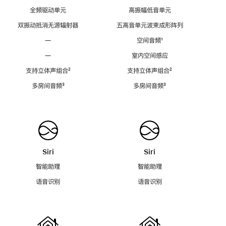
全频驱动单元
高振幅低音单元
双振动抵消无源辐射器
五高音单元波束成形阵列
—
空间音频
脚
¹
注
—
室内空间感应
支持立体声组合
脚
²
支持立体声组合
脚
²
注
注
多房间音频
脚
³
多房间音频
脚
³
注
注
Siri
Siri
智能助理
智能助理
语音识别
语音识别