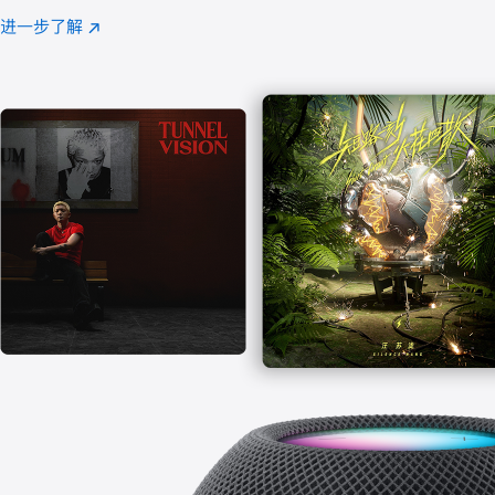
注
进一步了解
Apple
(在
Music
新
窗
口
中
打
开)