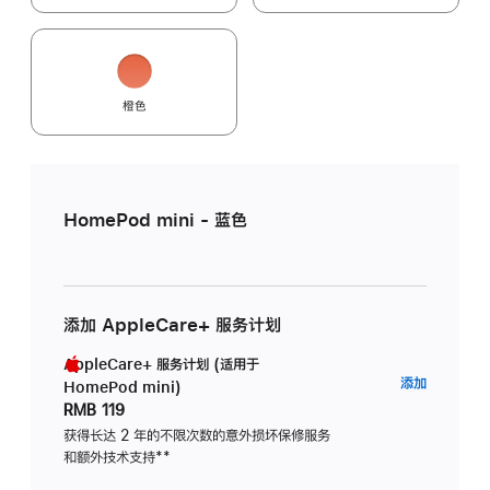
橙色
HomePod mini - 蓝色
添加 AppleCare+ 服务计划
AppleCare+ 服务计划 (适用于
AppleC
添加
HomePod mini)
服
RMB 119
务
获得长达 2 年的不限次数的意外损坏保修服务
和额外技术支持
脚
**
计
注