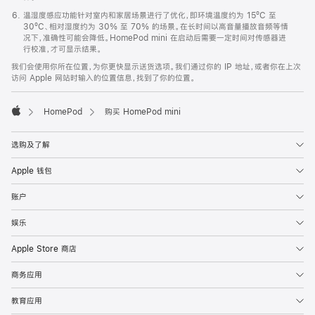
温湿度感应功能针对室内和家居场景进行了优化，即环境温度约为 15ºC 至
30ºC、相对湿度约为 30% 至 70% 的场景。在长时间以高音量播放音频等情
况下，准确性可能会降低。HomePod mini 在启动后需要一定时间对传感器进
行校准，才可显示结果。
我们会使用你所在位置，为你更快显示送货选项。我们通过你的 IP 地址，或者你在上次
访问 Apple 网站时输入的位置信息，找到了你的位置。
HomePod
购买 HomePod mini
Apple
选购及了解
Apple 钱包
账户
娱乐
Apple Store 商店
商务应用
教育应用