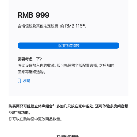
划
(适
RMB 999
用
于
含增值税及其他法定税费：约 RMB 115‡。
HomeP
mini)
添加到购物袋
需要考虑一下？
将此设备加入你的收藏，即可先保留全部配置选择，之后随时
回来再继续选购。
收藏
购买两只可组建立体声组合
脚
²；多加几只放在家中各处，还可体验多‍房‍间音频
脚
³和广播功能。
注
注
你可以在购物袋中更改商品数量。
获得购买帮助，