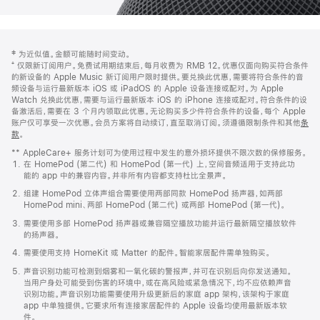
网
脚
‡ 为近似值。金额可能随时间变动。
注
页
⁺ 仅限新订阅用户。免费试用期结束后，每月收费为 RMB 12。优惠仅面向购买符合条件
页
的新设备的 Apple Music 新订阅用户限时提供。要兑换此优惠，需要将符合条件的音
频设备与运行最新版本 iOS 或 iPadOS 的 Apple 设备连接或配对。为 Apple
脚
Watch 兑换此优惠，需要与运行最新版本 iOS 的 iPhone 连接或配对。符合条件的设
备激活后，需要在 3 个月内领取此优惠。无论购买多少件符合条件的设备，每个 Apple
账户仅可享受一次优惠。会员方案将自动续订，直至取消订阅。须遵循限制条件和其他
条
款
。
(在
新
** AppleCare+ 服务计划可为使用过程中发生的意外损坏提供不限次数的保修服务。
窗
在 HomePod (第二代) 和 HomePod (第一代) 上，空间音频适用于支持此功
口
能的 app 中的兼容内容。并非所有内容都支持杜比全景声。
中
打
组建 HomePod 立体声组合需要使用两部同款 HomePod 扬声器，如两部
开)
HomePod mini、两部 HomePod (第二代) 或两部 HomePod (第一代)。
需要使用多部 HomePod 扬声器或兼容隔空播放功能并运行最新隔空播放软件
的扬声器。
需要使用支持 HomeKit 或 Matter 的配件。智能家居配件需单独购买。
声音识别功能可检测到烟雾和一氧化碳的警报声，并可在识别后向你发送通知。
当用户身处可能受到伤害的环境中，或在高风险或紧急情况下，均不应依赖声音
识别功能。声音识别功能需要使用升级更新后的家庭 app 架构，该架构于家庭
app 中单独提供。它要求所有连接家居配件的 Apple 设备均使用最新版本软
件。