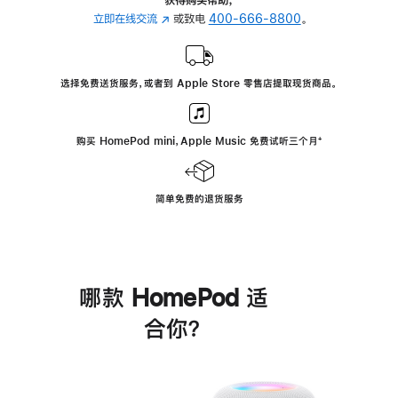
立即在线交流
(在
或致电
400-666-8800
。
新
窗
口
选择免费送货服务，或者到 Apple Store 零售店提取现货商品。
中
打
开)
购买 HomePod mini，Apple Music 免费试听三个月
脚
⁺
注
简单免费的退货服务
哪款 HomePod 适
合你？
进
一
步