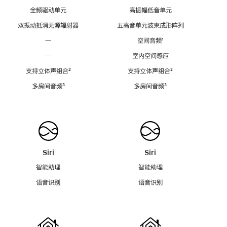
全频驱动单元
高振幅低音单元
双振动抵消无源辐射器
五高音单元波束成形阵列
—
空间音频
脚
¹
注
—
室内空间感应
支持立体声组合
脚
²
支持立体声组合
脚
²
注
注
多房间音频
脚
³
多房间音频
脚
³
注
注
Siri
Siri
智能助理
智能助理
语音识别
语音识别