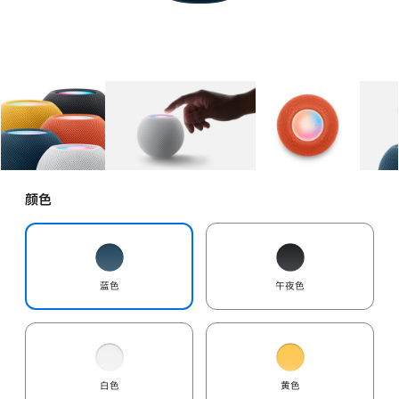
图库
图像
1
图库
图像
2
图库
图像
3
颜色
蓝色
午夜色
白色
黄色