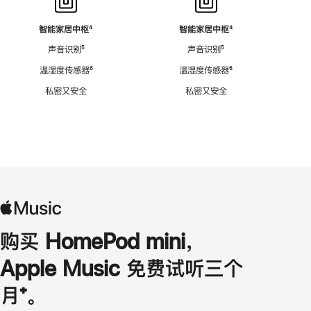
智能家居中枢
脚
⁴
智能家居中枢
脚
⁴
注
注
声音识别
脚
⁵
声音识别
脚
⁵
注
注
温湿度传感器
脚
⁶
温湿度传感器
脚
⁶
注
注
私密又安全
私密又安全
购买 HomePod mini，
Apple Music 免费试听三个
月
脚
⁺。