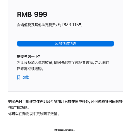
划
(适
RMB 999
用
于
含增值税及其他法定税费：约 RMB 115‡。
HomeP
mini)
添加到购物袋
需要考虑一下？
将此设备加入你的收藏，即可先保留全部配置选择，之后随时
回来再继续选购。
收藏
购买两只可组建立体声组合
脚
²；多加几只放在家中各处，还可体验多‍房‍间音频
脚
³和广播功能。
注
注
你可以在购物袋中更改商品数量。
获得购买帮助，