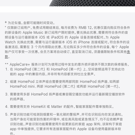
网
脚
‡ 为近似值。金额可能随时间变动。
注
页
⁺ 仅限新订阅用户。免费试用期结束后，每月收费为 RMB 12。优惠仅面向购买符合条件
页
的新设备的 Apple Music 新订阅用户限时提供。要兑换此优惠，需要将符合条件的音
频设备与运行最新版本 iOS 或 iPadOS 的 Apple 设备连接或配对。为 Apple
脚
Watch 兑换此优惠，需要与运行最新版本 iOS 的 iPhone 连接或配对。符合条件的设
备激活后，需要在 3 个月内领取此优惠。无论购买多少件符合条件的设备，每个 Apple
账户仅可享受一次优惠。会员方案将自动续订，直至取消订阅。须遵循限制条件和其他
条
款
。
(在
新
** AppleCare+ 服务计划可为使用过程中发生的意外损坏提供不限次数的保修服务。
窗
在 HomePod (第二代) 和 HomePod (第一代) 上，空间音频适用于支持此功
口
能的 app 中的兼容内容。并非所有内容都支持杜比全景声。
中
打
组建 HomePod 立体声组合需要使用两部同款 HomePod 扬声器，如两部
开)
HomePod mini、两部 HomePod (第二代) 或两部 HomePod (第一代)。
需要使用多部 HomePod 扬声器或兼容隔空播放功能并运行最新隔空播放软件
的扬声器。
需要使用支持 HomeKit 或 Matter 的配件。智能家居配件需单独购买。
声音识别功能可检测到烟雾和一氧化碳的警报声，并可在识别后向你发送通知。
当用户身处可能受到伤害的环境中，或在高风险或紧急情况下，均不应依赖声音
识别功能。声音识别功能需要使用升级更新后的家庭 app 架构，该架构于家庭
app 中单独提供。它要求所有连接家居配件的 Apple 设备均使用最新版本软
件。