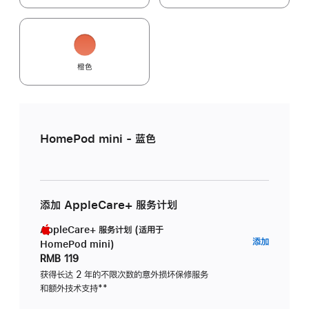
橙色
HomePod mini - 蓝色
添加 AppleCare+ 服务计划
AppleCare+ 服务计划 (适用于
AppleC
添加
HomePod mini)
服
RMB 119
务
获得长达 2 年的不限次数的意外损坏保修服务
和额外技术支持
脚
**
计
注