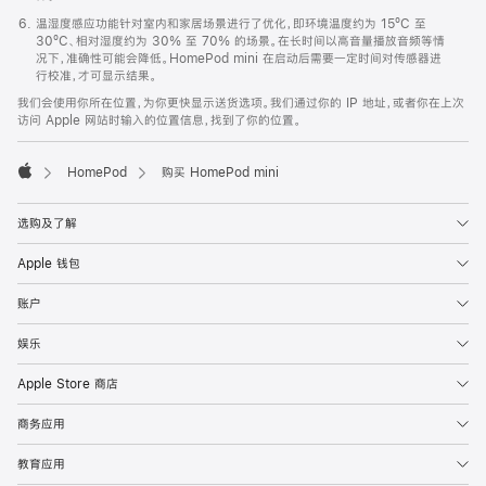
温湿度感应功能针对室内和家居场景进行了优化，即环境温度约为 15ºC 至
30ºC、相对湿度约为 30% 至 70% 的场景。在长时间以高音量播放音频等情
况下，准确性可能会降低。HomePod mini 在启动后需要一定时间对传感器进
行校准，才可显示结果。
我们会使用你所在位置，为你更快显示送货选项。我们通过你的 IP 地址，或者你在上次
访问 Apple 网站时输入的位置信息，找到了你的位置。
HomePod
购买 HomePod mini
Apple
选购及了解
Apple 钱包
账户
娱乐
Apple Store 商店
商务应用
教育应用