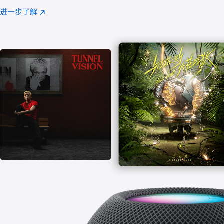
注
进一步了解
Apple
(在
Music
新
窗
口
中
打
开)