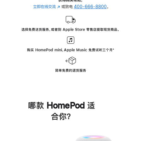
立即在线交流
(在
或致电
400-666-8800
。
新
窗
口
选择免费送货服务，或者到 Apple Store 零售店提取现货商品。
中
打
开)
购买 HomePod mini，Apple Music 免费试听三个月
脚
⁺
注
简单免费的退货服务
哪款 HomePod 适
合你？
进
一
步