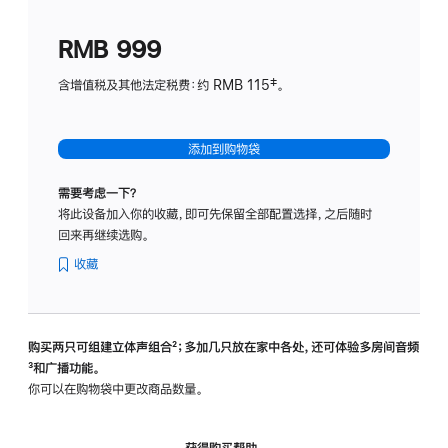
划
(适
RMB 999
用
于
含增值税及其他法定税费：约 RMB 115‡。
HomeP
mini)
添加到购物袋
需要考虑一下？
将此设备加入你的收藏，即可先保留全部配置选择，之后随时
回来再继续选购。
收藏
购买两只可组建立体声组合
脚
²；多加几只放在家中各处，还可体验多‍房‍间音频
脚
³和广播功能。
注
注
你可以在购物袋中更改商品数量。
获得购买帮助，