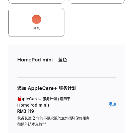
橙色
HomePod mini - 蓝色
添加 AppleCare+ 服务计划
AppleCare+ 服务计划 (适用于
AppleC
添加
HomePod mini)
服
RMB 119
务
获得长达 2 年的不限次数的意外损坏保修服务
和额外技术支持
脚
**
计
注