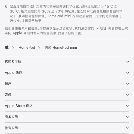
温湿度感应功能针对室内和家居场景进行了优化，即环境温度约为 15ºC 至
30ºC、相对湿度约为 30% 至 70% 的场景。在长时间以高音量播放音频等情
况下，准确性可能会降低。HomePod mini 在启动后需要一定时间对传感器进
行校准，才可显示结果。
我们会使用你所在位置，为你更快显示送货选项。我们通过你的 IP 地址，或者你在上次
访问 Apple 网站时输入的位置信息，找到了你的位置。
HomePod
购买 HomePod mini
Apple
选购及了解
Apple 钱包
账户
娱乐
Apple Store 商店
商务应用
教育应用