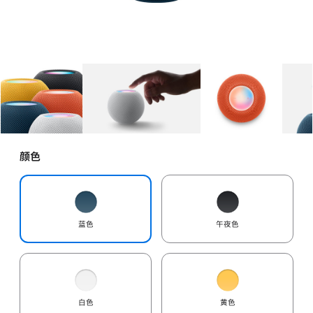
图库
图像
1
图库
图像
2
图库
图像
3
颜色
蓝色
午夜色
白色
黄色