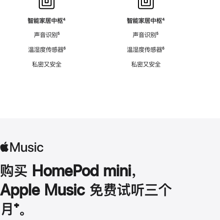
智能家居中枢
脚
⁴
智能家居中枢
脚
⁴
注
注
声音识别
脚
⁵
声音识别
脚
⁵
注
注
温湿度传感器
脚
⁶
温湿度传感器
脚
⁶
注
注
私密又安全
私密又安全
购买 HomePod mini，
Apple Music 免费试听三个
月
脚
⁺。