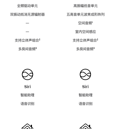
全频驱动单元
高振幅低音单元
双振动抵消无源辐射器
五高音单元波束成形阵列
—
空间音频
脚
¹
注
—
室内空间感应
支持立体声组合
脚
²
支持立体声组合
脚
²
注
注
多房间音频
脚
³
多房间音频
脚
³
注
注
Siri
Siri
智能助理
智能助理
语音识别
语音识别