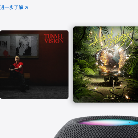
注
进一步了解
Apple
(在
Music
新
窗
口
中
打
开)