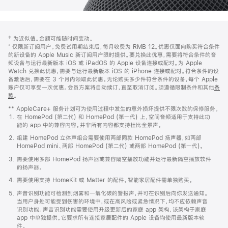
网
脚
‡ 为近似值。金额可能随时间变动。
注
页
⁺ 仅限新订阅用户。免费试用期结束后，每月收费为 RMB 12。优惠仅面向购买符合条件
页
的新设备的 Apple Music 新订阅用户限时提供。要兑换此优惠，需要将符合条件的音
频设备与运行最新版本 iOS 或 iPadOS 的 Apple 设备连接或配对。为 Apple
脚
Watch 兑换此优惠，需要与运行最新版本 iOS 的 iPhone 连接或配对。符合条件的设
备激活后，需要在 3 个月内领取此优惠。无论购买多少件符合条件的设备，每个 Apple
账户仅可享受一次优惠。会员方案将自动续订，直至取消订阅。须遵循限制条件和其他
条
款
。
(在
新
** AppleCare+ 服务计划可为使用过程中发生的意外损坏提供不限次数的保修服务。
窗
在 HomePod (第二代) 和 HomePod (第一代) 上，空间音频适用于支持此功
口
能的 app 中的兼容内容。并非所有内容都支持杜比全景声。
中
打
组建 HomePod 立体声组合需要使用两部同款 HomePod 扬声器，如两部
开)
HomePod mini、两部 HomePod (第二代) 或两部 HomePod (第一代)。
需要使用多部 HomePod 扬声器或兼容隔空播放功能并运行最新隔空播放软件
的扬声器。
需要使用支持 HomeKit 或 Matter 的配件。智能家居配件需单独购买。
声音识别功能可检测到烟雾和一氧化碳的警报声，并可在识别后向你发送通知。
当用户身处可能受到伤害的环境中，或在高风险或紧急情况下，均不应依赖声音
识别功能。声音识别功能需要使用升级更新后的家庭 app 架构，该架构于家庭
app 中单独提供。它要求所有连接家居配件的 Apple 设备均使用最新版本软
件。