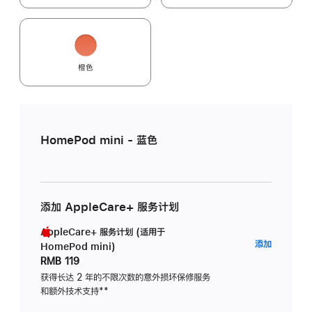
橙色
HomePod mini - 蓝色
添加 AppleCare+ 服务计划
AppleCare+ 服务计划 (适用于
AppleC
添加
HomePod mini)
服
RMB 119
务
获得长达 2 年的不限次数的意外损坏保修服务
和额外技术支持
脚
**
计
注