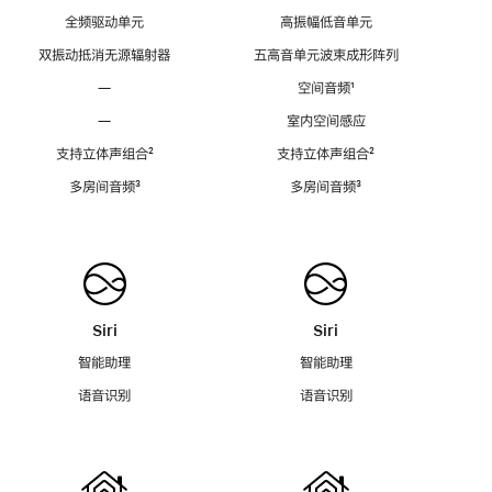
全频驱动单元
高振幅低音单元
双振动抵消无源辐射器
五高音单元波束成形阵列
—
空间音频
脚
¹
注
—
室内空间感应
支持立体声组合
脚
²
支持立体声组合
脚
²
注
注
多房间音频
脚
³
多房间音频
脚
³
注
注
Siri
Siri
智能助理
智能助理
语音识别
语音识别