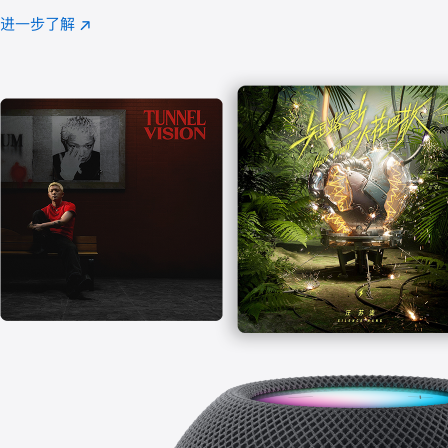
注
进一步了解
Apple
(在
Music
新
窗
口
中
打
开)