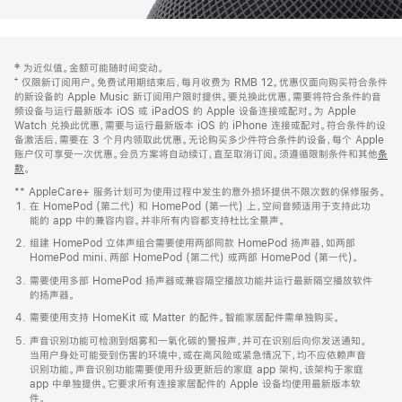
网
脚
‡ 为近似值。金额可能随时间变动。
注
页
⁺ 仅限新订阅用户。免费试用期结束后，每月收费为 RMB 12。优惠仅面向购买符合条件
页
的新设备的 Apple Music 新订阅用户限时提供。要兑换此优惠，需要将符合条件的音
频设备与运行最新版本 iOS 或 iPadOS 的 Apple 设备连接或配对。为 Apple
脚
Watch 兑换此优惠，需要与运行最新版本 iOS 的 iPhone 连接或配对。符合条件的设
备激活后，需要在 3 个月内领取此优惠。无论购买多少件符合条件的设备，每个 Apple
账户仅可享受一次优惠。会员方案将自动续订，直至取消订阅。须遵循限制条件和其他
条
款
。
(在
新
** AppleCare+ 服务计划可为使用过程中发生的意外损坏提供不限次数的保修服务。
窗
在 HomePod (第二代) 和 HomePod (第一代) 上，空间音频适用于支持此功
口
能的 app 中的兼容内容。并非所有内容都支持杜比全景声。
中
打
组建 HomePod 立体声组合需要使用两部同款 HomePod 扬声器，如两部
开)
HomePod mini、两部 HomePod (第二代) 或两部 HomePod (第一代)。
需要使用多部 HomePod 扬声器或兼容隔空播放功能并运行最新隔空播放软件
的扬声器。
需要使用支持 HomeKit 或 Matter 的配件。智能家居配件需单独购买。
声音识别功能可检测到烟雾和一氧化碳的警报声，并可在识别后向你发送通知。
当用户身处可能受到伤害的环境中，或在高风险或紧急情况下，均不应依赖声音
识别功能。声音识别功能需要使用升级更新后的家庭 app 架构，该架构于家庭
app 中单独提供。它要求所有连接家居配件的 Apple 设备均使用最新版本软
件。