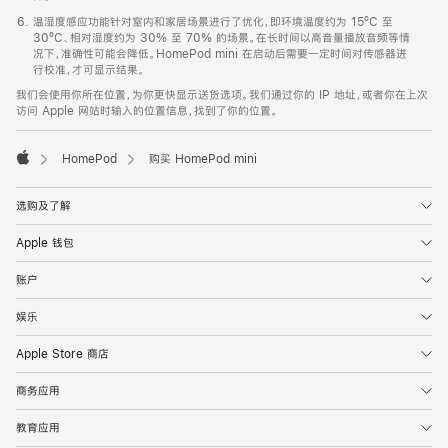
温湿度感应功能针对室内和家居场景进行了优化，即环境温度约为 15ºC 至
30ºC、相对湿度约为 30% 至 70% 的场景。在长时间以高音量播放音频等情
况下，准确性可能会降低。HomePod mini 在启动后需要一定时间对传感器进
行校准，才可显示结果。
我们会使用你所在位置，为你更快显示送货选项。我们通过你的 IP 地址，或者你在上次
访问 Apple 网站时输入的位置信息，找到了你的位置。
HomePod
购买 HomePod mini
Apple
选购及了解
Apple 钱包
账户
娱乐
Apple Store 商店
商务应用
教育应用