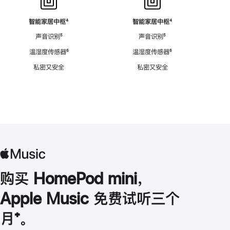
智能家居中枢
脚
⁴
智能家居中枢
脚
⁴
注
注
声音识别
脚
⁵
声音识别
脚
⁵
注
注
温湿度传感器
脚
⁶
温湿度传感器
脚
⁶
注
注
私密又安全
私密又安全
购买 HomePod mini，
Apple Music 免费试听三个
月
脚
⁺。