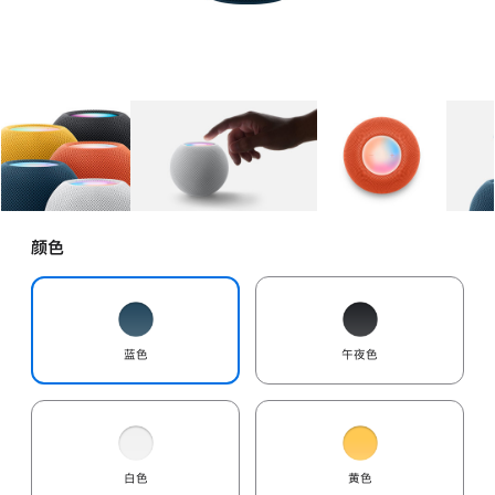
图库
图像
1
图库
图像
2
图库
图像
3
颜色
蓝色
午夜色
白色
黄色