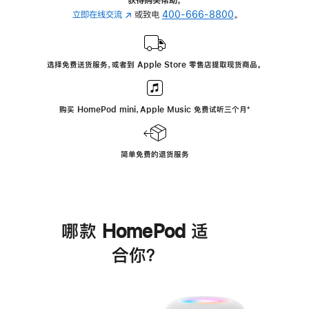
立即在线交流
(在
或致电
400-666-8800
。
新
窗
口
选择免费送货服务，或者到 Apple Store 零售店提取现货商品。
中
打
开)
购买 HomePod mini，Apple Music 免费试听三个月
脚
⁺
注
简单免费的退货服务
哪款 HomePod 适
合你？
进
一
步