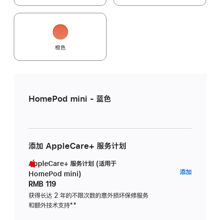
橙色
HomePod mini - 蓝色
添加 AppleCare+ 服务计划
AppleCare+ 服务计划 (适用于
AppleC
添加
HomePod mini)
服
RMB 119
务
获得长达 2 年的不限次数的意外损坏保修服务
和额外技术支持
脚
**
计
注