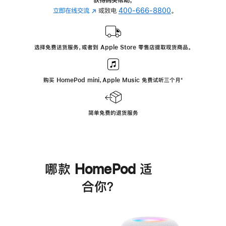
立即在线交流
(在
或致电
400-666-8800
。
新
窗
口
选择免费送货服务，或者到 Apple Store 零售店提取现货商品。
中
打
开)
购买 HomePod mini，Apple Music 免费试听三个月
脚
⁺
注
简单免费的退货服务
哪款 HomePod 适
合你？
进
一
步