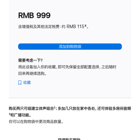
划
(适
RMB 999
用
于
含增值税及其他法定税费：约 RMB 115‡。
HomeP
mini)
添加到购物袋
需要考虑一下？
将此设备加入你的收藏，即可先保留全部配置选择，之后随时
回来再继续选购。
收藏
购买两只可组建立体声组合
脚
²；多加几只放在家中各处，还可体验多‍房‍间音频
脚
³和广播功能。
注
注
你可以在购物袋中更改商品数量。
获得购买帮助，