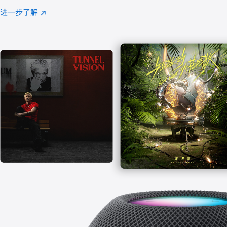
注
进一步了解
Apple
(在
Music
新
窗
口
中
打
开)