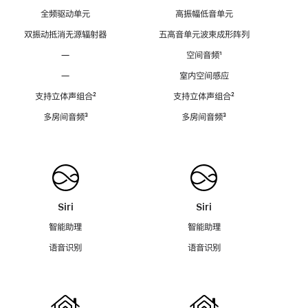
全频驱动单元
高振幅低音单元
双振动抵消无源辐射器
五高音单元波束成形阵列
—
空间音频
脚
¹
注
—
室内空间感应
支持立体声组合
脚
²
支持立体声组合
脚
²
注
注
多房间音频
脚
³
多房间音频
脚
³
注
注
Siri
Siri
智能助理
智能助理
语音识别
语音识别