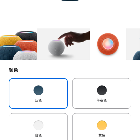
图库
图像
1
图库
图像
2
图库
图像
3
颜色
蓝色
午夜色
白色
黄色