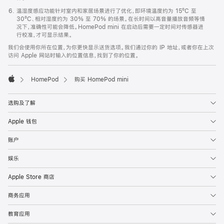
温湿度感应功能针对室内和家居场景进行了优化，即环境温度约为 15ºC 至
30ºC、相对湿度约为 30% 至 70% 的场景。在长时间以高音量播放音频等情
况下，准确性可能会降低。HomePod mini 在启动后需要一定时间对传感器进
行校准，才可显示结果。
我们会使用你所在位置，为你更快显示送货选项。我们通过你的 IP 地址，或者你在上次
访问 Apple 网站时输入的位置信息，找到了你的位置。
HomePod
购买 HomePod mini
Apple
选购及了解
Apple 钱包
账户
娱乐
Apple Store 商店
商务应用
教育应用