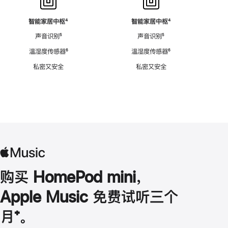
智能家居中枢
脚
⁴
智能家居中枢
脚
⁴
注
注
声音识别
脚
⁵
声音识别
脚
⁵
注
注
温湿度传感器
脚
⁶
温湿度传感器
脚
⁶
注
注
私密又安全
私密又安全
购买 HomePod mini，
Apple Music 免费试听三个
月
脚
⁺。