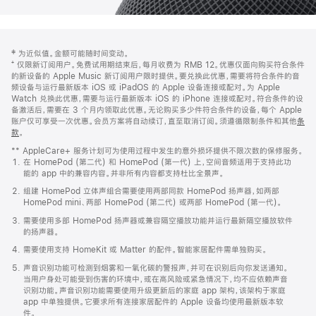
网
脚
‡ 为近似值。金额可能随时间变动。
注
页
⁺ 仅限新订阅用户。免费试用期结束后，每月收费为 RMB 12。优惠仅面向购买符合条件
页
的新设备的 Apple Music 新订阅用户限时提供。要兑换此优惠，需要将符合条件的音
频设备与运行最新版本 iOS 或 iPadOS 的 Apple 设备连接或配对。为 Apple
脚
Watch 兑换此优惠，需要与运行最新版本 iOS 的 iPhone 连接或配对。符合条件的设
备激活后，需要在 3 个月内领取此优惠。无论购买多少件符合条件的设备，每个 Apple
账户仅可享受一次优惠。会员方案将自动续订，直至取消订阅。须遵循限制条件和其他
条
款
。
(在
新
** AppleCare+ 服务计划可为使用过程中发生的意外损坏提供不限次数的保修服务。
窗
在 HomePod (第二代) 和 HomePod (第一代) 上，空间音频适用于支持此功
口
能的 app 中的兼容内容。并非所有内容都支持杜比全景声。
中
打
组建 HomePod 立体声组合需要使用两部同款 HomePod 扬声器，如两部
开)
HomePod mini、两部 HomePod (第二代) 或两部 HomePod (第一代)。
需要使用多部 HomePod 扬声器或兼容隔空播放功能并运行最新隔空播放软件
的扬声器。
需要使用支持 HomeKit 或 Matter 的配件。智能家居配件需单独购买。
声音识别功能可检测到烟雾和一氧化碳的警报声，并可在识别后向你发送通知。
当用户身处可能受到伤害的环境中，或在高风险或紧急情况下，均不应依赖声音
识别功能。声音识别功能需要使用升级更新后的家庭 app 架构，该架构于家庭
app 中单独提供。它要求所有连接家居配件的 Apple 设备均使用最新版本软
件。