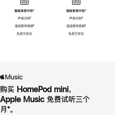
智能家居中枢
脚
⁴
智能家居中枢
脚
⁴
注
注
声音识别
脚
⁵
声音识别
脚
⁵
注
注
温湿度传感器
脚
⁶
温湿度传感器
脚
⁶
注
注
私密又安全
私密又安全
购买 HomePod mini，
Apple Music 免费试听三个
月
脚
⁺。