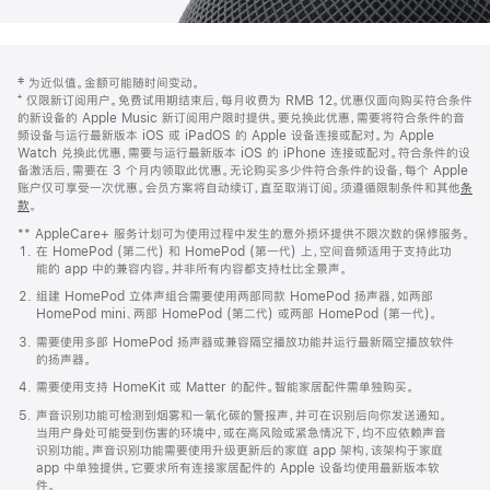
网
脚
‡ 为近似值。金额可能随时间变动。
注
页
⁺ 仅限新订阅用户。免费试用期结束后，每月收费为 RMB 12。优惠仅面向购买符合条件
页
的新设备的 Apple Music 新订阅用户限时提供。要兑换此优惠，需要将符合条件的音
频设备与运行最新版本 iOS 或 iPadOS 的 Apple 设备连接或配对。为 Apple
脚
Watch 兑换此优惠，需要与运行最新版本 iOS 的 iPhone 连接或配对。符合条件的设
备激活后，需要在 3 个月内领取此优惠。无论购买多少件符合条件的设备，每个 Apple
账户仅可享受一次优惠。会员方案将自动续订，直至取消订阅。须遵循限制条件和其他
条
款
。
(在
新
** AppleCare+ 服务计划可为使用过程中发生的意外损坏提供不限次数的保修服务。
窗
在 HomePod (第二代) 和 HomePod (第一代) 上，空间音频适用于支持此功
口
能的 app 中的兼容内容。并非所有内容都支持杜比全景声。
中
打
组建 HomePod 立体声组合需要使用两部同款 HomePod 扬声器，如两部
开)
HomePod mini、两部 HomePod (第二代) 或两部 HomePod (第一代)。
需要使用多部 HomePod 扬声器或兼容隔空播放功能并运行最新隔空播放软件
的扬声器。
需要使用支持 HomeKit 或 Matter 的配件。智能家居配件需单独购买。
声音识别功能可检测到烟雾和一氧化碳的警报声，并可在识别后向你发送通知。
当用户身处可能受到伤害的环境中，或在高风险或紧急情况下，均不应依赖声音
识别功能。声音识别功能需要使用升级更新后的家庭 app 架构，该架构于家庭
app 中单独提供。它要求所有连接家居配件的 Apple 设备均使用最新版本软
件。