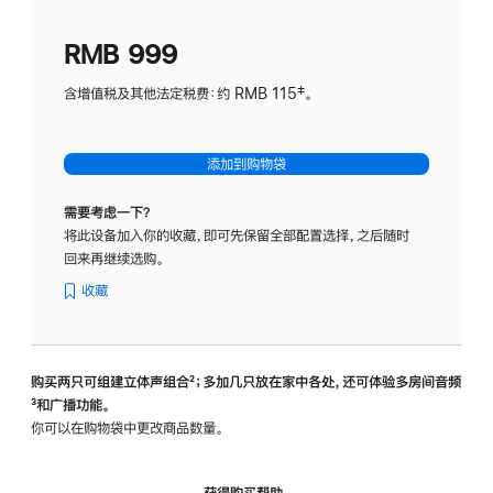
划
(适
RMB 999
用
于
含增值税及其他法定税费：约 RMB 115‡。
HomeP
mini)
添加到购物袋
需要考虑一下？
将此设备加入你的收藏，即可先保留全部配置选择，之后随时
回来再继续选购。
收藏
购买两只可组建立体声组合
脚
²；多加几只放在家中各处，还可体验多‍房‍间音频
脚
³和广播功能。
注
注
你可以在购物袋中更改商品数量。
获得购买帮助，