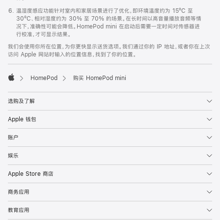
温湿度感应功能针对室内和家居场景进行了优化，即环境温度约为 15ºC 至
30ºC、相对湿度约为 30% 至 70% 的场景。在长时间以高音量播放音频等情
况下，准确性可能会降低。HomePod mini 在启动后需要一定时间对传感器进
行校准，才可显示结果。
我们会使用你所在位置，为你更快显示送货选项。我们通过你的 IP 地址，或者你在上次
访问 Apple 网站时输入的位置信息，找到了你的位置。
HomePod
购买 HomePod mini
Apple
选购及了解
Apple 钱包
账户
娱乐
Apple Store 商店
商务应用
教育应用