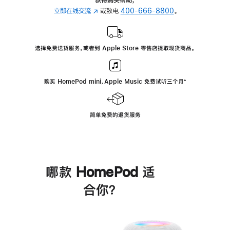
立即在线交流
(在
或致电
400-666-8800
。
新
窗
口
选择免费送货服务，或者到 Apple Store 零售店提取现货商品。
中
打
开)
购买 HomePod mini，Apple Music 免费试听三个月
脚
⁺
注
简单免费的退货服务
哪款 HomePod 适
合你？
进
一
步