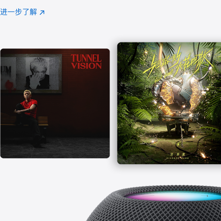
注
进一步了解
Apple
(在
Music
新
窗
口
中
打
开)