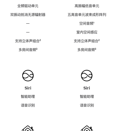
全频驱动单元
高振幅低音单元
双振动抵消无源辐射器
五高音单元波束成形阵列
—
空间音频
脚
¹
注
—
室内空间感应
支持立体声组合
脚
²
支持立体声组合
脚
²
注
注
多房间音频
脚
³
多房间音频
脚
³
注
注
Siri
Siri
智能助理
智能助理
语音识别
语音识别