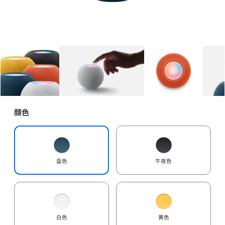
图库
图像
1
图库
图像
2
图库
图像
3
颜色
蓝色
午夜色
白色
黄色