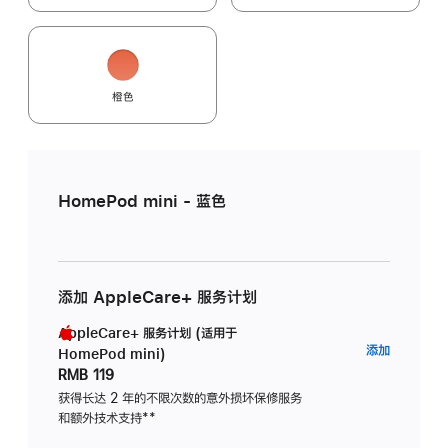
橙色
HomePod mini - 蓝色
添加 AppleCare+ 服务计划
AppleCare+ 服务计划 (适用于
AppleC
添加
HomePod mini)
服
RMB 119
务
获得长达 2 年的不限次数的意外损坏保修服务
和额外技术支持
脚
**
计
注