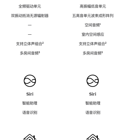
全频驱动单元
高振幅低音单元
双振动抵消无源辐射器
五高音单元波束成形阵列
—
空间音频
脚
¹
注
—
室内空间感应
支持立体声组合
脚
²
支持立体声组合
脚
²
注
注
多房间音频
脚
³
多房间音频
脚
³
注
注
Siri
Siri
智能助理
智能助理
语音识别
语音识别