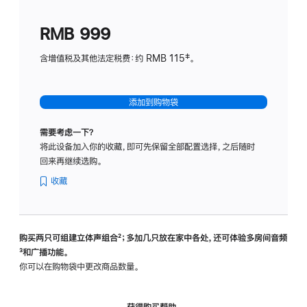
划
(适
RMB 999
用
于
含增值税及其他法定税费：约 RMB 115‡。
HomeP
mini)
添加到购物袋
需要考虑一下？
将此设备加入你的收藏，即可先保留全部配置选择，之后随时
回来再继续选购。
收藏
购买两只可组建立体声组合
脚
²；多加几只放在家中各处，还可体验多‍房‍间音频
脚
³和广播功能。
注
注
你可以在购物袋中更改商品数量。
获得购买帮助，