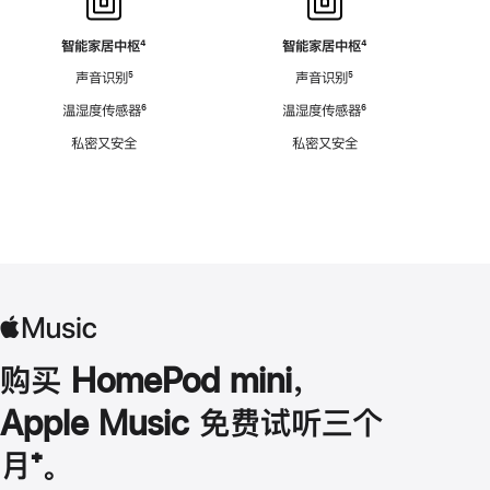
智能家居中枢
脚
⁴
智能家居中枢
脚
⁴
注
注
声音识别
脚
⁵
声音识别
脚
⁵
注
注
温湿度传感器
脚
⁶
温湿度传感器
脚
⁶
注
注
私密又安全
私密又安全
购买 HomePod mini，
Apple Music 免费试听三个
月
脚
⁺。