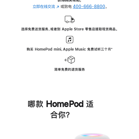
立即在线交流
(在
或致电
400-666-8800
。
新
窗
口
选择免费送货服务，或者到 Apple Store 零售店提取现货商品。
中
打
开)
购买 HomePod mini，Apple Music 免费试听三个月
脚
⁺
注
简单免费的退货服务
哪款 HomePod 适
合你？
进
一
步