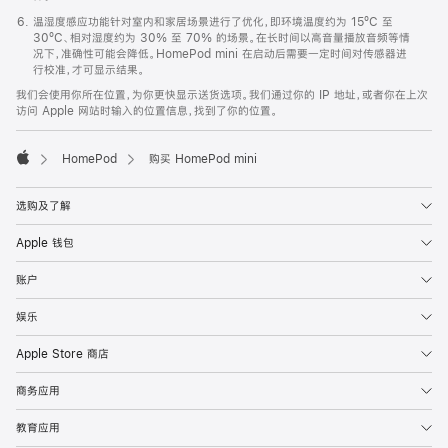
温湿度感应功能针对室内和家居场景进行了优化，即环境温度约为 15ºC 至
30ºC、相对湿度约为 30% 至 70% 的场景。在长时间以高音量播放音频等情
况下，准确性可能会降低。HomePod mini 在启动后需要一定时间对传感器进
行校准，才可显示结果。
我们会使用你所在位置，为你更快显示送货选项。我们通过你的 IP 地址，或者你在上次
访问 Apple 网站时输入的位置信息，找到了你的位置。
HomePod
购买 HomePod mini
Apple
选购及了解
Apple 钱包
账户
娱乐
Apple Store 商店
商务应用
教育应用