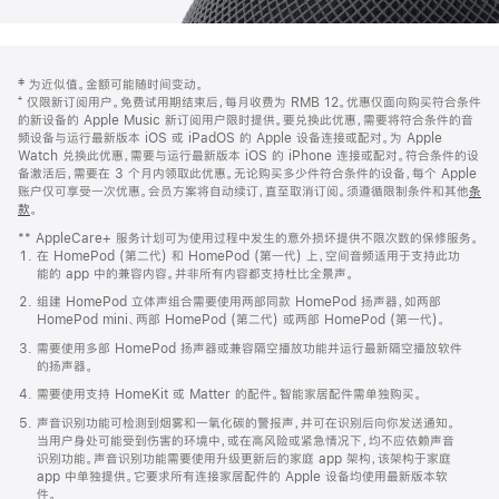
网
脚
‡ 为近似值。金额可能随时间变动。
注
页
⁺ 仅限新订阅用户。免费试用期结束后，每月收费为 RMB 12。优惠仅面向购买符合条件
页
的新设备的 Apple Music 新订阅用户限时提供。要兑换此优惠，需要将符合条件的音
频设备与运行最新版本 iOS 或 iPadOS 的 Apple 设备连接或配对。为 Apple
脚
Watch 兑换此优惠，需要与运行最新版本 iOS 的 iPhone 连接或配对。符合条件的设
备激活后，需要在 3 个月内领取此优惠。无论购买多少件符合条件的设备，每个 Apple
账户仅可享受一次优惠。会员方案将自动续订，直至取消订阅。须遵循限制条件和其他
条
款
。
(在
新
** AppleCare+ 服务计划可为使用过程中发生的意外损坏提供不限次数的保修服务。
窗
在 HomePod (第二代) 和 HomePod (第一代) 上，空间音频适用于支持此功
口
能的 app 中的兼容内容。并非所有内容都支持杜比全景声。
中
打
组建 HomePod 立体声组合需要使用两部同款 HomePod 扬声器，如两部
开)
HomePod mini、两部 HomePod (第二代) 或两部 HomePod (第一代)。
需要使用多部 HomePod 扬声器或兼容隔空播放功能并运行最新隔空播放软件
的扬声器。
需要使用支持 HomeKit 或 Matter 的配件。智能家居配件需单独购买。
声音识别功能可检测到烟雾和一氧化碳的警报声，并可在识别后向你发送通知。
当用户身处可能受到伤害的环境中，或在高风险或紧急情况下，均不应依赖声音
识别功能。声音识别功能需要使用升级更新后的家庭 app 架构，该架构于家庭
app 中单独提供。它要求所有连接家居配件的 Apple 设备均使用最新版本软
件。