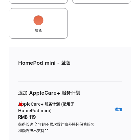
橙色
HomePod mini - 蓝色
添加 AppleCare+ 服务计划
AppleCare+ 服务计划 (适用于
AppleC
添加
HomePod mini)
服
RMB 119
务
获得长达 2 年的不限次数的意外损坏保修服务
和额外技术支持
脚
**
计
注