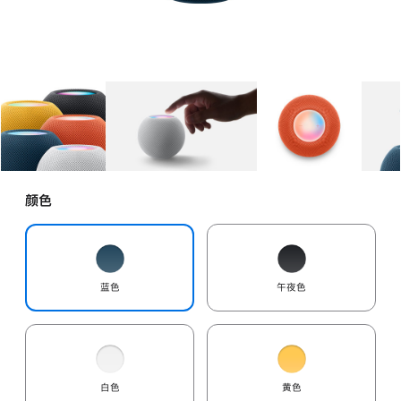
图库
图像
1
图库
图像
2
图库
图像
3
颜色
蓝色
午夜色
白色
黄色