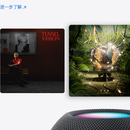
注
进一步了解
Apple
(在
Music
新
窗
口
中
打
开)