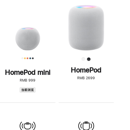
一
步
了
解
HomePod<
HomePod
HomePod mini
RMB 2699
RMB 999
HomePod
当前浏览
mini