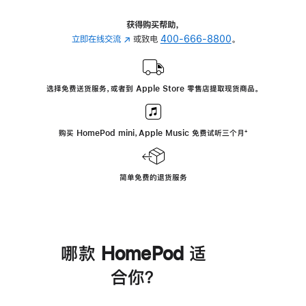
获得购买帮助，
立即在线交流
(在
或致电
400-666-8800
。
新
窗
口
选择免费送货服务，或者到 Apple Store 零售店提取现货商品。
中
打
开)
购买 HomePod mini，Apple Music 免费试听三个月
脚
⁺
注
简单免费的退货服务
哪款 HomePod 适
合你？
进