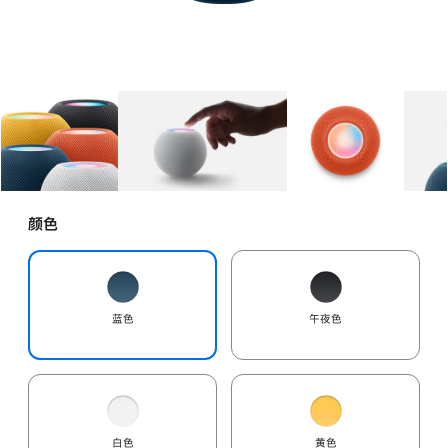
图库
图像
1
图库
图像
2
图库
图像
3
颜色
蓝色
午夜色
白色
黄色