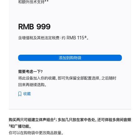
和额外技术支持
脚
**
计
注
划
(适
RMB 999
用
于
含增值税及其他法定税费：约 RMB 115‡。
HomeP
mini)
添加到购物袋
需要考虑一下？
将此设备加入你的收藏，即可先保留全部配置选择，之后随时
回来再继续选购。
收藏
购买两只可组建立体声组合
脚
²；多加几只放在家中各处，还可体验多‍房‍间音频
脚
³和广播功能。
注
注
你可以在购物袋中更改商品数量。