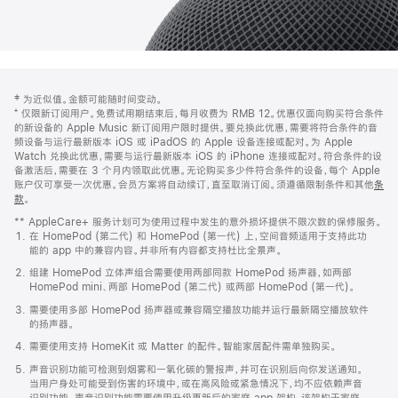
网
脚
‡ 为近似值。金额可能随时间变动。
注
页
⁺ 仅限新订阅用户。免费试用期结束后，每月收费为 RMB 12。优惠仅面向购买符合条件
页
的新设备的 Apple Music 新订阅用户限时提供。要兑换此优惠，需要将符合条件的音
频设备与运行最新版本 iOS 或 iPadOS 的 Apple 设备连接或配对。为 Apple
脚
Watch 兑换此优惠，需要与运行最新版本 iOS 的 iPhone 连接或配对。符合条件的设
备激活后，需要在 3 个月内领取此优惠。无论购买多少件符合条件的设备，每个 Apple
账户仅可享受一次优惠。会员方案将自动续订，直至取消订阅。须遵循限制条件和其他
条
款
。
(在
新
** AppleCare+ 服务计划可为使用过程中发生的意外损坏提供不限次数的保修服务。
窗
在 HomePod (第二代) 和 HomePod (第一代) 上，空间音频适用于支持此功
口
能的 app 中的兼容内容。并非所有内容都支持杜比全景声。
中
打
组建 HomePod 立体声组合需要使用两部同款 HomePod 扬声器，如两部
开)
HomePod mini、两部 HomePod (第二代) 或两部 HomePod (第一代)。
需要使用多部 HomePod 扬声器或兼容隔空播放功能并运行最新隔空播放软件
的扬声器。
需要使用支持 HomeKit 或 Matter 的配件。智能家居配件需单独购买。
声音识别功能可检测到烟雾和一氧化碳的警报声，并可在识别后向你发送通知。
当用户身处可能受到伤害的环境中，或在高风险或紧急情况下，均不应依赖声音
识别功能。声音识别功能需要使用升级更新后的家庭 app 架构，该架构于家庭