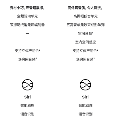
身材小巧，声音超震撼。
高保真音质，令人沉浸。
全频驱动单元
高振幅低音单元
双振动抵消无源辐射器
五高音单元波束成形阵列
—
空间音频
脚
¹
注
—
室内空间感应
支持立体声组合
脚
²
支持立体声组合
脚
²
注
注
多房间音频
脚
³
多房间音频
脚
³
注
注
Siri
Siri
智能助理
智能助理
语音识别
语音识别