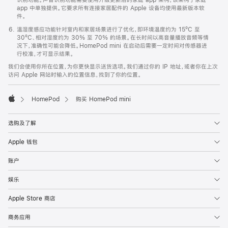
app 中单独提供。它要求所有连接家居配件的 Apple 设备均使用最新版本软
件。
温湿度感应功能针对室内和家居场景进行了优化，即环境温度约为 15ºC 至
30ºC、相对湿度约为 30% 至 70% 的场景。在长时间以高音量播放音频等情
况下，准确性可能会降低。HomePod mini 在启动后需要一定时间对传感器进
行校准，才可显示结果。
我们会使用你所在位置，为你更快显示送货选项。我们通过你的 IP 地址，或者你在上次
访问 Apple 网站时输入的位置信息，找到了你的位置。
HomePod
购买 HomePod mini
Apple
选购及了解
Apple 钱包
账户
娱乐
Apple Store 商店
商务应用