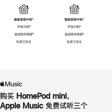
智能家居中枢
脚
⁴
智能家居中枢
脚
⁴
注
注
声音识别
脚
⁵
声音识别
脚
⁵
注
注
温湿度传感器
脚
⁶
温湿度传感器
脚
⁶
注
注
私密又安全
私密又安全
购买 HomePod mini，
Apple Music 免费试听三个