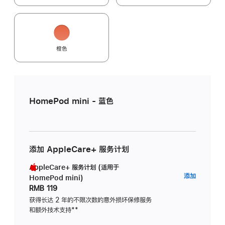
橙色
HomePod mini - 蓝色
添加 AppleCare+ 服务计划
AppleCare+ 服务计划 (适用于
AppleC
添加
HomePod mini)
服
RMB 119
务
获得长达 2 年的不限次数的意外损坏保修服务
和额外技术支持
脚
**
计
注