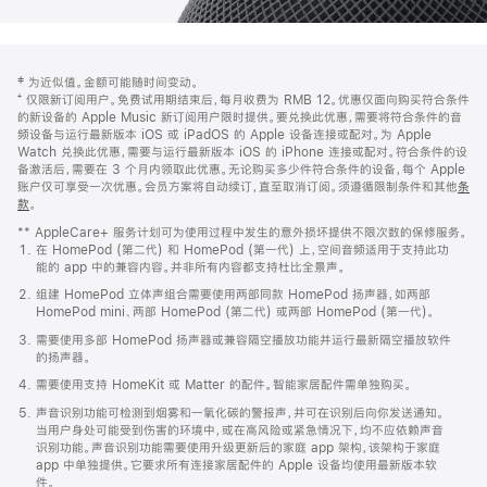
网
脚
‡ 为近似值。金额可能随时间变动。
注
页
⁺ 仅限新订阅用户。免费试用期结束后，每月收费为 RMB 12。优惠仅面向购买符合条件
页
的新设备的 Apple Music 新订阅用户限时提供。要兑换此优惠，需要将符合条件的音
频设备与运行最新版本 iOS 或 iPadOS 的 Apple 设备连接或配对。为 Apple
脚
Watch 兑换此优惠，需要与运行最新版本 iOS 的 iPhone 连接或配对。符合条件的设
备激活后，需要在 3 个月内领取此优惠。无论购买多少件符合条件的设备，每个 Apple
账户仅可享受一次优惠。会员方案将自动续订，直至取消订阅。须遵循限制条件和其他
条
款
。
(在
新
** AppleCare+ 服务计划可为使用过程中发生的意外损坏提供不限次数的保修服务。
窗
在 HomePod (第二代) 和 HomePod (第一代) 上，空间音频适用于支持此功
口
能的 app 中的兼容内容。并非所有内容都支持杜比全景声。
中
打
组建 HomePod 立体声组合需要使用两部同款 HomePod 扬声器，如两部
开)
HomePod mini、两部 HomePod (第二代) 或两部 HomePod (第一代)。
需要使用多部 HomePod 扬声器或兼容隔空播放功能并运行最新隔空播放软件
的扬声器。
需要使用支持 HomeKit 或 Matter 的配件。智能家居配件需单独购买。
声音识别功能可检测到烟雾和一氧化碳的警报声，并可在识别后向你发送通知。
当用户身处可能受到伤害的环境中，或在高风险或紧急情况下，均不应依赖声音
识别功能。声音识别功能需要使用升级更新后的家庭 app 架构，该架构于家庭
app 中单独提供。它要求所有连接家居配件的 Apple 设备均使用最新版本软
件。