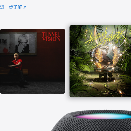
注
进一步了解
Apple
(在
Music
新
窗
口
中
打
开)