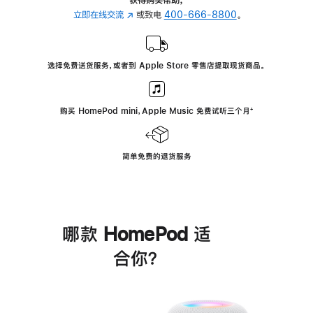
立即在线交流
(在
或致电
400-666-8800
。
新
窗
口
选择免费送货服务，或者到 Apple Store 零售店提取现货商品。
中
打
开)
购买 HomePod mini，Apple Music 免费试听三个月
脚
⁺
注
简单免费的退货服务
哪款 HomePod 适
合你？
进
一
步