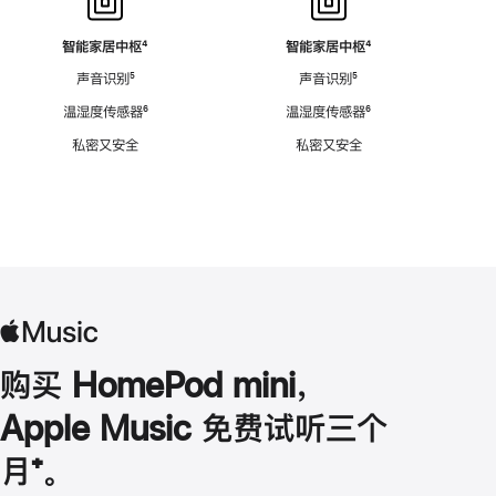
智能家居中枢
脚
⁴
智能家居中枢
脚
⁴
注
注
声音识别
脚
⁵
声音识别
脚
⁵
注
注
温湿度传感器
脚
⁶
温湿度传感器
脚
⁶
注
注
私密又安全
私密又安全
购买 HomePod mini，
Apple Music 免费试听三个
月
脚
⁺。