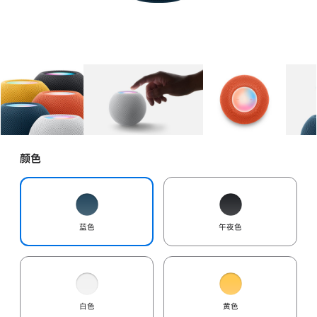
图库
图像
1
图库
图像
2
图库
图像
3
颜色
蓝色
午夜色
白色
黄色