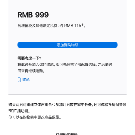
划
(适
RMB 999
用
于
含增值税及其他法定税费：约 RMB 115‡。
HomeP
mini)
添加到购物袋
需要考虑一下？
将此设备加入你的收藏，即可先保留全部配置选择，之后随时
回来再继续选购。
收藏
购买两只可组建立体声组合
脚
²；多加几只放在家中各处，还可体验多‍房‍间音频
脚
³和广播功能。
注
注
你可以在购物袋中更改商品数量。
获得购买帮助，