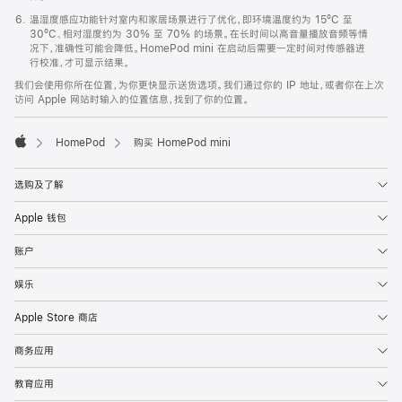
温湿度感应功能针对室内和家居场景进行了优化，即环境温度约为 15ºC 至
30ºC、相对湿度约为 30% 至 70% 的场景。在长时间以高音量播放音频等情
况下，准确性可能会降低。HomePod mini 在启动后需要一定时间对传感器进
行校准，才可显示结果。
我们会使用你所在位置，为你更快显示送货选项。我们通过你的 IP 地址，或者你在上次
访问 Apple 网站时输入的位置信息，找到了你的位置。
HomePod
购买 HomePod mini
Apple
选购及了解
Apple 钱包
账户
娱乐
Apple Store 商店
商务应用
教育应用