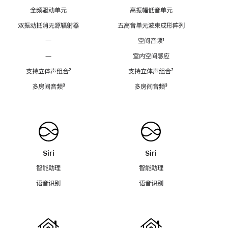
全频驱动单元
高振幅低音单元
双振动抵消无源辐射器
五高音单元波束成形阵列
—
空间音频
脚
¹
注
—
室内空间感应
支持立体声组合
脚
²
支持立体声组合
脚
²
注
注
多房间音频
脚
³
多房间音频
脚
³
注
注
Siri
Siri
智能助理
智能助理
语音识别
语音识别