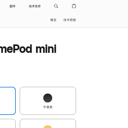
配件
技术支持
概览
技术规格
ePod mini
午夜色