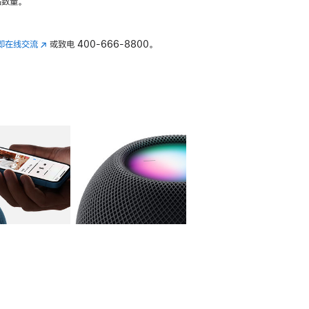
数量。
即在线交流
(在
或致电
400-666-8800。
新
窗
口
中
打
开)
库
图像
4
图库
图像
5