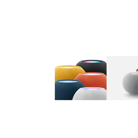
图库
图像
1