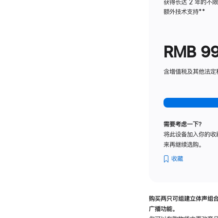
获得长达 2 年的不
额外技术支持
脚
**
注
RMB 9
含增值税及其他法定税费
需要考虑一下？
将此设备加入你的收
来再继续选购。
收藏
购买两只可组建立体声组
广播功能。