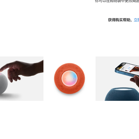
你可以在购物袋中更改商品
获得购买帮助，
立
图库
图像
2
图库
图像
3
图