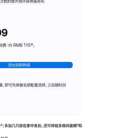
务
限次数的意外损坏保修服务和
计
划
(适
99
用
于
：约 RMB 115‡。
HomePod
mini)
添加到购物袋
藏，即可先保留全部配置选择，之后随时回
合
脚
²；多加几只放在家中各处，还可体验多‍房‍间音频
脚
³和
注
注