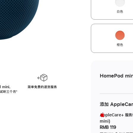
白色
橙色
HomePod min
 mini，
简单免费的退货服务
免费试听三个月
脚
⁺
注
添加 AppleCa
AppleCare+ 服
mini)
RMB 119