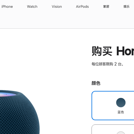
iPhone
Watch
Vision
AirPods
家居
娱乐
购买 Hom
每位顾客限购 2 台。
颜色
蓝色