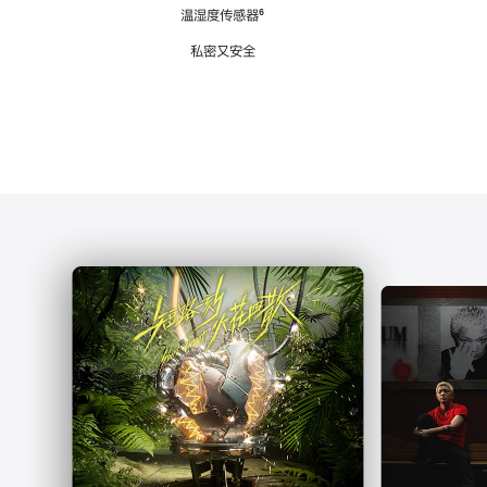
注
温湿度传感器
脚
⁶
注
私密又安全