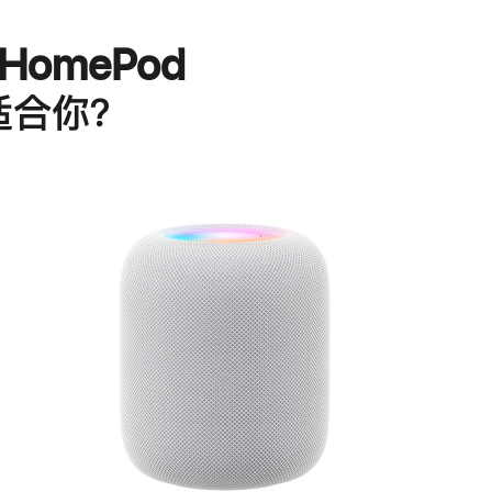
HomePod
适合你？
进
一
步
了
解
HomePod<