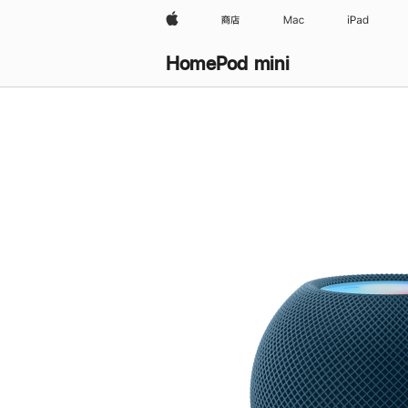
Apple
商店
Mac
iPad
HomePod mini
购
买
HomePod mini