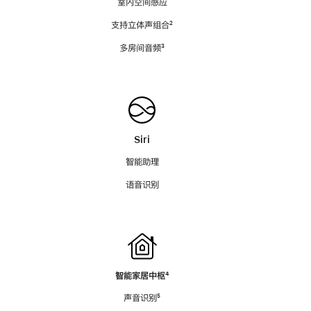
室内空间感应
支持立体声组合
脚
²
注
多房间音频
脚
³
注
Siri
智能助理
语音识别
智能家居中枢
脚
⁴
注
声音识别
脚
⁵