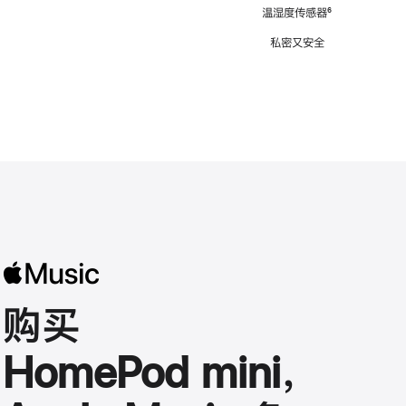
注
温湿度传感器
脚
⁶
注
私密又安全
购买
HomePod mini，