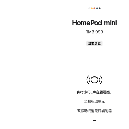
HomePod mini
RMB 999
HomePod
当前浏览
mini
身材小巧，声音超震撼。
全频驱动单元
双振动抵消无源辐射器
—