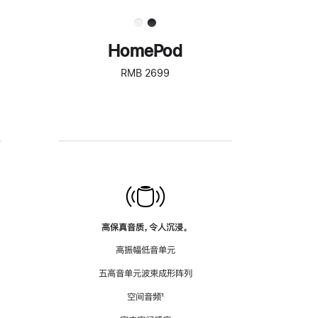
HomePod
RMB 2699
高保真音质，令人沉浸。
高振幅低音单元
五高音单元波束成形阵列
空间音频
脚
¹
注