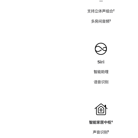
—
支持立体声组合
脚
²
注
多房间音频
脚
³
注
Siri
智能助理
语音识别
智能家居中枢
脚
⁴
注
声音识别
脚
⁵