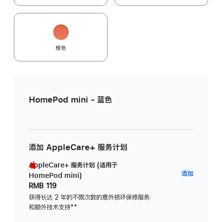
橙色
HomePod mini - 蓝色
添加 AppleCare+ 服务计划
AppleCare+ 服务计划 (适用于
AppleC
添加
HomePod mini)
服
RMB 119
务
获得长达 2 年的不限次数的意外损坏保修服务
和额外技术支持
脚
**
计
注