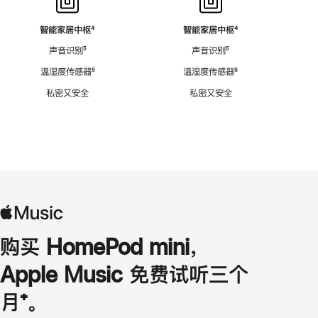
智能家居中枢
脚
⁴
智能家居中枢
脚
⁴
注
注
声音识别
脚
⁵
声音识别
脚
⁵
注
注
温湿度传感器
脚
⁶
温湿度传感器
脚
⁶
注
注
私密又安全
私密又安全
购买 HomePod mini，
Apple Music 免费试听三个
月
脚
⁺。