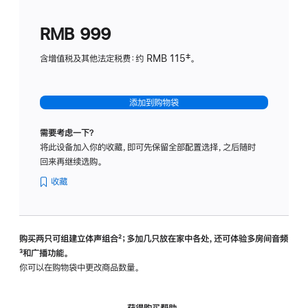
划
(适
RMB 999
用
于
含增值税及其他法定税费：约 RMB 115‡。
HomeP
mini)
添加到购物袋
需要考虑一下？
将此设备加入你的收藏，即可先保留全部配置选择，之后随时
回来再继续选购。
收藏
购买两只可组建立体声组合
脚
²；多加几只放在家中各处，还可体验多‍房‍间音频
脚
³和广播功能。
注
注
你可以在购物袋中更改商品数量。
获得购买帮助，