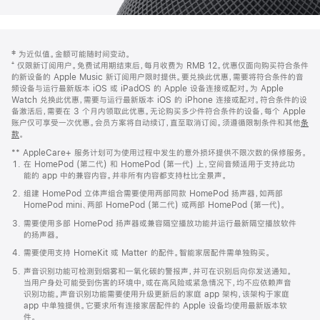
网
脚
‡ 为近似值。金额可能随时间变动。
注
页
⁺ 仅限新订阅用户。免费试用期结束后，每月收费为 RMB 12。优惠仅面向购买符合条件
页
的新设备的 Apple Music 新订阅用户限时提供。要兑换此优惠，需要将符合条件的音
频设备与运行最新版本 iOS 或 iPadOS 的 Apple 设备连接或配对。为 Apple
脚
Watch 兑换此优惠，需要与运行最新版本 iOS 的 iPhone 连接或配对。符合条件的设
备激活后，需要在 3 个月内领取此优惠。无论购买多少件符合条件的设备，每个 Apple
账户仅可享受一次优惠。会员方案将自动续订，直至取消订阅。须遵循限制条件和其他
条
款
。
(在
新
** AppleCare+ 服务计划可为使用过程中发生的意外损坏提供不限次数的保修服务。
窗
在 HomePod (第二代) 和 HomePod (第一代) 上，空间音频适用于支持此功
口
能的 app 中的兼容内容。并非所有内容都支持杜比全景声。
中
打
组建 HomePod 立体声组合需要使用两部同款 HomePod 扬声器，如两部
开)
HomePod mini、两部 HomePod (第二代) 或两部 HomePod (第一代)。
需要使用多部 HomePod 扬声器或兼容隔空播放功能并运行最新隔空播放软件
的扬声器。
需要使用支持 HomeKit 或 Matter 的配件。智能家居配件需单独购买。
声音识别功能可检测到烟雾和一氧化碳的警报声，并可在识别后向你发送通知。
当用户身处可能受到伤害的环境中，或在高风险或紧急情况下，均不应依赖声音
识别功能。声音识别功能需要使用升级更新后的家庭 app 架构，该架构于家庭
app 中单独提供。它要求所有连接家居配件的 Apple 设备均使用最新版本软
件。