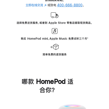
立即在线交流
(在
或致电
400-666-8800
。
新
窗
口
选择免费送货服务，或者到 Apple Store 零售店提取现货商品。
中
打
开)
购买 HomePod mini，Apple Music 免费试听三个月
脚
⁺
注
简单免费的退货服务
哪款 HomePod 适
合你？
进
一
步