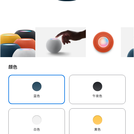
图库
图像
1
图库
图像
2
图库
图像
3
颜色
蓝色
午夜色
白色
黄色