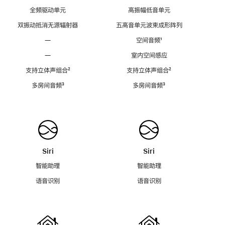
全频驱动单元
高振幅低音单元
双振动抵消无源辐射器
五高音单元波束成形阵列
—
空间音频
脚
¹
注
—
室内空间感应
支持立体声组合
脚
²
支持立体声组合
脚
²
注
注
多房间音频
脚
³
多房间音频
脚
³
注
注
Siri
Siri
智能助理
智能助理
语音识别
语音识别