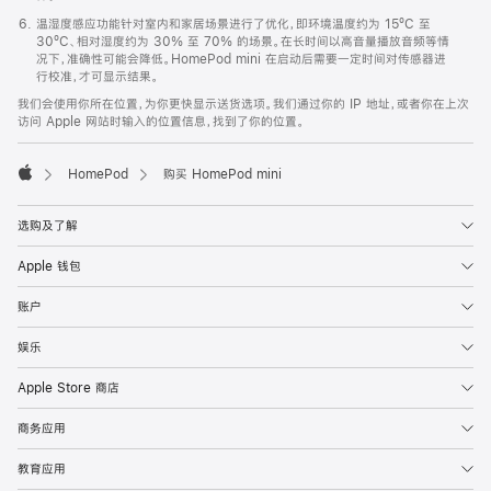
温湿度感应功能针对室内和家居场景进行了优化，即环境温度约为 15ºC 至
30ºC、相对湿度约为 30% 至 70% 的场景。在长时间以高音量播放音频等情
况下，准确性可能会降低。HomePod mini 在启动后需要一定时间对传感器进
行校准，才可显示结果。
我们会使用你所在位置，为你更快显示送货选项。我们通过你的 IP 地址，或者你在上次
访问 Apple 网站时输入的位置信息，找到了你的位置。
HomePod
购买 HomePod mini
Apple
选购及了解
Apple 钱包
账户
娱乐
Apple Store 商店
商务应用
教育应用