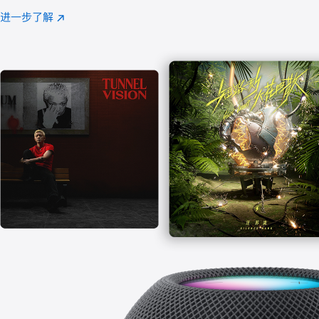
注
进一步了解
Apple
(在
Music
新
窗
口
中
打
开)