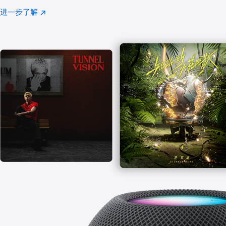
注
进一步了解
Apple
(在
Music
新
窗
口
中
打
开)