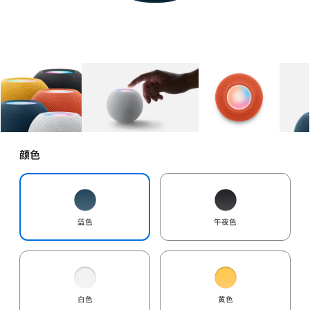
图库
图像
1
图库
图像
2
图库
图像
3
颜色
蓝色
午夜色
白色
黄色