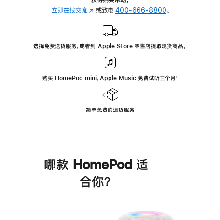
立即在线交流
(在
或致电
400-666-8800
。
新
窗
口
选择免费送货服务，或者到 Apple Store 零售店提取现货商品。
中
打
开)
购买 HomePod mini，Apple Music 免费试听三个月
脚
⁺
注
简单免费的退货服务
哪款 HomePod 适
合你？
进
一
步