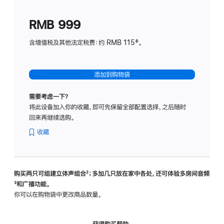
划
(适
RMB 999
用
于
含增值税及其他法定税费：约 RMB 115‡。
HomeP
mini)
添加到购物袋
需要考虑一下？
将此设备加入你的收藏，即可先保留全部配置选择，之后随时
回来再继续选购。
收藏
购买两只可组建立体声组合
脚
²；多加几只放在家中各处，还可体验多‍房‍间音频
脚
³和广播功能。
注
注
你可以在购物袋中更改商品数量。
获得购买帮助，