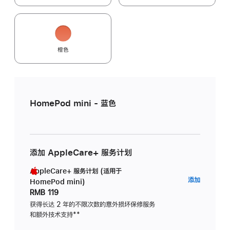
橙色
HomePod mini - 蓝色
添加 AppleCare+ 服务计划
AppleCare+ 服务计划 (适用于
AppleC
添加
HomePod mini)
服
RMB 119
务
获得长达 2 年的不限次数的意外损坏保修服务
和额外技术支持
脚
**
计
注