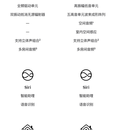
全频驱动单元
高振幅低音单元
双振动抵消无源辐射器
五高音单元波束成形阵列
—
空间音频
脚
¹
注
—
室内空间感应
支持立体声组合
脚
²
支持立体声组合
脚
²
注
注
多房间音频
脚
³
多房间音频
脚
³
注
注
Siri
Siri
智能助理
智能助理
语音识别
语音识别