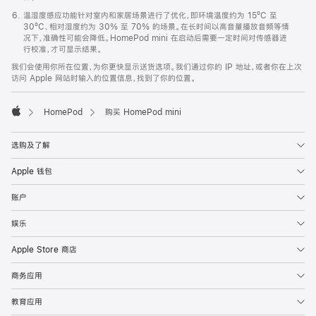
温湿度感应功能针对室内和家居场景进行了优化，即环境温度约为 15ºC 至
30ºC、相对湿度约为 30% 至 70% 的场景。在长时间以高音量播放音频等情
况下，准确性可能会降低。HomePod mini 在启动后需要一定时间对传感器进
行校准，才可显示结果。
我们会使用你所在位置，为你更快显示送货选项。我们通过你的 IP 地址，或者你在上次
访问 Apple 网站时输入的位置信息，找到了你的位置。
HomePod
购买 HomePod mini
Apple
选购及了解
Apple 钱包
账户
娱乐
Apple Store 商店
商务应用
教育应用