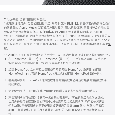
网
脚
‡ 为近似值。金额可能随时间变动。
注
页
⁺ 仅限新订阅用户。免费试用期结束后，每月收费为 RMB 12。优惠仅面向购买符合条件
页
的新设备的 Apple Music 新订阅用户限时提供。要兑换此优惠，需要将符合条件的音
频设备与运行最新版本 iOS 或 iPadOS 的 Apple 设备连接或配对。为 Apple
脚
Watch 兑换此优惠，需要与运行最新版本 iOS 的 iPhone 连接或配对。符合条件的设
备激活后，需要在 3 个月内领取此优惠。无论购买多少件符合条件的设备，每个 Apple
账户仅可享受一次优惠。会员方案将自动续订，直至取消订阅。须遵循限制条件和其他
条
款
。
(在
新
** AppleCare+ 服务计划可为使用过程中发生的意外损坏提供不限次数的保修服务。
窗
在 HomePod (第二代) 和 HomePod (第一代) 上，空间音频适用于支持此功
口
能的 app 中的兼容内容。并非所有内容都支持杜比全景声。
中
打
组建 HomePod 立体声组合需要使用两部同款 HomePod 扬声器，如两部
开)
HomePod mini、两部 HomePod (第二代) 或两部 HomePod (第一代)。
需要使用多部 HomePod 扬声器或兼容隔空播放功能并运行最新隔空播放软件
的扬声器。
需要使用支持 HomeKit 或 Matter 的配件。智能家居配件需单独购买。
声音识别功能可检测到烟雾和一氧化碳的警报声，并可在识别后向你发送通知。
当用户身处可能受到伤害的环境中，或在高风险或紧急情况下，均不应依赖声音
识别功能。声音识别功能需要使用升级更新后的家庭 app 架构，该架构于家庭
app 中单独提供。它要求所有连接家居配件的 Apple 设备均使用最新版本软
件。