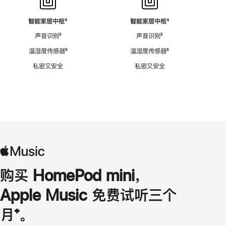
智能家居中枢
脚
⁴
智能家居中枢
脚
⁴
注
注
声音识别
脚
⁵
声音识别
脚
⁵
注
注
温湿度传感器
脚
⁶
温湿度传感器
脚
⁶
注
注
私密又安全
私密又安全
购买 HomePod mini，
Apple Music 免费试听三个
月
脚
⁺。