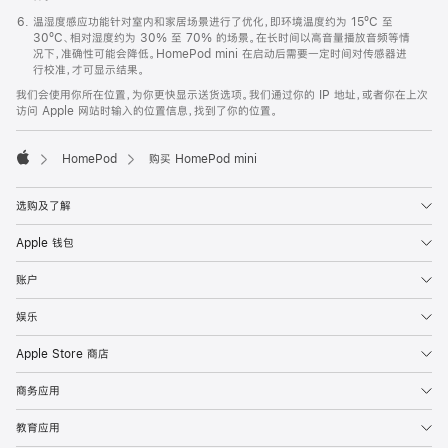
温湿度感应功能针对室内和家居场景进行了优化，即环境温度约为 15ºC 至
30ºC、相对湿度约为 30% 至 70% 的场景。在长时间以高音量播放音频等情
况下，准确性可能会降低。HomePod mini 在启动后需要一定时间对传感器进
行校准，才可显示结果。
我们会使用你所在位置，为你更快显示送货选项。我们通过你的 IP 地址，或者你在上次
访问 Apple 网站时输入的位置信息，找到了你的位置。
HomePod
购买 HomePod mini
Apple
选购及了解
Apple 钱包
账户
娱乐
Apple Store 商店
商务应用
教育应用