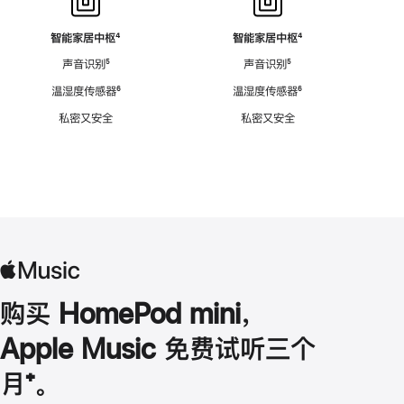
智能家居中枢
脚
⁴
智能家居中枢
脚
⁴
注
注
声音识别
脚
⁵
声音识别
脚
⁵
注
注
温湿度传感器
脚
⁶
温湿度传感器
脚
⁶
注
注
私密又安全
私密又安全
购买 HomePod mini，
Apple Music 免费试听三个
月
脚
⁺。