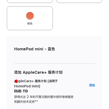
橙色
HomePod mini - 蓝色
添加 AppleCare+ 服务计划
AppleCare+ 服务计划 (适用于
AppleC
添加
HomePod mini)
服
RMB 119
务
获得长达 2 年的不限次数的意外损坏保修服务
和额外技术支持
脚
**
计
注