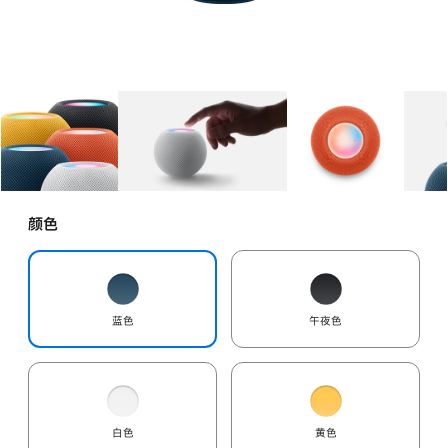
图库
图像
1
图库
图像
2
图库
图像
3
颜色
蓝色
午夜色
白色
黄色