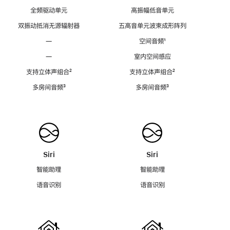
全频驱动单元
高振幅低音单元
双振动抵消无源辐射器
五高音单元波束成形阵列
—
空间音频
脚
¹
注
—
室内空间感应
支持立体声组合
脚
²
支持立体声组合
脚
²
注
注
多房间音频
脚
³
多房间音频
脚
³
注
注
Siri
Siri
智能助理
智能助理
语音识别
语音识别