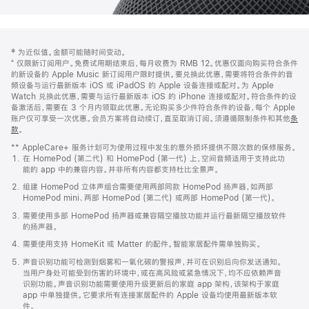
网
脚
‡ 为近似值。金额可能随时间变动。
注
页
⁺ 仅限新订阅用户。免费试用期结束后，每月收费为 RMB 12。优惠仅面向购买符合条件
页
的新设备的 Apple Music 新订阅用户限时提供。要兑换此优惠，需要将符合条件的音
频设备与运行最新版本 iOS 或 iPadOS 的 Apple 设备连接或配对。为 Apple
脚
Watch 兑换此优惠，需要与运行最新版本 iOS 的 iPhone 连接或配对。符合条件的设
备激活后，需要在 3 个月内领取此优惠。无论购买多少件符合条件的设备，每个 Apple
账户仅可享受一次优惠。会员方案将自动续订，直至取消订阅。须遵循限制条件和其他
条
款
。
(在
新
** AppleCare+ 服务计划可为使用过程中发生的意外损坏提供不限次数的保修服务。
窗
在 HomePod (第二代) 和 HomePod (第一代) 上，空间音频适用于支持此功
口
能的 app 中的兼容内容。并非所有内容都支持杜比全景声。
中
打
组建 HomePod 立体声组合需要使用两部同款 HomePod 扬声器，如两部
开)
HomePod mini、两部 HomePod (第二代) 或两部 HomePod (第一代)。
需要使用多部 HomePod 扬声器或兼容隔空播放功能并运行最新隔空播放软件
的扬声器。
需要使用支持 HomeKit 或 Matter 的配件。智能家居配件需单独购买。
声音识别功能可检测到烟雾和一氧化碳的警报声，并可在识别后向你发送通知。
当用户身处可能受到伤害的环境中，或在高风险或紧急情况下，均不应依赖声音
识别功能。声音识别功能需要使用升级更新后的家庭 app 架构，该架构于家庭
app 中单独提供。它要求所有连接家居配件的 Apple 设备均使用最新版本软
件。