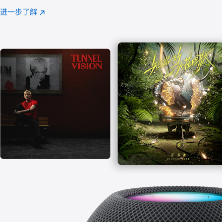
注
进一步了解
Apple
(在
Music
新
窗
口
中
打
开)