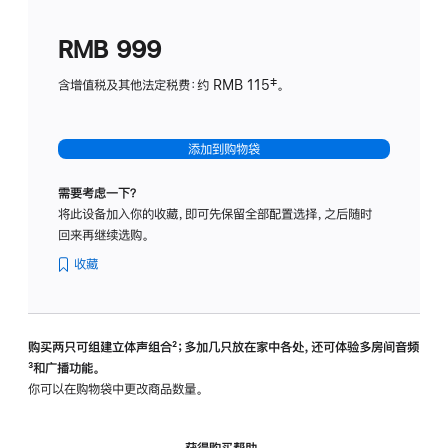
划
(适
RMB 999
用
于
含增值税及其他法定税费：约 RMB 115‡。
HomeP
mini)
添加到购物袋
需要考虑一下？
将此设备加入你的收藏，即可先保留全部配置选择，之后随时
回来再继续选购。
收藏
购买两只可组建立体声组合
脚
²；多加几只放在家中各处，还可体验多‍房‍间音频
脚
³和广播功能。
注
注
你可以在购物袋中更改商品数量。
获得购买帮助，