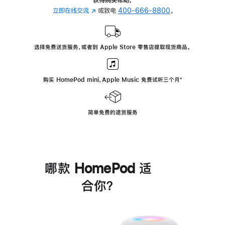
立即在线交流
(在
或致电
400-666-8800
。
新
窗
口
选择免费送货服务，或者到 Apple Store 零售店提取现货商品。
中
打
开)
购买 HomePod mini，Apple Music 免费试听三个月
脚
⁺
注
简单免费的退货服务
哪款 HomePod 适
合你？
进
一
步