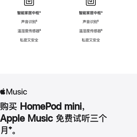
智能家居中枢
脚
⁴
智能家居中枢
脚
⁴
注
注
声音识别
脚
⁵
声音识别
脚
⁵
注
注
温湿度传感器
脚
⁶
温湿度传感器
脚
⁶
注
注
私密又安全
私密又安全
购买 HomePod mini，
Apple Music 免费试听三个
月
脚
⁺。