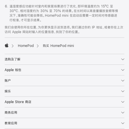
温湿度感应功能针对室内和家居场景进行了优化，即环境温度约为 15ºC 至
30ºC、相对湿度约为 30% 至 70% 的场景。在长时间以高音量播放音频等情
况下，准确性可能会降低。HomePod mini 在启动后需要一定时间对传感器进
行校准，才可显示结果。
我们会使用你所在位置，为你更快显示送货选项。我们通过你的 IP 地址，或者你在上次
访问 Apple 网站时输入的位置信息，找到了你的位置。
HomePod
购买 HomePod mini
Apple
选购及了解
Apple 钱包
账户
娱乐
Apple Store 商店
商务应用
教育应用