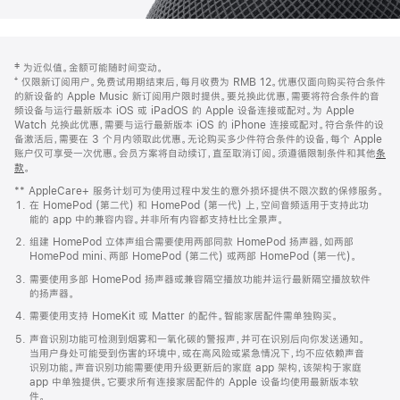
网
脚
‡ 为近似值。金额可能随时间变动。
注
页
⁺ 仅限新订阅用户。免费试用期结束后，每月收费为 RMB 12。优惠仅面向购买符合条件
页
的新设备的 Apple Music 新订阅用户限时提供。要兑换此优惠，需要将符合条件的音
频设备与运行最新版本 iOS 或 iPadOS 的 Apple 设备连接或配对。为 Apple
脚
Watch 兑换此优惠，需要与运行最新版本 iOS 的 iPhone 连接或配对。符合条件的设
备激活后，需要在 3 个月内领取此优惠。无论购买多少件符合条件的设备，每个 Apple
账户仅可享受一次优惠。会员方案将自动续订，直至取消订阅。须遵循限制条件和其他
条
款
。
(在
新
** AppleCare+ 服务计划可为使用过程中发生的意外损坏提供不限次数的保修服务。
窗
在 HomePod (第二代) 和 HomePod (第一代) 上，空间音频适用于支持此功
口
能的 app 中的兼容内容。并非所有内容都支持杜比全景声。
中
打
组建 HomePod 立体声组合需要使用两部同款 HomePod 扬声器，如两部
开)
HomePod mini、两部 HomePod (第二代) 或两部 HomePod (第一代)。
需要使用多部 HomePod 扬声器或兼容隔空播放功能并运行最新隔空播放软件
的扬声器。
需要使用支持 HomeKit 或 Matter 的配件。智能家居配件需单独购买。
声音识别功能可检测到烟雾和一氧化碳的警报声，并可在识别后向你发送通知。
当用户身处可能受到伤害的环境中，或在高风险或紧急情况下，均不应依赖声音
识别功能。声音识别功能需要使用升级更新后的家庭 app 架构，该架构于家庭
app 中单独提供。它要求所有连接家居配件的 Apple 设备均使用最新版本软
件。