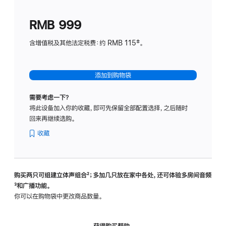
划
(适
RMB 999
用
于
含增值税及其他法定税费：约 RMB 115‡。
HomeP
mini)
添加到购物袋
需要考虑一下？
将此设备加入你的收藏，即可先保留全部配置选择，之后随时
回来再继续选购。
收藏
购买两只可组建立体声组合
脚
²；多加几只放在家中各处，还可体验多‍房‍间音频
脚
³和广播功能。
注
注
你可以在购物袋中更改商品数量。
获得购买帮助，