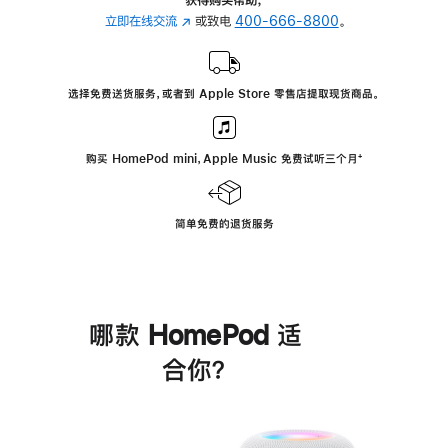
立即在线交流
(在
或致电
400-666-8800
。
新
窗
口
选择免费送货服务，或者到 Apple Store 零售店提取现货商品。
中
打
开)
购买 HomePod mini，Apple Music 免费试听三个月
脚
⁺
注
简单免费的退货服务
哪款 HomePod 适
合你？
进
一
步