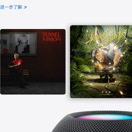
注
进一步了解
Apple
(在
Music
新
窗
口
中
打
开)