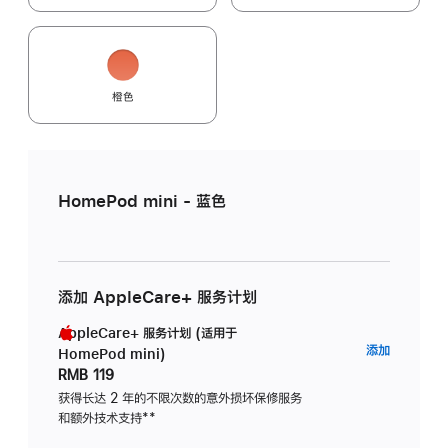
橙色
HomePod mini - 蓝色
添加 AppleCare+ 服务计划
AppleCare+ 服务计划 (适用于
AppleC
添加
HomePod mini)
服
RMB 119
务
获得长达 2 年的不限次数的意外损坏保修服务
和额外技术支持
脚
**
计
注