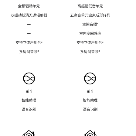
全频驱动单元
高振幅低音单元
双振动抵消无源辐射器
五高音单元波束成形阵列
—
空间音频
脚
¹
注
—
室内空间感应
支持立体声组合
脚
²
支持立体声组合
脚
²
注
注
多房间音频
脚
³
多房间音频
脚
³
注
注
Siri
Siri
智能助理
智能助理
语音识别
语音识别