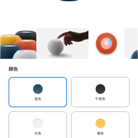
图库
图像
1
图库
图像
2
图库
图像
3
颜色
蓝色
午夜色
白色
黄色