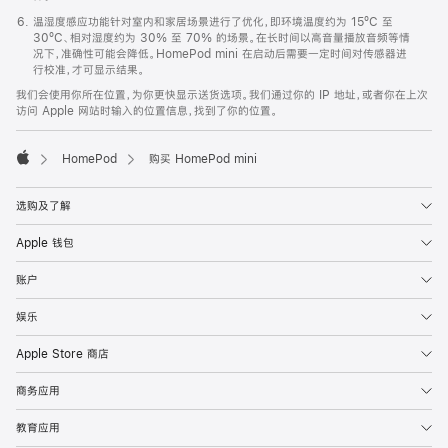
温湿度感应功能针对室内和家居场景进行了优化，即环境温度约为 15ºC 至
30ºC、相对湿度约为 30% 至 70% 的场景。在长时间以高音量播放音频等情
况下，准确性可能会降低。HomePod mini 在启动后需要一定时间对传感器进
行校准，才可显示结果。
我们会使用你所在位置，为你更快显示送货选项。我们通过你的 IP 地址，或者你在上次
访问 Apple 网站时输入的位置信息，找到了你的位置。
HomePod
购买 HomePod mini
Apple
选购及了解
Apple 钱包
账户
娱乐
Apple Store 商店
商务应用
教育应用