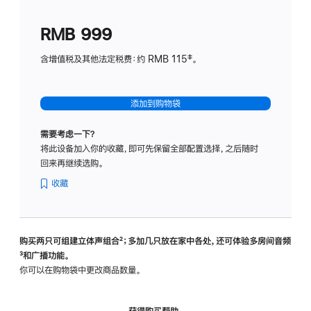
划
(适
RMB 999
用
于
含增值税及其他法定税费：约 RMB 115‡。
HomeP
mini)
添加到购物袋
需要考虑一下？
将此设备加入你的收藏，即可先保留全部配置选择，之后随时
回来再继续选购。
收藏
购买两只可组建立体声组合
脚
²；多加几只放在家中各处，还可体验多‍房‍间音频
脚
³和广播功能。
注
注
你可以在购物袋中更改商品数量。
获得购买帮助，