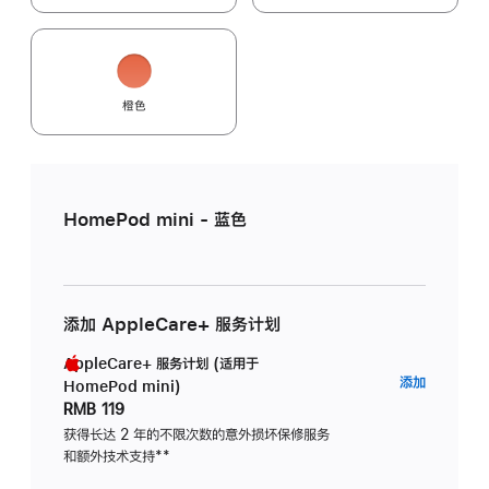
橙色
HomePod mini - 蓝色
添加 AppleCare+ 服务计划
AppleCare+ 服务计划 (适用于
AppleC
添加
HomePod mini)
服
RMB 119
务
获得长达 2 年的不限次数的意外损坏保修服务
和额外技术支持
脚
**
计
注