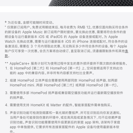
网
脚
‡ 为近似值。金额可能随时间变动。
注
页
⁺ 仅限新订阅用户。免费试用期结束后，每月收费为 RMB 12。优惠仅面向购买符合条件
页
的新设备的 Apple Music 新订阅用户限时提供。要兑换此优惠，需要将符合条件的音
频设备与运行最新版本 iOS 或 iPadOS 的 Apple 设备连接或配对。为 Apple
脚
Watch 兑换此优惠，需要与运行最新版本 iOS 的 iPhone 连接或配对。符合条件的设
备激活后，需要在 3 个月内领取此优惠。无论购买多少件符合条件的设备，每个 Apple
账户仅可享受一次优惠。会员方案将自动续订，直至取消订阅。须遵循限制条件和其他
条
款
。
(在
新
** AppleCare+ 服务计划可为使用过程中发生的意外损坏提供不限次数的保修服务。
窗
在 HomePod (第二代) 和 HomePod (第一代) 上，空间音频适用于支持此功
口
能的 app 中的兼容内容。并非所有内容都支持杜比全景声。
中
打
组建 HomePod 立体声组合需要使用两部同款 HomePod 扬声器，如两部
开)
HomePod mini、两部 HomePod (第二代) 或两部 HomePod (第一代)。
需要使用多部 HomePod 扬声器或兼容隔空播放功能并运行最新隔空播放软件
的扬声器。
需要使用支持 HomeKit 或 Matter 的配件。智能家居配件需单独购买。
声音识别功能可检测到烟雾和一氧化碳的警报声，并可在识别后向你发送通知。
当用户身处可能受到伤害的环境中，或在高风险或紧急情况下，均不应依赖声音
识别功能。声音识别功能需要使用升级更新后的家庭 app 架构，该架构于家庭
app 中单独提供。它要求所有连接家居配件的 Apple 设备均使用最新版本软
件。