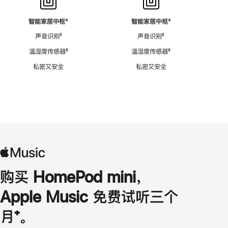
智能家居中枢
脚
⁴
智能家居中枢
脚
⁴
注
注
声音识别
脚
⁵
声音识别
脚
⁵
注
注
温湿度传感器
脚
⁶
温湿度传感器
脚
⁶
注
注
私密又安全
私密又安全
购买 HomePod mini，
Apple Music 免费试听三个
月
脚
⁺。