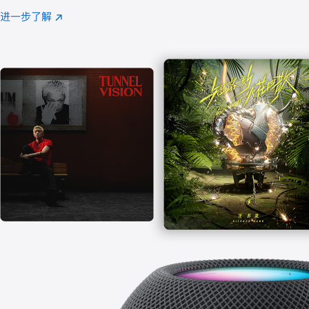
注
进一步了解
Apple
(在
Music
新
窗
口
中
打
开)