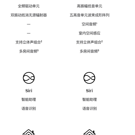
全频驱动单元
高振幅低音单元
双振动抵消无源辐射器
五高音单元波束成形阵列
—
空间音频
脚
¹
注
—
室内空间感应
支持立体声组合
脚
²
支持立体声组合
脚
²
注
注
多房间音频
脚
³
多房间音频
脚
³
注
注
Siri
Siri
智能助理
智能助理
语音识别
语音识别