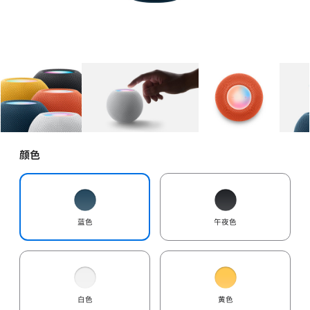
图库
图像
1
图库
图像
2
图库
图像
3
颜色
蓝色
午夜色
白色
黄色