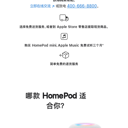
立即在线交流
(在
或致电
400-666-8800
。
新
窗
口
选择免费送货服务，或者到 Apple Store 零售店提取现货商品。
中
打
开)
购买 HomePod mini，Apple Music 免费试听三个月
脚
⁺
注
简单免费的退货服务
哪款 HomePod 适
合你？
进
一
步