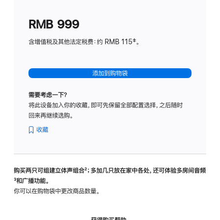
划
(适
RMB 999
用
于
含增值税及其他法定税费：约 RMB 115‡。
HomeP
mini)
添加到购物袋
需要考虑一下？
将此设备加入你的收藏，即可先保留全部配置选择，之后随时
回来再继续选购。
收藏
购买两只可组建立体声组合
脚
²；多加几只放在家中各处，还可体验多‍房‍间音频
脚
³和广播功能。
注
注
你可以在购物袋中更改商品数量。
获得购买帮助，