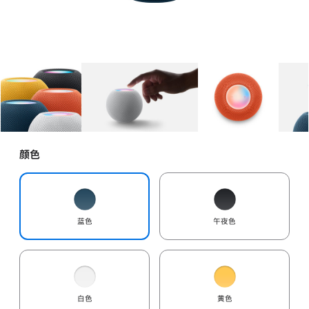
图库
图像
1
图库
图像
2
图库
图像
3
颜色
蓝色
午夜色
白色
黄色