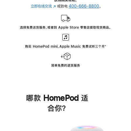
立即在线交流
(在
或致电
400-666-8800
。
新
窗
口
选择免费送货服务，或者到 Apple Store 零售店提取现货商品。
中
打
开)
购买 HomePod mini，Apple Music 免费试听三个月
脚
⁺
注
简单免费的退货服务
哪款 HomePod 适
合你？
进
一
步