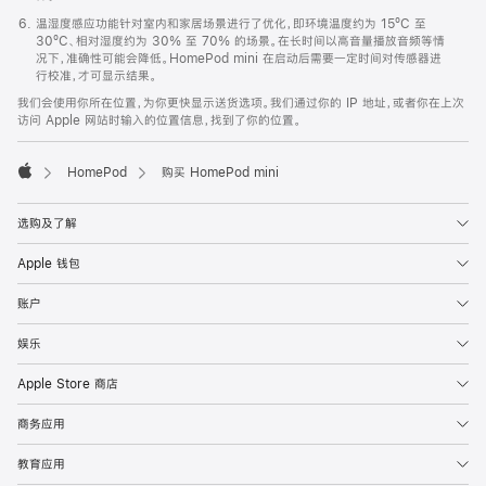
温湿度感应功能针对室内和家居场景进行了优化，即环境温度约为 15ºC 至
30ºC、相对湿度约为 30% 至 70% 的场景。在长时间以高音量播放音频等情
况下，准确性可能会降低。HomePod mini 在启动后需要一定时间对传感器进
行校准，才可显示结果。
我们会使用你所在位置，为你更快显示送货选项。我们通过你的 IP 地址，或者你在上次
访问 Apple 网站时输入的位置信息，找到了你的位置。
HomePod
购买 HomePod mini
Apple
选购及了解
Apple 钱包
账户
娱乐
Apple Store 商店
商务应用
教育应用