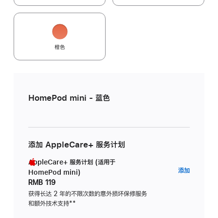
橙色
HomePod mini - 蓝色
添加 AppleCare+ 服务计划
AppleCare+ 服务计划 (适用于
AppleC
添加
HomePod mini)
服
RMB 119
务
获得长达 2 年的不限次数的意外损坏保修服务
和额外技术支持
脚
**
计
注