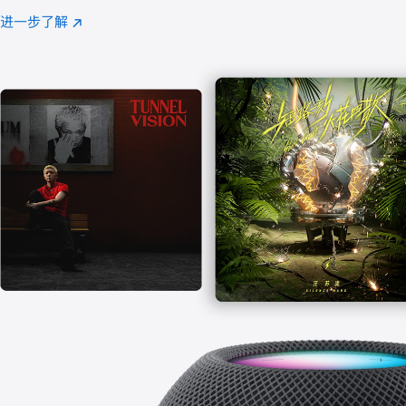
注
进一步了解
Apple
(在
Music
新
窗
口
中
打
开)