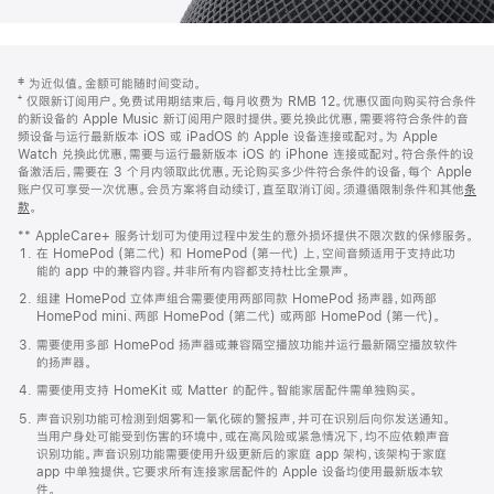
网
脚
‡ 为近似值。金额可能随时间变动。
注
页
⁺ 仅限新订阅用户。免费试用期结束后，每月收费为 RMB 12。优惠仅面向购买符合条件
页
的新设备的 Apple Music 新订阅用户限时提供。要兑换此优惠，需要将符合条件的音
频设备与运行最新版本 iOS 或 iPadOS 的 Apple 设备连接或配对。为 Apple
脚
Watch 兑换此优惠，需要与运行最新版本 iOS 的 iPhone 连接或配对。符合条件的设
备激活后，需要在 3 个月内领取此优惠。无论购买多少件符合条件的设备，每个 Apple
账户仅可享受一次优惠。会员方案将自动续订，直至取消订阅。须遵循限制条件和其他
条
款
。
(在
新
** AppleCare+ 服务计划可为使用过程中发生的意外损坏提供不限次数的保修服务。
窗
在 HomePod (第二代) 和 HomePod (第一代) 上，空间音频适用于支持此功
口
能的 app 中的兼容内容。并非所有内容都支持杜比全景声。
中
打
组建 HomePod 立体声组合需要使用两部同款 HomePod 扬声器，如两部
开)
HomePod mini、两部 HomePod (第二代) 或两部 HomePod (第一代)。
需要使用多部 HomePod 扬声器或兼容隔空播放功能并运行最新隔空播放软件
的扬声器。
需要使用支持 HomeKit 或 Matter 的配件。智能家居配件需单独购买。
声音识别功能可检测到烟雾和一氧化碳的警报声，并可在识别后向你发送通知。
当用户身处可能受到伤害的环境中，或在高风险或紧急情况下，均不应依赖声音
识别功能。声音识别功能需要使用升级更新后的家庭 app 架构，该架构于家庭
app 中单独提供。它要求所有连接家居配件的 Apple 设备均使用最新版本软
件。