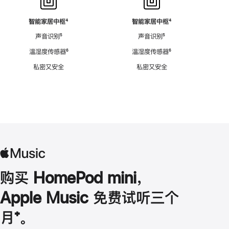
智能家居中枢
脚
⁴
智能家居中枢
脚
⁴
注
注
声音识别
脚
⁵
声音识别
脚
⁵
注
注
温湿度传感器
脚
⁶
温湿度传感器
脚
⁶
注
注
私密又安全
私密又安全
购买 HomePod mini，
Apple Music 免费试听三个
月
脚
⁺。