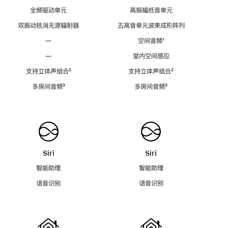
全频驱动单元
高振幅低音单元
双振动抵消无源辐射器
五高音单元波束成形阵列
—
空间音频
脚
¹
注
—
室内空间感应
支持立体声组合
脚
²
支持立体声组合
脚
²
注
注
多房间音频
脚
³
多房间音频
脚
³
注
注
Siri
Siri
智能助理
智能助理
语音识别
语音识别