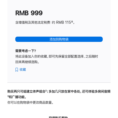
划
(适
RMB 999
用
于
含增值税及其他法定税费：约 RMB 115‡。
HomeP
mini)
添加到购物袋
需要考虑一下？
将此设备加入你的收藏，即可先保留全部配置选择，之后随时
回来再继续选购。
收藏
购买两只可组建立体声组合
脚
²；多加几只放在家中各处，还可体验多‍房‍间音频
脚
³和广播功能。
注
注
你可以在购物袋中更改商品数量。
获得购买帮助，