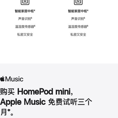
智能家居中枢
脚
⁴
智能家居中枢
脚
⁴
注
注
声音识别
脚
⁵
声音识别
脚
⁵
注
注
温湿度传感器
脚
⁶
温湿度传感器
脚
⁶
注
注
私密又安全
私密又安全
购买 HomePod mini，
Apple Music 免费试听三个
月
脚
⁺。