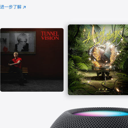
注
进一步了解
Apple
(在
Music
新
窗
口
中
打
开)