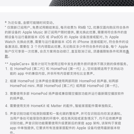
网
脚
‡ 为近似值。金额可能随时间变动。
注
页
⁺ 仅限新订阅用户。免费试用期结束后，每月收费为 RMB 12。优惠仅面向购买符合条件
页
的新设备的 Apple Music 新订阅用户限时提供。要兑换此优惠，需要将符合条件的音
频设备与运行最新版本 iOS 或 iPadOS 的 Apple 设备连接或配对。为 Apple
脚
Watch 兑换此优惠，需要与运行最新版本 iOS 的 iPhone 连接或配对。符合条件的设
备激活后，需要在 3 个月内领取此优惠。无论购买多少件符合条件的设备，每个 Apple
账户仅可享受一次优惠。会员方案将自动续订，直至取消订阅。须遵循限制条件和其他
条
款
。
(在
新
** AppleCare+ 服务计划可为使用过程中发生的意外损坏提供不限次数的保修服务。
窗
在 HomePod (第二代) 和 HomePod (第一代) 上，空间音频适用于支持此功
口
能的 app 中的兼容内容。并非所有内容都支持杜比全景声。
中
打
组建 HomePod 立体声组合需要使用两部同款 HomePod 扬声器，如两部
开)
HomePod mini、两部 HomePod (第二代) 或两部 HomePod (第一代)。
需要使用多部 HomePod 扬声器或兼容隔空播放功能并运行最新隔空播放软件
的扬声器。
需要使用支持 HomeKit 或 Matter 的配件。智能家居配件需单独购买。
声音识别功能可检测到烟雾和一氧化碳的警报声，并可在识别后向你发送通知。
当用户身处可能受到伤害的环境中，或在高风险或紧急情况下，均不应依赖声音
识别功能。声音识别功能需要使用升级更新后的家庭 app 架构，该架构于家庭
app 中单独提供。它要求所有连接家居配件的 Apple 设备均使用最新版本软
件。