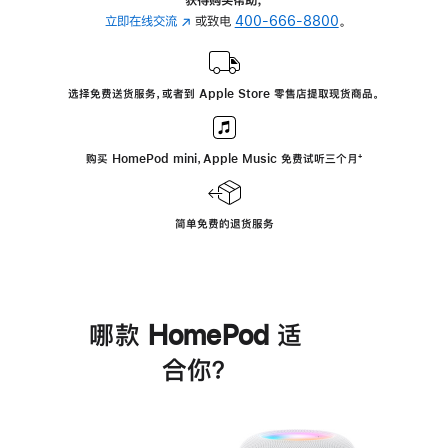
立即在线交流
(在
或致电
400-666-8800
。
新
窗
口
选择免费送货服务，或者到 Apple Store 零售店提取现货商品。
中
打
开)
购买 HomePod mini，Apple Music 免费试听三个月
脚
⁺
注
简单免费的退货服务
哪款 HomePod 适
合你？
进
一
步