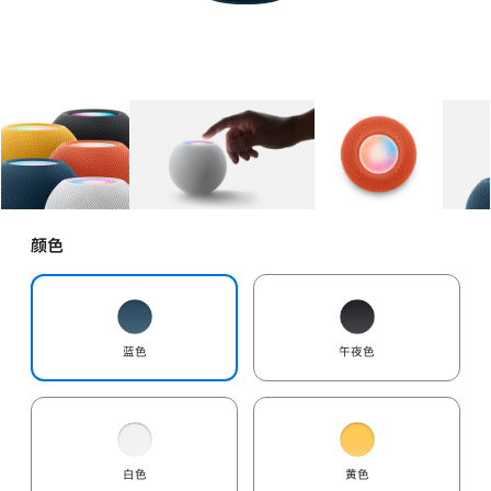
图库
图像
1
图库
图像
2
图库
图像
3
颜色
蓝色
午夜色
白色
黄色