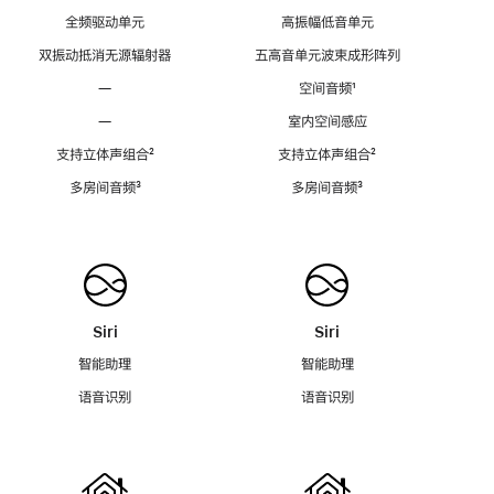
全频驱动单元
高振幅低音单元
双振动抵消无源辐射器
五高音单元波束成形阵列
—
空间音频
脚
¹
注
—
室内空间感应
支持立体声组合
脚
²
支持立体声组合
脚
²
注
注
多房间音频
脚
³
多房间音频
脚
³
注
注
Siri
Siri
智能助理
智能助理
语音识别
语音识别