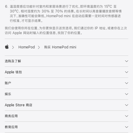
温湿度感应功能针对室内和家居场景进行了优化，即环境温度约为 15ºC 至
30ºC、相对湿度约为 30% 至 70% 的场景。在长时间以高音量播放音频等情
况下，准确性可能会降低。HomePod mini 在启动后需要一定时间对传感器进
行校准，才可显示结果。
我们会使用你所在位置，为你更快显示送货选项。我们通过你的 IP 地址，或者你在上次
访问 Apple 网站时输入的位置信息，找到了你的位置。
HomePod
购买 HomePod mini
Apple
选购及了解
Apple 钱包
账户
娱乐
Apple Store 商店
商务应用
教育应用