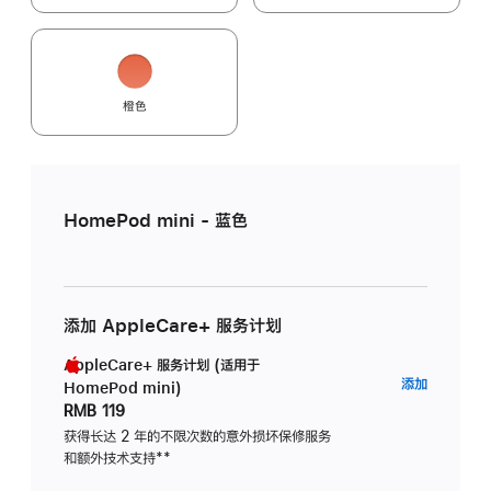
橙色
HomePod mini - 蓝色
添加 AppleCare+ 服务计划
AppleCare+ 服务计划 (适用于
AppleC
添加
HomePod mini)
服
RMB 119
务
获得长达 2 年的不限次数的意外损坏保修服务
和额外技术支持
脚
**
计
注