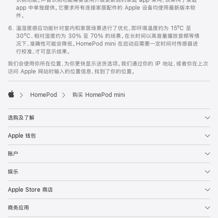
app 中单独提供。它要求所有连接家居配件的 Apple 设备均使用最新版本软
件。
温湿度感应功能针对室内和家居场景进行了优化，即环境温度约为 15ºC 至
30ºC、相对湿度约为 30% 至 70% 的场景。在长时间以高音量播放音频等情
况下，准确性可能会降低。HomePod mini 在启动后需要一定时间对传感器进
行校准，才可显示结果。
我们会使用你所在位置，为你更快显示送货选项。我们通过你的 IP 地址，或者你在上次
访问 Apple 网站时输入的位置信息，找到了你的位置。
HomePod
购买 HomePod mini
Apple
选购及了解
Apple 钱包
账户
娱乐
Apple Store 商店
商务应用