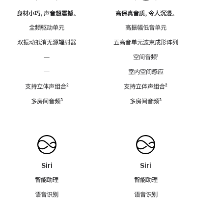
身材小巧，声音超震撼。
高保真音质，令人沉浸。
全频驱动单元
高振幅低音单元
双振动抵消无源辐射器
五高音单元波束成形阵列
—
空间音频
脚
¹
注
—
室内空间感应
支持立体声组合
脚
²
支持立体声组合
脚
²
注
注
多房间音频
脚
³
多房间音频
脚
³
注
注
Siri
Siri
智能助理
智能助理
语音识别
语音识别