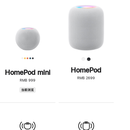
一
步
了
解
HomePod<
HomePod
HomePod mini
RMB 2699
RMB 999
HomePod
当前浏览
mini