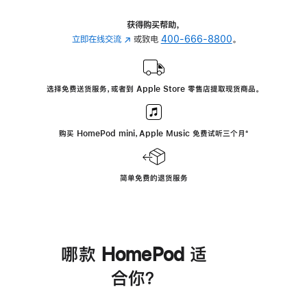
获得购买帮助，
立即在线交流
(在
或致电
400-666-8800
。
新
窗
口
选择免费送货服务，或者到 Apple Store 零售店提取现货商品。
中
打
开)
购买 HomePod mini，Apple Music 免费试听三个月
脚
⁺
注
简单免费的退货服务
哪款 HomePod 适
合你？
进