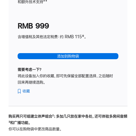
和额外技术支持
脚
**
计
注
划
(适
RMB 999
用
于
含增值税及其他法定税费：约 RMB 115‡。
HomeP
mini)
添加到购物袋
需要考虑一下？
将此设备加入你的收藏，即可先保留全部配置选择，之后随时
回来再继续选购。
收藏
购买两只可组建立体声组合
脚
²；多加几只放在家中各处，还可体验多‍房‍间音频
脚
³和广播功能。
注
注
你可以在购物袋中更改商品数量。