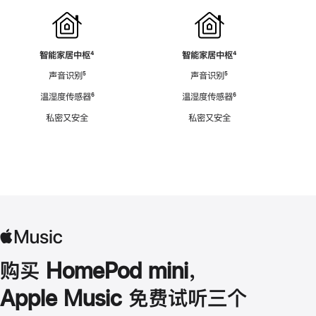
智能家居中枢
脚
⁴
智能家居中枢
脚
⁴
注
注
声音识别
脚
⁵
声音识别
脚
⁵
注
注
温湿度传感器
脚
⁶
温湿度传感器
脚
⁶
注
注
私密又安全
私密又安全
购买 HomePod mini，
Apple Music 免费试听三个