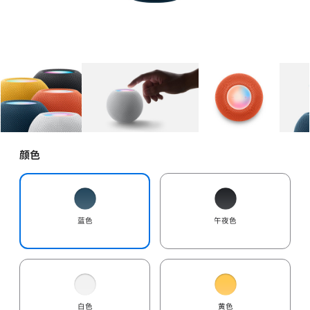
图库
图像
1
图库
图像
2
图库
图像
3
颜色
蓝色
午夜色
白色
黄色