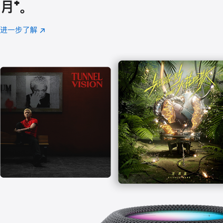
月
脚
⁺。
注
进一步了解
Apple
(在
Music
新
窗
口
中
打
开)