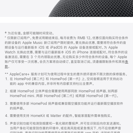
网
脚
‡ 为近似值。金额可能随时间变动。
注
页
⁺ 仅限新订阅用户。免费试用期结束后，每月收费为 RMB 12。优惠仅面向购买符合条件
页
的新设备的 Apple Music 新订阅用户限时提供。要兑换此优惠，需要将符合条件的音
频设备与运行最新版本 iOS 或 iPadOS 的 Apple 设备连接或配对。为 Apple
脚
Watch 兑换此优惠，需要与运行最新版本 iOS 的 iPhone 连接或配对。符合条件的设
备激活后，需要在 3 个月内领取此优惠。无论购买多少件符合条件的设备，每个 Apple
账户仅可享受一次优惠。会员方案将自动续订，直至取消订阅。须遵循限制条件和其他
条
款
。
(在
新
** AppleCare+ 服务计划可为使用过程中发生的意外损坏提供不限次数的保修服务。
窗
在 HomePod (第二代) 和 HomePod (第一代) 上，空间音频适用于支持此功
口
能的 app 中的兼容内容。并非所有内容都支持杜比全景声。
中
打
组建 HomePod 立体声组合需要使用两部同款 HomePod 扬声器，如两部
开)
HomePod mini、两部 HomePod (第二代) 或两部 HomePod (第一代)。
需要使用多部 HomePod 扬声器或兼容隔空播放功能并运行最新隔空播放软件
的扬声器。
需要使用支持 HomeKit 或 Matter 的配件。智能家居配件需单独购买。
声音识别功能可检测到烟雾和一氧化碳的警报声，并可在识别后向你发送通知。
当用户身处可能受到伤害的环境中，或在高风险或紧急情况下，均不应依赖声音
识别功能。声音识别功能需要使用升级更新后的家庭 app 架构，该架构于家庭