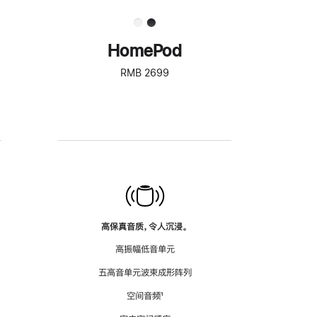
HomePod
RMB 2699
高保真音质，令人沉浸。
高振幅低音单元
五高音单元波束成形阵列
空间音频
脚
¹
注