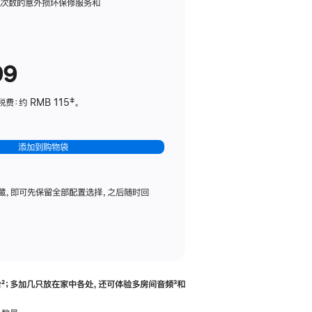
务
限次数的意外损坏保修服务和
计
划
(适
99
用
于
：约 RMB 115‡。
HomePod
mini)
添加到购物袋
藏，即可先保留全部配置选择，之后随时回
合
脚
²；多加几只放在家中各处，还可体验多‍房‍间音频
脚
³和
注
注