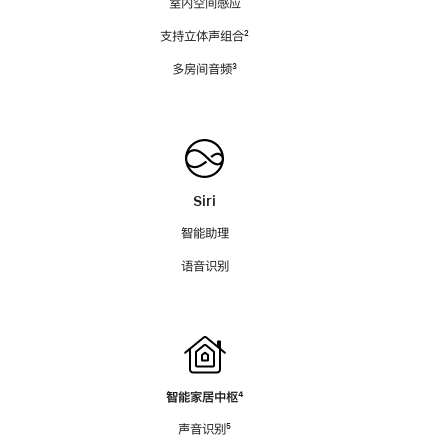
室内空间感应
支持立体声组合
脚
²
注
多房间音频
脚
³
注
Siri
智能助理
语音识别
智能家居中枢
脚
⁴
注
声音识别
脚
⁵