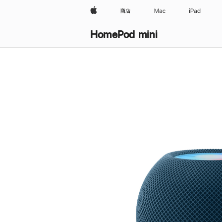
Apple
商店
Mac
iPad
HomePod mini
购
买
HomePod mini