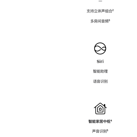
—
支持立体声组合
脚
²
注
多房间音频
脚
³
注
Siri
智能助理
语音识别
智能家居中枢
脚
⁴
注
声音识别
脚
⁵