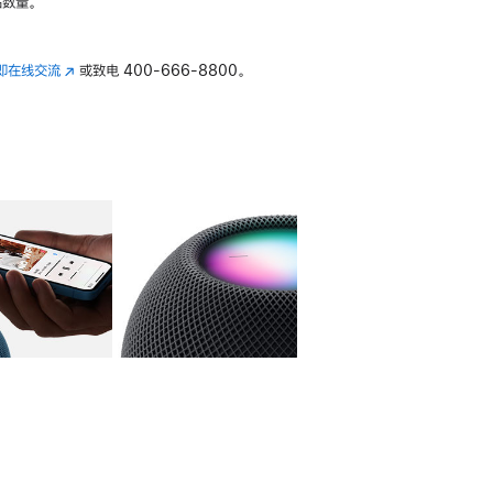
数量。
即在线交流
(在
或致电
400-666-8800。
新
窗
口
中
打
开)
库
图像
4
图库
图像
5