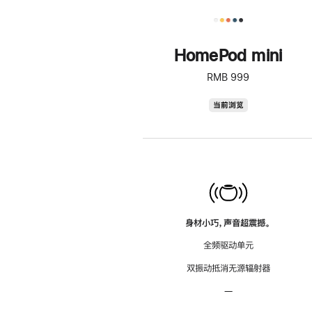
HomePod mini
RMB 999
HomePod
当前浏览
mini
身材小巧，声音超震撼。
全频驱动单元
双振动抵消无源辐射器
—