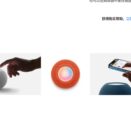
你可以在购物袋中更改商品
获得购买帮助，
立
图库
图像
2
图库
图像
3
图