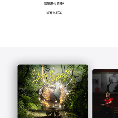
注
温湿度传感器
脚
⁶
注
私密又安全