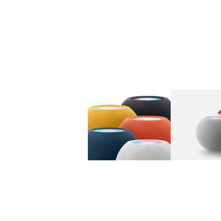
图库
图像
1