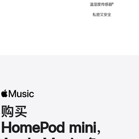
注
温湿度传感器
脚
⁶
注
私密又安全
购买
HomePod mini，