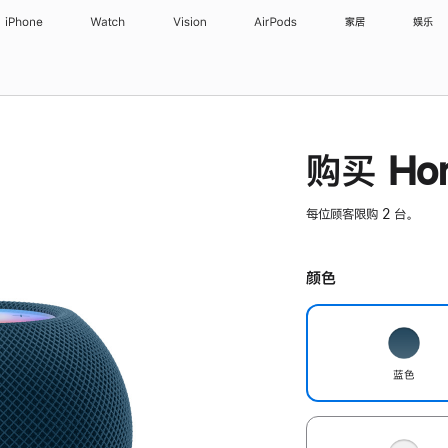
iPhone
Watch
Vision
AirPods
家居
娱乐
购买 Hom
每位顾客限购 2 台。
颜色
蓝色