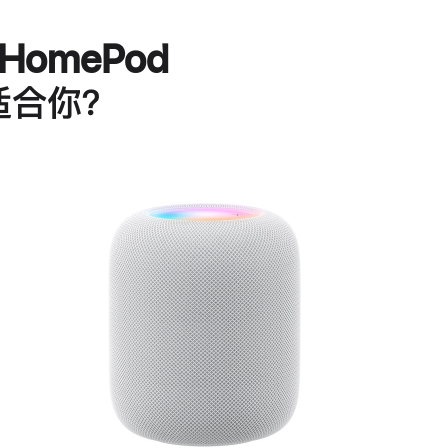
HomePod
适合你？
进
一
步
了
解
HomePod<