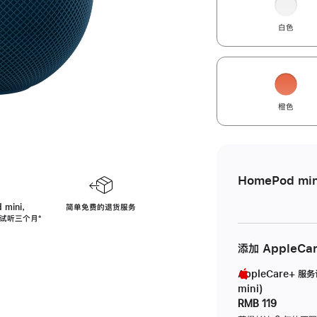
白色
橙色
HomePod min
 mini，
简单免费的退货服务
免费试听三个月
脚
⁺
注
添加 AppleCa
AppleCare+ 服
mini)
RMB 119