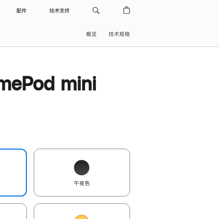
配件
技术支持
概览
技术规格
ePod mini
午夜色