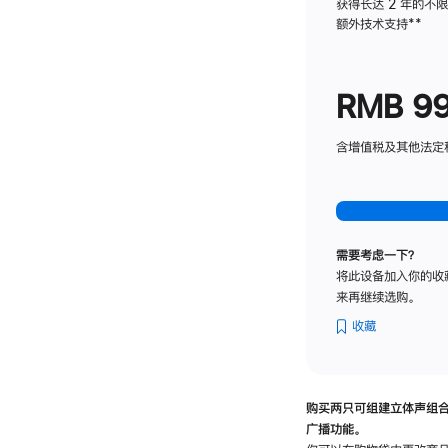
获得长达 2 年的不
额外技术支持
脚
**
注
RMB 9
含增值税及其他法定税费
需要考虑一下？
将此设备加入你的收
来再继续选购。
收藏
购买两只可组建立体声组
广播功能。