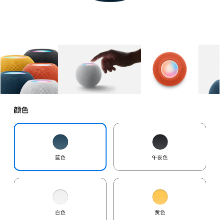
图库
图像
1
图库
图像
2
图库
图像
3
颜色
蓝色
午夜色
白色
黄色