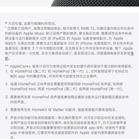
网
脚
‡ 为近似值。金额可能随时间变动。
注
页
⁺ 仅限新订阅用户。免费试用期结束后，每月收费为 RMB 12。优惠仅面向购买符合条件
页
的新设备的 Apple Music 新订阅用户限时提供。要兑换此优惠，需要将符合条件的音
频设备与运行最新版本 iOS 或 iPadOS 的 Apple 设备连接或配对。为 Apple
脚
Watch 兑换此优惠，需要与运行最新版本 iOS 的 iPhone 连接或配对。符合条件的设
备激活后，需要在 3 个月内领取此优惠。无论购买多少件符合条件的设备，每个 Apple
账户仅可享受一次优惠。会员方案将自动续订，直至取消订阅。须遵循限制条件和其他
条
款
。
(在
新
** AppleCare+ 服务计划可为使用过程中发生的意外损坏提供不限次数的保修服务。
窗
在 HomePod (第二代) 和 HomePod (第一代) 上，空间音频适用于支持此功
口
能的 app 中的兼容内容。并非所有内容都支持杜比全景声。
中
打
组建 HomePod 立体声组合需要使用两部同款 HomePod 扬声器，如两部
开)
HomePod mini、两部 HomePod (第二代) 或两部 HomePod (第一代)。
需要使用多部 HomePod 扬声器或兼容隔空播放功能并运行最新隔空播放软件
的扬声器。
需要使用支持 HomeKit 或 Matter 的配件。智能家居配件需单独购买。
声音识别功能可检测到烟雾和一氧化碳的警报声，并可在识别后向你发送通知。
当用户身处可能受到伤害的环境中，或在高风险或紧急情况下，均不应依赖声音
识别功能。声音识别功能需要使用升级更新后的家庭 app 架构，该架构于家庭
app 中单独提供。它要求所有连接家居配件的 Apple 设备均使用最新版本软
件。