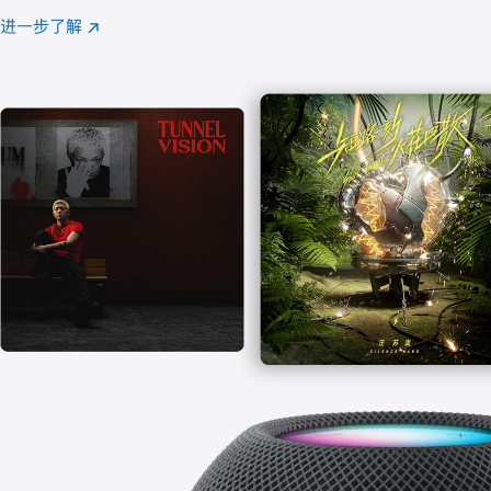
注
进一步了解
Apple
(在
Music
新
窗
口
中
打
开)