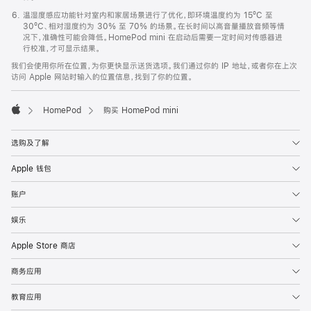
温湿度感应功能针对室内和家居场景进行了优化，即环境温度约为 15ºC 至
30ºC、相对湿度约为 30% 至 70% 的场景。在长时间以高音量播放音频等情
况下，准确性可能会降低。HomePod mini 在启动后需要一定时间对传感器进
行校准，才可显示结果。
我们会使用你所在位置，为你更快显示送货选项。我们通过你的 IP 地址，或者你在上次
访问 Apple 网站时输入的位置信息，找到了你的位置。
HomePod
购买 HomePod mini
Apple
选购及了解
Apple 钱包
账户
娱乐
Apple Store 商店
商务应用
教育应用