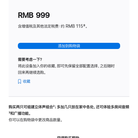
划
(适
RMB 999
用
于
含增值税及其他法定税费：约 RMB 115‡。
HomeP
mini)
添加到购物袋
需要考虑一下？
将此设备加入你的收藏，即可先保留全部配置选择，之后随时
回来再继续选购。
收藏
购买两只可组建立体声组合
脚
²；多加几只放在家中各处，还可体验多‍房‍间音频
脚
³和广播功能。
注
注
你可以在购物袋中更改商品数量。
获得购买帮助，