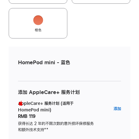
橙色
HomePod mini - 蓝色
添加 AppleCare+ 服务计划
AppleCare+ 服务计划 (适用于
AppleC
添加
HomePod mini)
服
RMB 119
务
获得长达 2 年的不限次数的意外损坏保修服务
和额外技术支持
脚
**
计
注