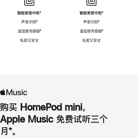
智能家居中枢
脚
⁴
智能家居中枢
脚
⁴
注
注
声音识别
脚
⁵
声音识别
脚
⁵
注
注
温湿度传感器
脚
⁶
温湿度传感器
脚
⁶
注
注
私密又安全
私密又安全
购买 HomePod mini，
Apple Music 免费试听三个
月
脚
⁺。