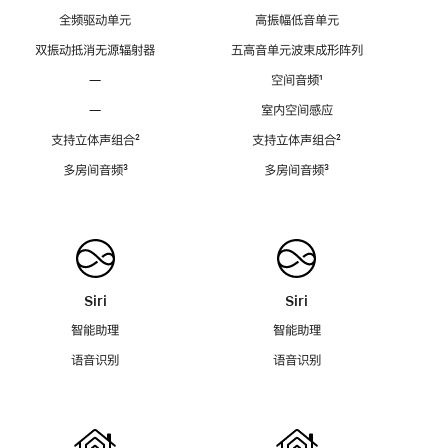
全频驱动单元
高振幅低音单元
双振动抵消无源辐射器
五高音单元波束成形阵列
—
空间音频
脚
¹
注
—
室内空间感应
支持立体声组合
脚
²
支持立体声组合
脚
²
注
注
多房间音频
脚
³
多房间音频
脚
³
注
注
Siri
Siri
智能助理
智能助理
语音识别
语音识别