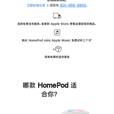
立即在线交流
(在
或致电
400-666-8800
。
新
窗
口
选择免费送货服务，或者到 Apple Store 零售店提取现货商品。
中
打
开)
购买 HomePod mini，Apple Music 免费试听三个月
脚
⁺
注
简单免费的退货服务
哪款 HomePod 适
合你？
进
一
步