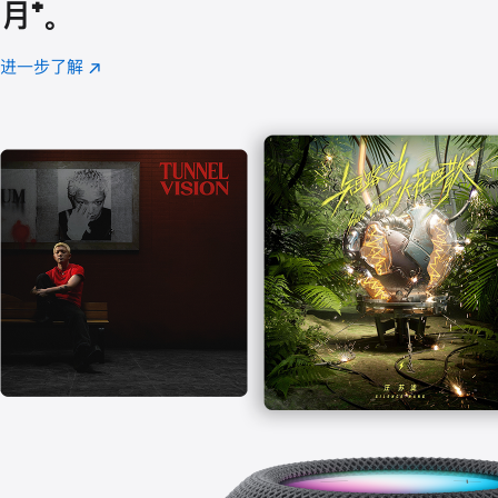
月
脚
⁺。
注
进一步了解
Apple
(在
Music
新
窗
口
中
打
开)