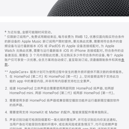
网
脚
‡ 为近似值。金额可能随时间变动。
注
页
⁺ 仅限新订阅用户。免费试用期结束后，每月收费为 RMB 12。优惠仅面向购买符合条件
页
的新设备的 Apple Music 新订阅用户限时提供。要兑换此优惠，需要将符合条件的音
频设备与运行最新版本 iOS 或 iPadOS 的 Apple 设备连接或配对。为 Apple
脚
Watch 兑换此优惠，需要与运行最新版本 iOS 的 iPhone 连接或配对。符合条件的设
备激活后，需要在 3 个月内领取此优惠。无论购买多少件符合条件的设备，每个 Apple
账户仅可享受一次优惠。会员方案将自动续订，直至取消订阅。须遵循限制条件和其他
条
款
。
(在
新
** AppleCare+ 服务计划可为使用过程中发生的意外损坏提供不限次数的保修服务。
窗
在 HomePod (第二代) 和 HomePod (第一代) 上，空间音频适用于支持此功
口
能的 app 中的兼容内容。并非所有内容都支持杜比全景声。
中
打
组建 HomePod 立体声组合需要使用两部同款 HomePod 扬声器，如两部
开)
HomePod mini、两部 HomePod (第二代) 或两部 HomePod (第一代)。
需要使用多部 HomePod 扬声器或兼容隔空播放功能并运行最新隔空播放软件
的扬声器。
需要使用支持 HomeKit 或 Matter 的配件。智能家居配件需单独购买。
声音识别功能可检测到烟雾和一氧化碳的警报声，并可在识别后向你发送通知。
当用户身处可能受到伤害的环境中，或在高风险或紧急情况下，均不应依赖声音
识别功能。声音识别功能需要使用升级更新后的家庭 app 架构，该架构于家庭