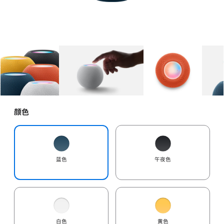
图库
图像
1
图库
图像
2
图库
图像
3
颜色
蓝色
午夜色
白色
黄色