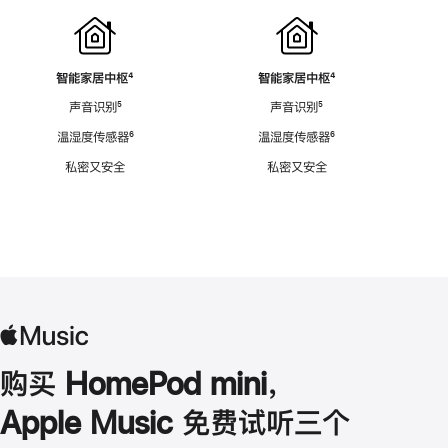
智能家居中枢
脚
⁴
智能家居中枢
脚
⁴
注
注
声音识别
脚
⁵
声音识别
脚
⁵
注
注
温湿度传感器
脚
⁶
温湿度传感器
脚
⁶
注
注
私密又安全
私密又安全
购买 HomePod mini，
Apple Music 免费试听三个