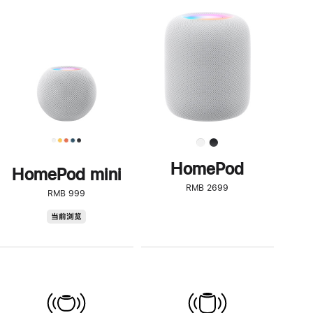
一
步
了
解
HomePod<
HomePod
HomePod mini
RMB 2699
RMB 999
HomePod
当前浏览
mini