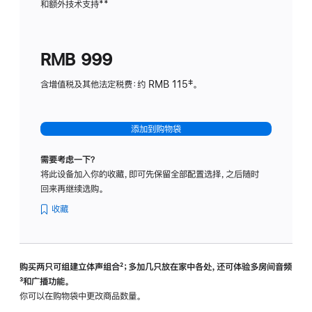
和额外技术支持
脚
**
计
注
划
(适
RMB 999
用
于
含增值税及其他法定税费：约 RMB 115‡。
HomeP
mini)
添加到购物袋
需要考虑一下？
将此设备加入你的收藏，即可先保留全部配置选择，之后随时
回来再继续选购。
收藏
购买两只可组建立体声组合
脚
²；多加几只放在家中各处，还可体验多‍房‍间音频
脚
³和广播功能。
注
注
你可以在购物袋中更改商品数量。