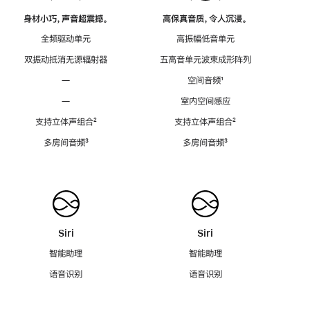
身材小巧，声音超震撼。
高保真音质，令人沉浸。
全频驱动单元
高振幅低音单元
双振动抵消无源辐射器
五高音单元波束成形阵列
—
空间音频
脚
¹
注
—
室内空间感应
支持立体声组合
脚
²
支持立体声组合
脚
²
注
注
多房间音频
脚
³
多房间音频
脚
³
注
注
Siri
Siri
智能助理
智能助理
语音识别
语音识别