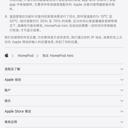
app 中单独提供。它要求所有连接家居配件的 Apple 设备均使用最新版本软
件。
温湿度感应功能针对室内和家居场景进行了优化，即环境温度约为 15ºC 至
30ºC、相对湿度约为 30% 至 70% 的场景。在长时间以高音量播放音频等情
况下，准确性可能会降低。HomePod mini 在启动后需要一定时间对传感器进
行校准，才可显示结果。
我们会使用你所在位置，为你更快显示送货选项。我们通过你的 IP 地址，或者你在上次
访问 Apple 网站时输入的位置信息，找到了你的位置。
HomePod
购买 HomePod mini
Apple
选购及了解
Apple 钱包
账户
娱乐
Apple Store 商店
商务应用