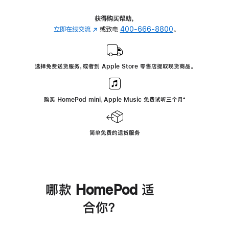
获得购买帮助，
立即在线交流
(在
或致电
400-666-8800
。
新
窗
口
选择免费送货服务，或者到 Apple Store 零售店提取现货商品。
中
打
开)
购买 HomePod mini，Apple Music 免费试听三个月
脚
⁺
注
简单免费的退货服务
哪款 HomePod 适
合你？
进